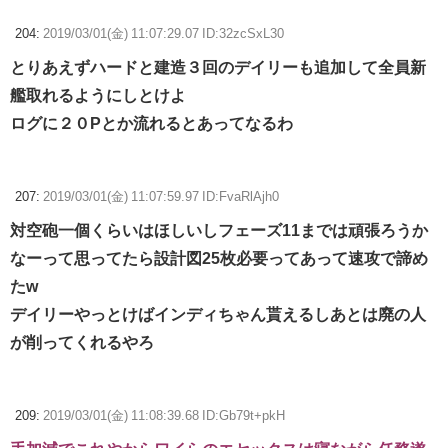
204:
2019/03/01(金) 11:07:29.07 ID:32zcSxL30
とりあえずハードと建造３回のデイリーも追加して全員新
艦取れるようにしとけよ
ログに２０Pとか流れるとあってなるわ
207:
2019/03/01(金) 11:07:59.97 ID:FvaRlAjh0
対空砲一個くらいはほしいしフェーズ11までは頑張ろうか
なーって思ってたら設計図25枚必要ってあって速攻で諦め
たw
デイリーやっとけばインディちゃん貰えるしあとは廃の人
が削ってくれるやろ
209:
2019/03/01(金) 11:08:39.68 ID:Gb79t+pkH