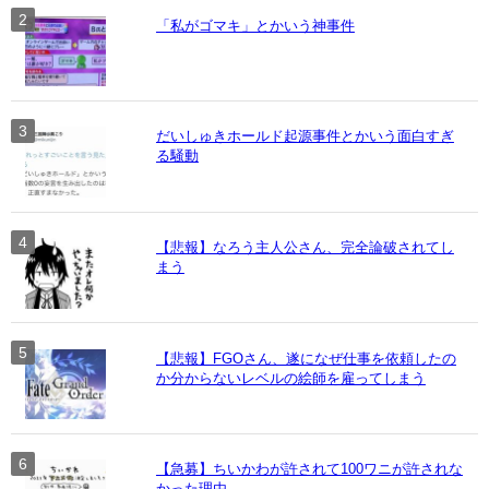
「私がゴマキ」とかいう神事件
だいしゅきホールド起源事件とかいう面白すぎ
る騒動
【悲報】なろう主人公さん、完全論破されてし
まう
【悲報】FGOさん、遂になぜ仕事を依頼したの
か分からないレベルの絵師を雇ってしまう
【急募】ちいかわが許されて100ワニが許されな
かった理由