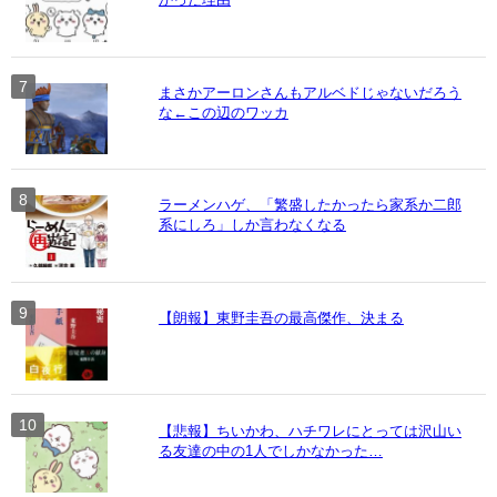
まさかアーロンさんもアルベドじゃないだろう
な←この辺のワッカ
ラーメンハゲ、「繁盛したかったら家系か二郎
系にしろ」しか言わなくなる
【朗報】東野圭吾の最高傑作、決まる
【悲報】ちいかわ、ハチワレにとっては沢山い
る友達の中の1人でしかなかった…