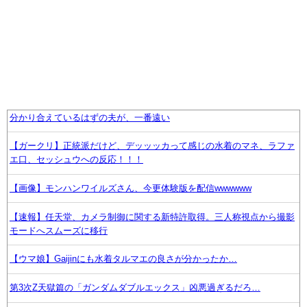
分かり合えているはずの夫が、一番遠い
【ガークリ】正統派だけど、デッッッカって感じの水着のマネ、ラファ
エ口、セッシュウへの反応！！！
【画像】モンハンワイルズさん、今更体験版を配信wwwwww
【速報】任天堂、カメラ制御に関する新特許取得。三人称視点から撮影
モードへスムーズに移行
【ウマ娘】Gaijinにも水着タルマエの良さが分かったか…
第3次Z天獄篇の「ガンダムダブルエックス」凶悪過ぎるだろ…