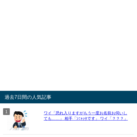
過去7日間の人気記事
ワイ「恐れ入りますがもう一度お名前お伺いし
ても……」 相手「ﾝﾆｬｧﾀです」 ワイ「？？？」