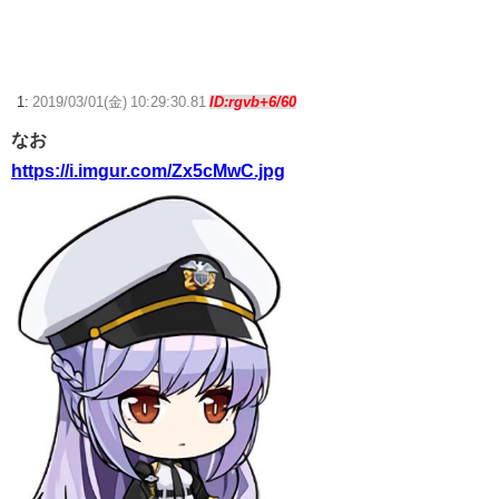
番見た目好み
声優のデビュー前の画像が発掘されると良い気がしない奴【ラブライ
ブ！】
1:
2019/03/01(金) 10:29:30.81
ID:rgvb+6/60
【ウマ娘】ハフバは本当にタクトちゃん来るの？
なお
https://i.imgur.com/Zx5cMwC.jpg
【ウマ娘】ディザイアの謎ポーズ、完全にアレと一致ｗｗｗ
【競馬】G1・2勝 アスコリピチェーノが引退 繁殖入りへ
Powered by livedoor 相互RSS