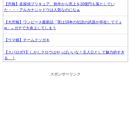
【悲報】名探偵プリキュア、前作から売上を10億円も落としてい
た・・・アルカナシャドウは人気なのになぁ
【大悲報】ワンピース最新話「実は19本の伝説の武器が存在しててぇ
w」←ガチで大炎上してしまう
【ウマ娘】チームクソガキ
【スパロボY】しかしクロウはやっぱいいな！主人公として魅力的すぎ
る…！
【ウマ娘】実際トレーナーが寝てたら上に乗って起こしてきそうなウマ
スポンサーリンク
娘
【Xの車窓から】オービスかと思ったら野生の炊飯器で草 ほか
【悲報】みい山のコンテンツ、なぜか消えまくる
『スーパーダンガンロンパ2×2』新シナリオではキャラ人気は生死に関
係なし――小高氏「誰が死んでもヘイトメールは送らないで」
【FE万紫千紅】今のところこのリシテアみたいなデカパイ籠手使いが一