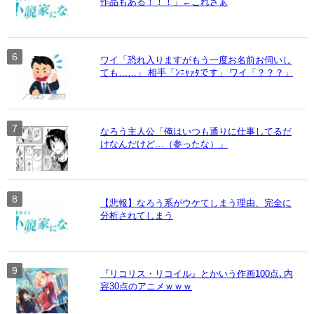
作品もある！！！」←これさぁ
ワイ「恐れ入りますがもう一度お名前お伺いし
ても……」 相手「ﾝﾆｬｧﾀです」 ワイ「？？？」
なろう主人公「俺はいつも通りに仕事してるだ
けなんだけど…（参ったな）」
【悲報】なろう系がウケてしまう理由、完全に
分析されてしまう
『リコリス・リコイル』とかいう作画100点､内
容30点のアニメｗｗｗ