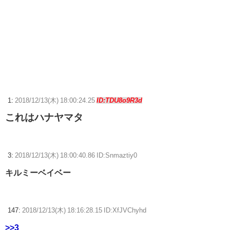
フロム「『The Duskbloods』ネットワークテストに沢山のご応募をいた
だき誠にありがとうございました｡」
【心霊・幽霊】入居者はいないはずなのに・・・。
【ウマ娘】このキャラが声優（まりんか）同じってマジ！？←「スズカ
さんみたいな演技の方がレアだと聞いて驚いたよ」
ニンテンドーダイレクトってやる意味あるの？
1:
2018/12/13(木) 18:00:24.25
ID:TDU8o9R3d
これはハナヤマタ
【ウマ娘】ディザイアの謎ポーズ、完全にアレと一致ｗｗｗ
【競馬】G1・2勝 アスコリピチェーノが引退 繁殖入りへ
Powered by livedoor 相互RSS
3:
2018/12/13(木) 18:00:40.86 ID:Snmaztiy0
キルミーベイベー
147:
2018/12/13(木) 18:16:28.15 ID:XfJVChyhd
>>3