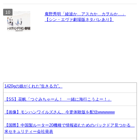
庵野秀明「綾波か…アスカか…カヲルか…」
【シン・エヴァ劇場版ネタバレあり】
1420gの娘がくれた“生きる力”。
【SS】花帆「つぐみちゃーん！ 一緒に海行こうよー！」
【画像】モンハンワイルズさん、今更体験版を配信wwwwww
【国際】中国製ルーター20機種で情報盗むためのバックドア見つかる
米セキュリティー会社発表