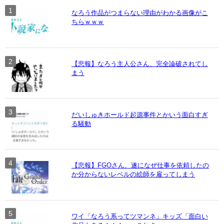
なろう作品がつまらない理由がわかる画像がこ
ちらｗｗｗ
【悲報】なろう主人公さん、完全論破されてし
まう
だいしゅきホールド起源事件とかいう面白すぎ
る騒動
【悲報】FGOさん、遂になぜ仕事を依頼したの
か分からないレベルの絵師を雇ってしまう
ワイ「なろう系ってツマンネ」キッズ「面白い