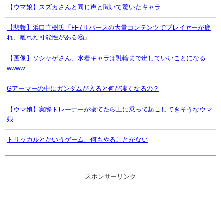
【ウマ娘】スズカさんと同じ声と聞いて驚いたキャラ
【悲報】浜口直樹氏「FF7リバースの大量コンテンツでプレイヤーが疲
れ、離れた可能性がある🤔」
【画像】ソシャゲさん、水着キャラは乳輪まで出していいことになる
wwww
Gアーマーの中にガンダムが入ると何が凄くなるの？
【ウマ娘】実際トレーナーが寝てたら上に乗って起こしてきそうなウマ
娘
トリッカルとかいうゲーム、何もやることがない
「ゲームの良さはグラフィックじゃない！」とか言ってる奴ってグラセ
フ6やりたくないの？
スポンサーリンク
【画像】声優の澤田姫さん、自分の武器を見せつけてしまうwww
【ポケモン】ナンジャモってめちゃくちゃヱロくて可愛いよな