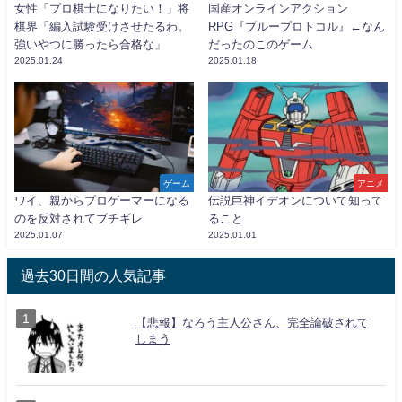
女性「プロ棋士になりたい！」将
国産オンラインアクション
棋界「編入試験受けさせたるわ。
RPG『ブループロトコル』←なん
強いやつに勝ったら合格な」
だったのこのゲーム
2025.01.24
2025.01.18
ゲーム
アニメ
ワイ、親からプロゲーマーになる
伝説巨神イデオンについて知って
のを反対されてブチギレ
ること
2025.01.07
2025.01.01
過去30日間の人気記事
【悲報】なろう主人公さん、完全論破されて
しまう