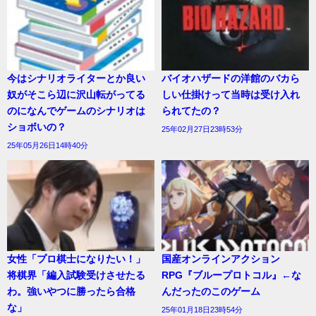
今はシナリオライターとか良い
バイオハザードの洋館のバカら
奴がそこら辺に沢山転がってる
しい仕掛けって当時は受け入れ
のになんでゲームのシナリオは
られてたの？
ショボいの？
25年02月27日23時53分
25年05月26日14時40分
女性「プロ棋士になりたい！」
国産オンラインアクション
将棋界「編入試験受けさせたる
RPG『ブループロトコル』←な
わ。強いやつに勝ったら合格
んだったのこのゲーム
な」
25年01月18日23時54分