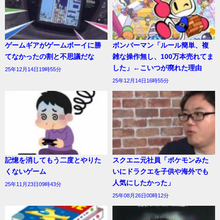
ゲームギアがゲームボーイに勝
ボンバーマン「ルール簡単、複
てなかったの割と不思議だな
雑な操作無し、100万本売れてま
した」←こいつが廃れた理由
25年12月14日19時55分
25年12月14日16時55分
記憶を消してもう二度とやりた
スクエニ元社員「ポケモンみた
くないゲーム
いにドラクエを子供や海外でも
人気にしたかった」
25年11月23日09時43分
25年08月26日00時12分