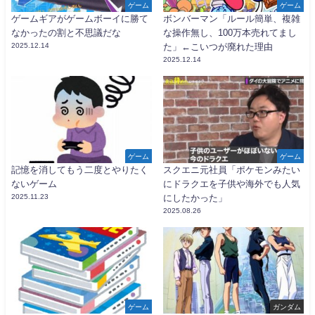
ゲーム
ゲーム
ゲームギアがゲームボーイに勝て
ボンバーマン「ルール簡単、複雑
なかったの割と不思議だな
な操作無し、100万本売れてまし
2025.12.14
た」←こいつが廃れた理由
2025.12.14
ゲーム
ゲーム
記憶を消してもう二度とやりたく
スクエニ元社員「ポケモンみたい
ないゲーム
にドラクエを子供や海外でも人気
2025.11.23
にしたかった」
2025.08.26
ゲーム
ガンダム