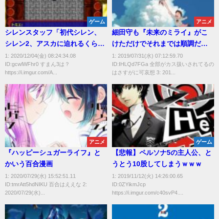
ゲーム
アニメ
シレンスタッフ「初代シレン、
細田守も『未来のミライ』がこ
シレン2、アスカに迫れるくらい
けただけでそれまでは順調だっ
の名作を作りたい」
たじゃん
1: 2020/12/04(金) 08:24:34.08
1: 2019/07/31(水) 07:12:59.70
ID:gcwlWFhr0 すまん3は？
ID:IHLQd7FGa 全部がカス扱いされてるの
https://i.imgur.com/A...
はさすがに可哀想 3: 201...
アニメ
ゲーム
『ハッピーシュガーライフ』と
【悲報】ペルソナ5の主人公、と
かいう百合漫画
うとう10股してしまうｗｗｗ
1: 2020/07/29(水) 15:52:51.11
1: 2019/11/12(火) 14:26:00.65
ID:tmrAtt5hdNIKU 百合はええな 2:
ID:0ZYikmJcp
2020/07/29(水)...
https://i.imgur.com/c40svP4....