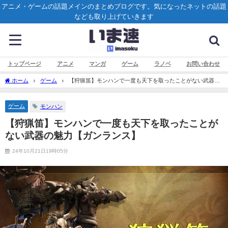
アニメ・ゲームの話題メインのまとめブログです。気になったネットの話題
なども取り上げていきます
トップページ
アニメ
マンガ
ゲーム
ラノベ
お問い合わせ
ホーム
ゲーム
【狩猟笛】モンハンで一度も天下を取ったことがない武器の
魅力【ガンランス】
ゲーム
モンハン
【狩猟笛】モンハンで一度も天下を取ったことが
ない武器の魅力【ガンランス】
24年10月21日19時05分