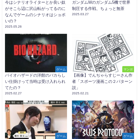
今はシナリオライターとか良い奴
ガンダムWのガンダム5機で世界
がそこら辺に沢山転がってるのに
制圧する作戦、ちょっと無茶
なんでゲームのシナリオはショボ
2025.03.27
いの？
2025.05.26
ゲーム
マンガ
バイオハザードの洋館のバカらし
【画像】でんぢゃらすじーさん作
い仕掛けって当時は受け入れられ
者「スポーツ漫画この２パターン
てたの？
説」
2025.02.27
2025.02.21
ゲーム
ゲーム