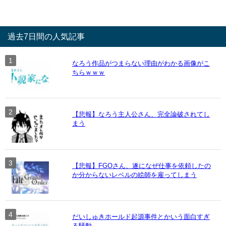
過去7日間の人気記事
なろう作品がつまらない理由がわかる画像がこ
ちらｗｗｗ
【悲報】なろう主人公さん、完全論破されてし
まう
【悲報】FGOさん、遂になぜ仕事を依頼したの
か分からないレベルの絵師を雇ってしまう
だいしゅきホールド起源事件とかいう面白すぎ
る騒動