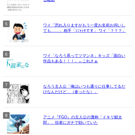
ワイ「恐れ入りますがもう一度お名前お伺いし
ても……」 相手「ﾝﾆｬｧﾀです」 ワイ「？？？」
ワイ「なろう系ってツマンネ」キッズ「面白い
作品もある！！！」←これさぁ
なろう主人公「俺はいつも通りに仕事してるだ
けなんだけど…（参ったな）」
アニメ『FGO』の主人公の蔑称「イキリ鯖太
郎」、信者にガチで効いていた