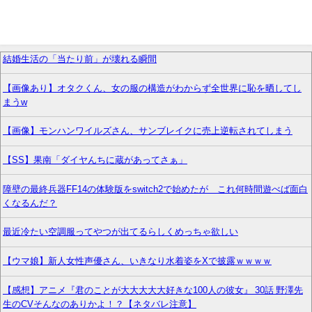
結婚生活の「当たり前」が壊れる瞬間
【画像あり】オタクくん、女の服の構造がわからず全世界に恥を晒してし
まうw
【画像】モンハンワイルズさん、サンブレイクに売上逆転されてしまう
【SS】果南「ダイヤんちに蔵があってさぁ」
障壁の最終兵器FF14の体験版をswitch2で始めたが これ何時間遊べば面白
くなるんだ？
最近冷たい空調服ってやつが出てるらしくめっちゃ欲しい
【ウマ娘】新人女性声優さん、いきなり水着姿をXで披露ｗｗｗｗ
【感想】アニメ『君のことが大大大大大好きな100人の彼女』 30話 野澤先
生のCVそんなのありかよ！？【ネタバレ注意】