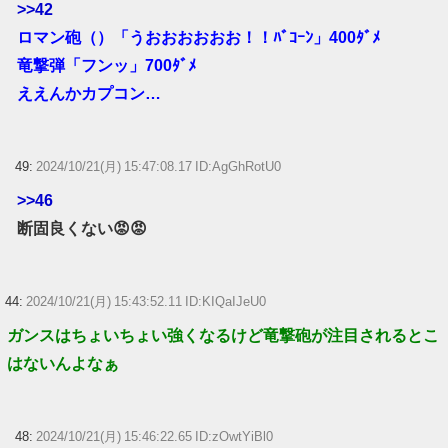
>>42
ロマン砲（）「うおおおおおお！！ﾊﾞｺｰﾝ」400ﾀﾞﾒ
竜撃弾「フンッ」700ﾀﾞﾒ
ええんかカプコン…
49:
2024/10/21(月) 15:47:08.17 ID:AgGhRotU0
>>46
断固良くない😡😡
44:
2024/10/21(月) 15:43:52.11 ID:KIQaIJeU0
ガンスはちょいちょい強くなるけど竜撃砲が注目されるとこ
はないんよなぁ
48:
2024/10/21(月) 15:46:22.65 ID:zOwtYiBl0