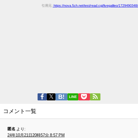
引用元:
https://nova.5ch.net/test/read.cgi/livegalileo/1729490348/
LINE
コメント一覧
匿名
より:
24年10月21日20時57分 8:57 PM