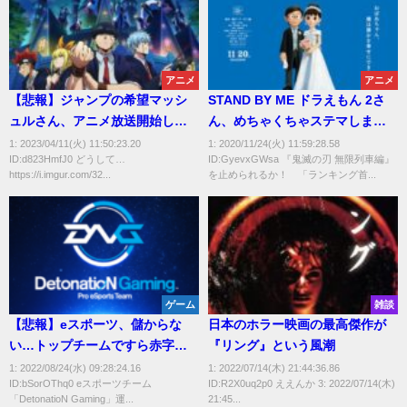
アニメ
アニメ
【悲報】ジャンプの希望マッシ
STAND BY ME ドラえもん 2さ
ュルさん、アニメ放送開始した
ん、めちゃくちゃステマしまく
のに超絶空気ｗｗｗ
ってしまう。「鬼滅を超える感
1: 2023/04/11(火) 11:50:23.20
1: 2020/11/24(火) 11:59:28.58
ID:d823HmfJ0 どうして…
ID:GyevxGWsa 『鬼滅の刃 無限列車編』
動」
https://i.imgur.com/32...
を止められるか！ 「ランキング首...
ゲーム
雑談
【悲報】eスポーツ、儲からな
日本のホラー映画の最高傑作が
い…トップチームですら赤字で
『リング』という風潮
債務超過に
1: 2022/08/24(水) 09:28:24.16
1: 2022/07/14(木) 21:44:36.86
ID:bSorOThq0 eスポーツチーム
ID:R2X0uq2p0 ええんか 3: 2022/07/14(木)
「DetonatioN Gaming」運...
21:45...