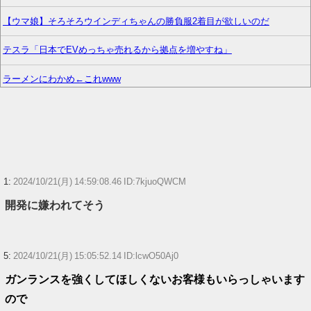
【ウマ娘】そろそろウインディちゃんの勝負服2着目が欲しいのだ
テスラ「日本でEVめっちゃ売れるから拠点を増やすね」
ラーメンにわかめ←これwww
今の30~40代くらいの声優大好きだけど
【ラブライブ！】ラブカやってる？
【ウマ娘】ニシノフラワーの勝負服コスで来てる売り子のウマ娘！？
1:
2024/10/21(月) 14:59:08.46 ID:7kjuoQWCM
「モンスト、パズドラ、白猫」←未だに子のソシャゲをやってる人物www
開発に嫌われてそう
カプコン「『モンハンワイルズ』販売は“改善傾向”―中長期でワールド超え
目指す」
5:
2024/10/21(月) 15:05:52.14 ID:lcwO50Aj0
【悲報】ソニーAAA『マーベル闘魂』、賛否両論の危険領域にｗｗｗｗｗ
ガンランスを強くしてほしくないお客様もいらっしゃいます
ｗ
ので
【ウマ娘】ディザイアの謎ポーズ、完全にアレと一致ｗｗｗ