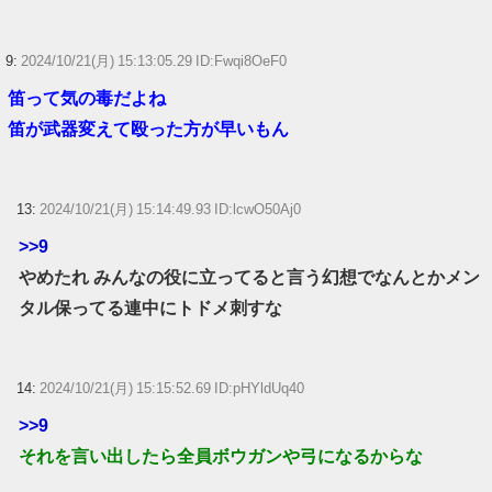
【競馬】G1・2勝 アスコリピチェーノが引退 繁殖入りへ
9:
2024/10/21(月) 15:13:05.29 ID:Fwqi8OeF0
Powered by livedoor 相互RSS
笛って気の毒だよね
笛が武器変えて殴った方が早いもん
13:
2024/10/21(月) 15:14:49.93 ID:lcwO50Aj0
>>9
やめたれ みんなの役に立ってると言う幻想でなんとかメン
タル保ってる連中にトドメ刺すな
14:
2024/10/21(月) 15:15:52.69 ID:pHYldUq40
>>9
それを言い出したら全員ボウガンや弓になるからな