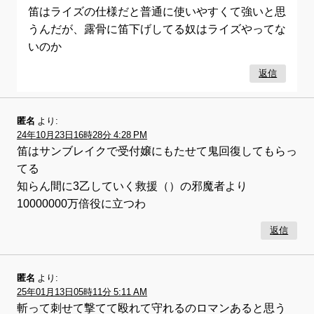
笛はライズの仕様だと普通に使いやすくて強いと思
うんだが、露骨に笛下げしてる奴はライズやってな
いのか
返信
匿名
より:
24年10月23日16時28分 4:28 PM
笛はサンブレイクで受付嬢にもたせて鬼回復してもらっ
てる
知らん間に3乙していく救援（）の邪魔者より
10000000万倍役に立つわ
返信
匿名
より:
25年01月13日05時11分 5:11 AM
斬って刺せて撃てて殴れて守れるのロマンあると思う