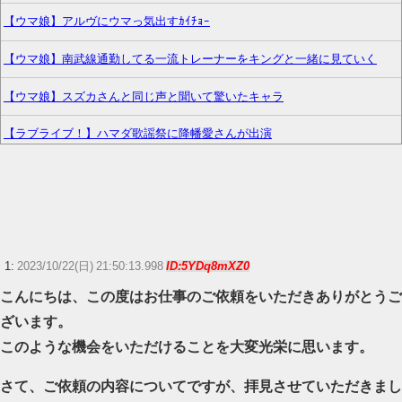
【ウマ娘】アルヴにウマっ気出すｶｲﾁｮｰ
【ウマ娘】南武線通勤してる一流トレーナーをキングと一緒に見ていく
【ウマ娘】スズカさんと同じ声と聞いて驚いたキャラ
【ラブライブ！】ハマダ歌謡祭に降幡愛さんが出演
みい山作者・亜月ねねちゃんがチョロくて可愛いwww （※画像あり）
DSにあったなんか無人島でサバイバルするゲーム、ワイしか覚えてない…
【心霊・幽霊】見てはいけない何者
1:
2023/10/22(日) 21:50:13.998
ID:5YDq8mXZ0
【ウマ娘】このキャラが声優（まりんか）同じってマジ！？←「スズカさ
こんにちは、この度はお仕事のご依頼をいただきありがとうご
んみたいな演技の方がレアだと聞いて驚いたよ」
ざいます。
ニンテンドーダイレクトってやる意味あるの？
このような機会をいただけることを大変光栄に思います。
『ゼノブレイド ディフィニティブエディション Nintendo Switch 2 Edition』
さて、ご依頼の内容についてですが、拝見させていただきまし
3,713 本