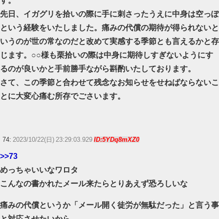
先日、イガグリを拾いの際に手に刺さったうえに中身は空っぽ
という経験をいたしました。痛みの代償の期待が得られないと
いうのが世の常なのだと改めて実感する季節とも言えるかと存
じます。○○様も栗拾いの際は中身に期待しすぎないようにす
るのが良いかと手前勝手ながら斟酌いたしております。
さて、この季節と合わせて残念なお知らせをせねばならないこ
とに大変心痛む所存でごさいます。
74:
2023/10/22(日) 23:29:03.929
ID:5YDq8mXZ0
>>73
めっちゃいいなワロタ
こんなの書かれたメール来たらとりあえず恐ろしいな
痛みの代償というか「メール開く徒労が無駄だった」と言う事
と対応させたいから