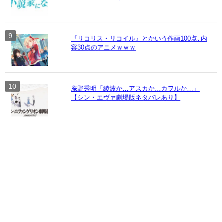
『リコリス・リコイル』とかいう作画100点､内
容30点のアニメｗｗｗ
庵野秀明「綾波か…アスカか…カヲルか…」
【シン・エヴァ劇場版ネタバレあり】