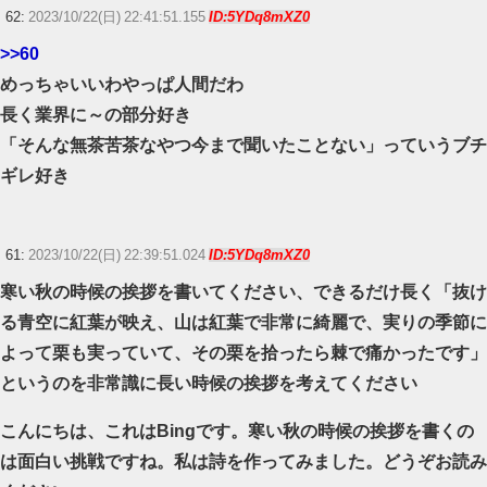
62:
2023/10/22(日) 22:41:51.155
ID:5YDq8mXZ0
>>60
めっちゃいいわやっぱ人間だわ
長く業界に～の部分好き
「そんな無茶苦茶なやつ今まで聞いたことない」っていうブチ
ギレ好き
61:
2023/10/22(日) 22:39:51.024
ID:5YDq8mXZ0
寒い秋の時候の挨拶を書いてください、できるだけ長く「抜け
る青空に紅葉が映え、山は紅葉で非常に綺麗で、実りの季節に
よって栗も実っていて、その栗を拾ったら棘で痛かったです」
というのを非常識に長い時候の挨拶を考えてください
こんにちは、これはBingです。寒い秋の時候の挨拶を書くの
は面白い挑戦ですね。私は詩を作ってみました。どうぞお読み