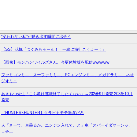
“変われない私”が動き出す瞬間に出会う
【SS】花帆「つぐみちゃーん！ 一緒に海行こうよー！」
【画像】モンハンワイルズさん、今更体験版を配信wwwwww
ファミコンミニ、スーファミミニ、PCエンジンミニ、メガドラミニ、ネオ
ジオミニ
あきもつ先生「こち亀は連載終了したくない」→202巻9月発売 203巻10月
発売
【HUNTER×HUNTER】クラピカモテ過ぎだろ
人「さーて、車乗るか。エンジン入れて、と」車「スパーイダマーンッ」
→炎上