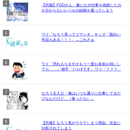
【悲報】FGOさん、遂になぜ仕事を依頼したの
か分からないレベルの絵師を雇ってしまう
ワイ「なろう系ってツマンネ」キッズ「面白い
作品もある！！！」←これさぁ
ワイ「恐れ入りますがもう一度お名前お伺いし
ても……」 相手「ﾝﾆｬｧﾀです」 ワイ「？？？」
なろう主人公「俺はいつも通りに仕事してるだ
けなんだけど…（参ったな）」
【悲報】なろう系がウケてしまう理由、完全に
分析されてしまう