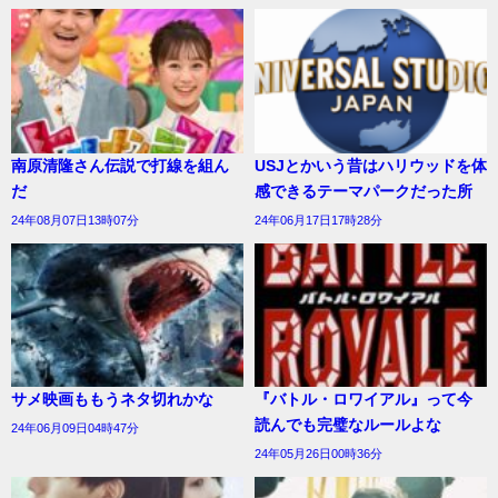
南原清隆さん伝説で打線を組ん
USJとかいう昔はハリウッドを体
だ
感できるテーマパークだった所
24年08月07日13時07分
24年06月17日17時28分
サメ映画ももうネタ切れかな
『バトル・ロワイアル』って今
読んでも完璧なルールよな
24年06月09日04時47分
24年05月26日00時36分