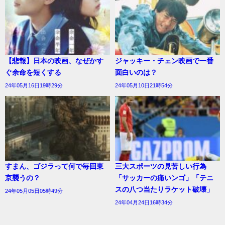
【悲報】日本の映画、なぜかす
ジャッキー・チェン映画で一番
ぐ余命を短くする
面白いのは？
24年05月16日19時29分
24年05月10日21時54分
すまん、ゴジラって何で毎回東
三大スポーツの見苦しい行為
京襲うの？
「サッカーの痛いンゴ」「テニ
スの八つ当たりラケット破壊」
24年05月05日05時49分
24年04月24日16時34分