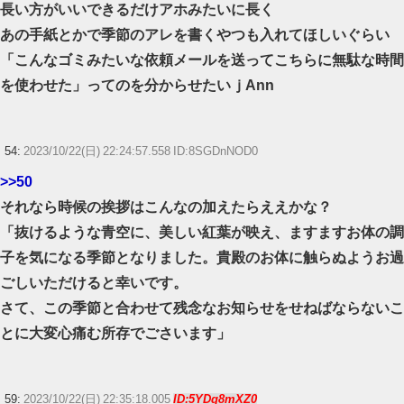
長い方がいいできるだけアホみたいに長く
あの手紙とかで季節のアレを書くやつも入れてほしいぐらい
「こんなゴミみたいな依頼メールを送ってこちらに無駄な時間
を使わせた」ってのを分からせたいｊAnn
54:
2023/10/22(日) 22:24:57.558 ID:8SGDnNOD0
>>50
それなら時候の挨拶はこんなの加えたらええかな？
「抜けるような青空に、美しい紅葉が映え、ますますお体の調
子を気になる季節となりました。貴殿のお体に触らぬようお過
ごしいただけると幸いです。
さて、この季節と合わせて残念なお知らせをせねばならないこ
とに大変心痛む所存でごさいます」
59:
2023/10/22(日) 22:35:18.005
ID:5YDq8mXZ0