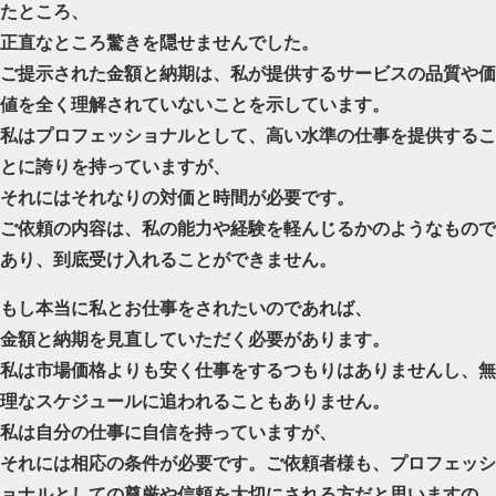
たところ、
【ウマ娘】ディザイアの謎ポーズ、完全にアレと一致ｗｗｗ
正直なところ驚きを隠せませんでした。
ご提示された金額と納期は、私が提供するサービスの品質や価
【競馬】G1・2勝 アスコリピチェーノが引退 繁殖入りへ
値を全く理解されていないことを示しています。
Powered by livedoor 相互RSS
私はプロフェッショナルとして、高い水準の仕事を提供するこ
とに誇りを持っていますが、
それにはそれなりの対価と時間が必要です。
ご依頼の内容は、私の能力や経験を軽んじるかのようなもので
あり、到底受け入れることができません。
もし本当に私とお仕事をされたいのであれば、
金額と納期を見直していただく必要があります。
私は市場価格よりも安く仕事をするつもりはありませんし、無
理なスケジュールに追われることもありません。
私は自分の仕事に自信を持っていますが、
それには相応の条件が必要です。ご依頼者様も、プロフェッシ
ョナルとしての尊厳や信頼を大切にされる方だと思いますの