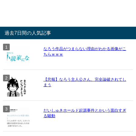
過去7日間の人気記事
なろう作品がつまらない理由がわかる画像がこ
ちらｗｗｗ
【悲報】なろう主人公さん、完全論破されてし
まう
だいしゅきホールド起源事件とかいう面白すぎ
る騒動