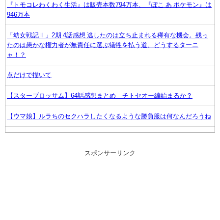
『トモコレわくわく生活』は販売本数794万本、『ぽこ あ ポケモン』は
946万本
「幼女戦記Ⅱ」2期 4話感想 逃したのは立ち止まれる稀有な機会。残っ
たのは愚かな権力者が無責任に選ぶ犠牲を払う道、どうするターニ
ャ！？
点だけで描いて
【スターブロッサム】64話感想まとめ チトセオー編始まるか？
【ウマ娘】ルラちのセクハラしたくなるような勝負服は何なんだろうね
任天堂「今期中にSwitch2ソフトを6000万本売る（現在946万本達成）」
スポンサーリンク
【株式】任天堂が続伸 1Q決算の大幅増益を素直に評価
Switchの『パワポケR』やってるんやけど…
ぐらんぶる原作最新話、ヤバすぎる
【画像】佐倉綾音(32)、自分のシコポイントに気がつくwww