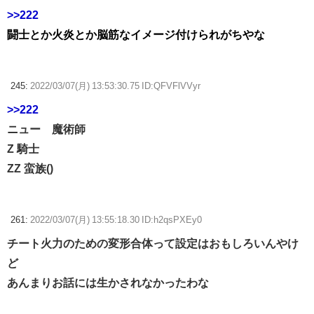
>>222
闘士とか火炎とか脳筋なイメージ付けられがちやな
245:
2022/03/07(月) 13:53:30.75 ID:QFVFlVVyr
>>222
ニュー 魔術師
Z 騎士
ZZ 蛮族()
261:
2022/03/07(月) 13:55:18.30 ID:h2qsPXEy0
チート火力のための変形合体って設定はおもしろいんやけ
ど
あんまりお話には生かされなかったわな