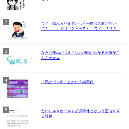
ワイ「恐れ入りますがもう一度お名前お伺いし
ても……」 相手「ﾝﾆｬｧﾀです」 ワイ「？？？」
なろう作品がつまらない理由がわかる画像がこ
ちらｗｗｗ
「私がゴマキ」とかいう神事件
だいしゅきホールド起源事件とかいう面白すぎ
る騒動