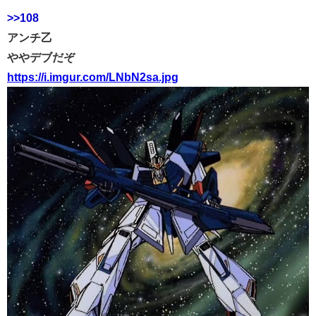
>>108
アンチ乙
ややデブだぞ
https://i.imgur.com/LNbN2sa.jpg