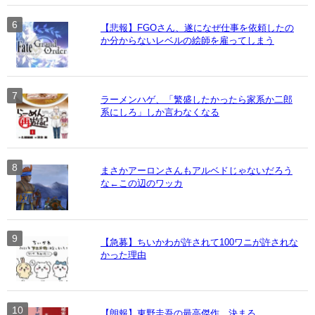
【悲報】FGOさん、遂になぜ仕事を依頼したの
か分からないレベルの絵師を雇ってしまう
ラーメンハゲ、「繁盛したかったら家系か二郎
系にしろ」しか言わなくなる
まさかアーロンさんもアルベドじゃないだろう
な←この辺のワッカ
【急募】ちいかわが許されて100ワニが許されな
かった理由
【朗報】東野圭吾の最高傑作、決まる