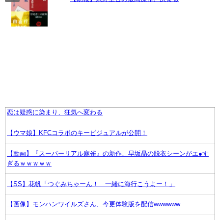
恋は疑惑に染まり、狂気へ変わる
【ウマ娘】KFCコラボのキービジュアルが公開！
【動画】『スーパーリアル麻雀』の新作、早坂晶の脱衣シーンがエ●す
ぎるｗｗｗｗｗ
【SS】花帆「つぐみちゃーん！ 一緒に海行こうよー！」
【画像】モンハンワイルズさん、今更体験版を配信wwwwww