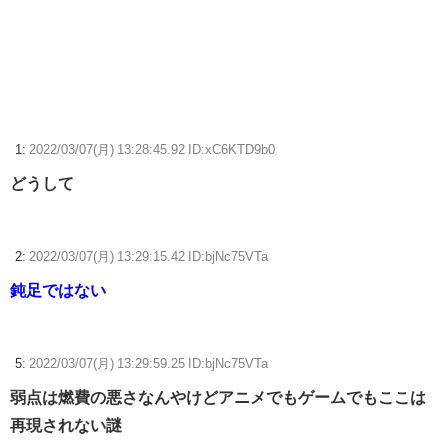
19歳美少女モデル、CMの妖精姿が可愛すぎて見入る人続出
【FF14】ハウジング勢が制作した〇〇なアパート風ハウジング内装が凄
すぎると話題に
【ウマ娘】ディザイアの謎ポーズ、完全にアレと一致ｗｗｗ
1:
2022/03/07(月) 13:28:45.92 ID:xC6KTD9b0
どうして
【競馬】G1・2勝 アスコリピチェーノが引退 繁殖入りへ
Powered by livedoor 相互RSS
2:
2022/03/07(月) 13:29:15.42 ID:bjNc75VTa
鈍足ではない
5:
2022/03/07(月) 13:29:59.25 ID:bjNc75VTa
弱点は燃費の悪さなんやけどアニメでもゲームでもここは
再現されない謎