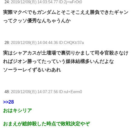
24:
2019/12/09(月) 14:03:54.77 ID:2j+wFrOt0
実際マクベでもガンダムとそこそこええ勝負できたギャン
ってクッソ優秀なんちゃうんか
28:
2019/12/09(月) 14:04:44.36 ID:CHQKt/37a
実はシャアカスが土壇場で裏切りかまして司令官殺さなけ
ればジオン勝ってたっていう媒体結構多いんだよな
ソーラーレイずるいわあれ
48:
2019/12/09(月) 14:07:27.56 ID:rul+Eerm0
>>28
おはキシリア
おまえが総帥殺した時点で敗戦決定やぞ