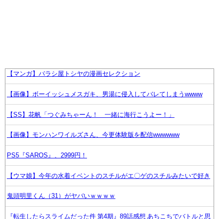
【マンガ】バラシ屋トシヤの漫画セレクション
【画像】ボーイッシュメスガキ、男湯に侵入してバレてしまうwwww
【SS】花帆「つぐみちゃーん！ 一緒に海行こうよー！」
【画像】モンハンワイルズさん、今更体験版を配信wwwwww
PS5『SAROS』、2999円！
【ウマ娘】今年の水着イベントのスチルがエ〇ゲのスチルみたいで好き
鬼頭明里くん（31）がヤバいｗｗｗｗ
『転生したらスライムだった件 第4期』89話感想 あちこちでバトルと思