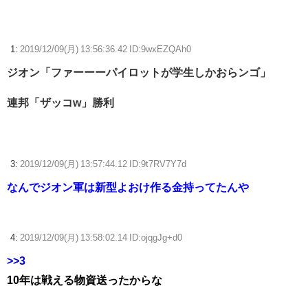
ヌルイのなら考える
【ウマ娘】ディザイアの謎ポーズ、完全にアレと一致ｗｗｗ
1:
2019/12/09(月) 13:56:36.42 ID:9wxEZQAh0
【競馬】G1・2勝 アスコリピチェーノが引退 繁殖入りへ
ジオン「ファーーーパイロットが学生しかおらンゴ」
Powered by livedoor 相互RSS
連邦「ザッコw」勝利
3:
2019/12/09(月) 13:57:44.12 ID:9t7RV7Y7d
なんでジオン軍は新型よおけ作る金持ってたんや
4:
2019/12/09(月) 13:58:02.14 ID:ojqgJg+d0
>>3
10年は戦える物資送ったからな