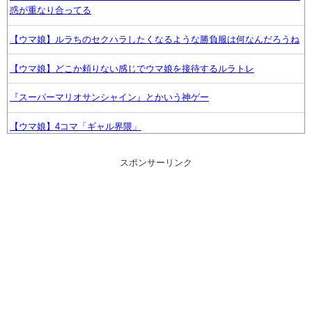
惑が重なり合ってる
【ウマ娘】ルラちのセクハラしたくなるような勝負服は何なんだろうね
【ウマ娘】どこか頼りない感じでウマ娘を接待するルラトレ
『スーパーマリオサンシャイン』とかいう神ゲー
【ウマ娘】4コマ「ギャル界隈」
ヤニねこ・みぃちゃん・のあ先輩・もちづきさん「結婚してくださ
スポンサーリンク
い！」←どうする？
『ゼノブレイド ディフィニティブエディション Nintendo Switch 2
Edition』3,713 本
幼女戦記のアニメこれもう敗戦に向かっていく感じか?
？？？「ゲーム実況なんて誰でもできる」わい「ほーん」
【艦これ】E5ヌルイとかいう風説には騙されないぞ スキャンプくらい