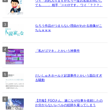
ワイ「恐れ入りますがもう一度お名前お伺いし
ても……」 相手「ﾝﾆｬｧﾀです」 ワイ「？？？」
なろう作品がつまらない理由がわかる画像がこ
ちらｗｗｗ
「私がゴマキ」とかいう神事件
だいしゅきホールド起源事件とかいう面白すぎ
る騒動
【悲報】FGOさん、遂になぜ仕事を依頼したの
か分からないレベルの絵師を雇ってしまう