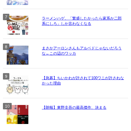
ラーメンハゲ、「繁盛したかったら家系か二郎
系にしろ」しか言わなくなる
まさかアーロンさんもアルベドじゃないだろう
な←この辺のワッカ
【急募】ちいかわが許されて100ワニが許されな
かった理由
【朗報】東野圭吾の最高傑作、決まる