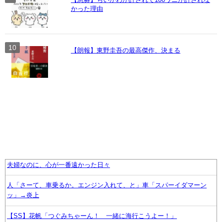
かった理由
【朗報】東野圭吾の最高傑作、決まる
夫婦なのに、心が一番遠かった日々
人「さーて、車乗るか。エンジン入れて、と」車「スパーイダマーン
ッ」→炎上
【SS】花帆「つぐみちゃーん！ 一緒に海行こうよー！」