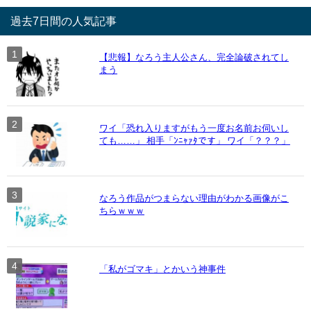
過去7日間の人気記事
【悲報】なろう主人公さん、完全論破されてし
まう
ワイ「恐れ入りますがもう一度お名前お伺いし
ても……」 相手「ﾝﾆｬｧﾀです」 ワイ「？？？」
なろう作品がつまらない理由がわかる画像がこ
ちらｗｗｗ
「私がゴマキ」とかいう神事件