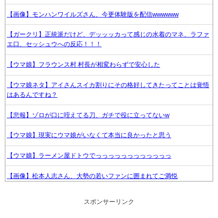
【画像】モンハンワイルズさん、今更体験版を配信wwwwww
【ガークリ】正統派だけど、デッッッカって感じの水着のマネ、ラファ
エ口、セッシュウへの反応！！！
【ウマ娘】フラウンス村 村長が相変わらずで安心した
【ウマ娘ネタ】アイさんスイカ割りにその格好してきたってことは覚悟
はあるんですね？
【悲報】ゾロが口に咥えてる刀、ガチで役に立ってないw
【ウマ娘】現実にウマ娘がいなくて本当に良かったと思う
【ウマ娘】ラーメン屋ドトウでっっっっっっっっっっっっ
【画像】松本人志さん、大勢の若いファンに囲まれてご満悦
wwwwwwwwwwwwww
スポンサーリンク
ファイアーエムブレム 万紫千紅さん、白人の美少女を出してしまうwww