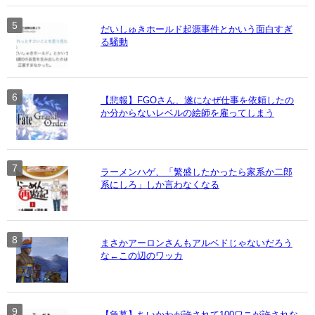
だいしゅきホールド起源事件とかいう面白すぎ
る騒動
【悲報】FGOさん、遂になぜ仕事を依頼したの
か分からないレベルの絵師を雇ってしまう
ラーメンハゲ、「繁盛したかったら家系か二郎
系にしろ」しか言わなくなる
まさかアーロンさんもアルベドじゃないだろう
な←この辺のワッカ
【急募】ちいかわが許されて100ワニが許されな