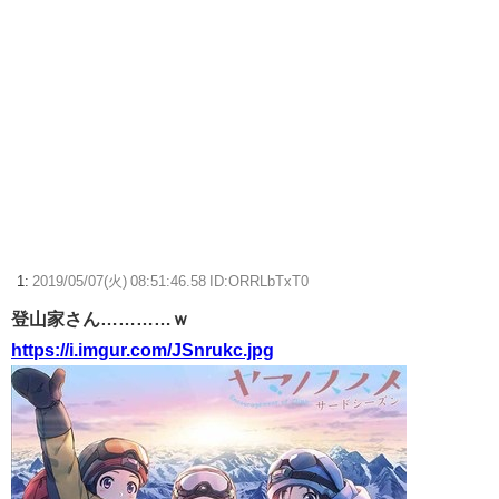
【画像】岬なこちゃんの撮りおろし写真がかわいい！Real Soundインタ
ビューより【ラブライブ！スーパースター!!
周囲の人「おい見ろよ…」「一人で来てんのかな…？ｗ」「腹でけー
ｗ」一人焼肉ワイ「……ッ…！」
【ウマ娘】わたしの全力受け止めて♡ ←「またへんないきものがふえて
る…」
【ウマ娘】ネオユニとゼファーは作者がキャラエミュできないせいで二
次創作少ない
1:
2019/05/07(火) 08:51:46.58 ID:ORRLbTxT0
【艦これ】今回ソ連艦てまたユーロの仲間入りしとんのか
登山家さん…………ｗ
【ウマ娘】ディザイアの謎ポーズ、完全にアレと一致ｗｗｗ
https://i.imgur.com/JSnrukc.jpg
【競馬】G1・2勝 アスコリピチェーノが引退 繁殖入りへ
Powered by livedoor 相互RSS