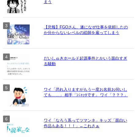
まう
【悲報】FGOさん、遂になぜ仕事を依頼したの
か分からないレベルの絵師を雇ってしまう
だいしゅきホールド起源事件とかいう面白すぎ
る騒動
ワイ「恐れ入りますがもう一度お名前お伺いし
ても……」 相手「ﾝﾆｬｧﾀです」 ワイ「？？？」
ワイ「なろう系ってツマンネ」キッズ「面白い
作品もある！！！」←これさぁ