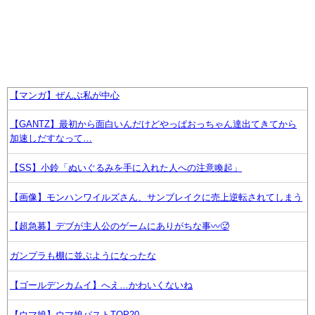
【マンガ】ぜんぶ私が中心
【GANTZ】最初から面白いんだけどやっぱおっちゃん達出てきてから
加速しだすなって…
【SS】小鈴「ぬいぐるみを手に入れた人への注意喚起」
【画像】モンハンワイルズさん、サンブレイクに売上逆転されてしまう
【超急募】デブが主人公のゲームにありがちな事〰🥵
ガンプラも棚に並ぶようになったな
【ゴールデンカムイ】へえ…かわいくないね
【ウマ娘】ウマ娘バストTOP20