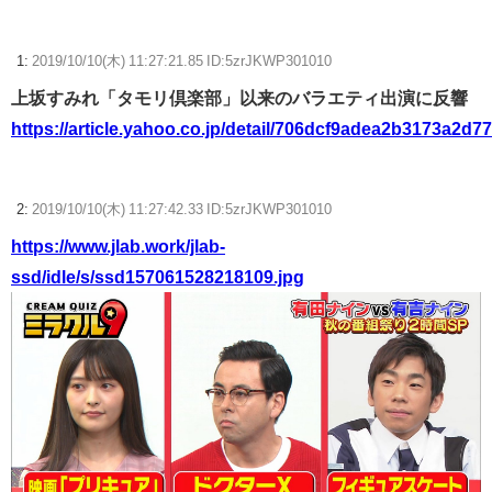
【ウマ娘】ディザイアの謎ポーズ、完全にアレと一致ｗｗｗ
1:
2019/10/10(木) 11:27:21.85 ID:5zrJKWP301010
【競馬】G1・2勝 アスコリピチェーノが引退 繁殖入りへ
上坂すみれ「タモリ倶楽部」以来のバラエティ出演に反響
Powered by livedoor 相互RSS
https://article.yahoo.co.jp/detail/706dcf9adea2b3173a2
2:
2019/10/10(木) 11:27:42.33 ID:5zrJKWP301010
https://www.jlab.work/jlab-
ssd/idle/s/ssd157061528218109.jpg