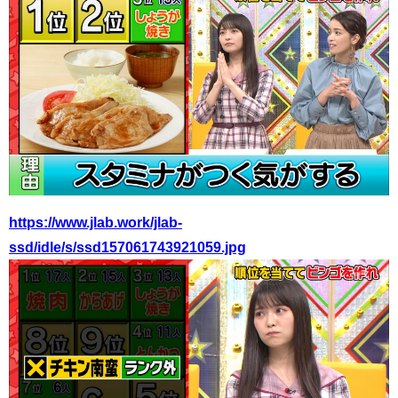
https://www.jlab.work/jlab-
ssd/idle/s/ssd157061743921059.jpg