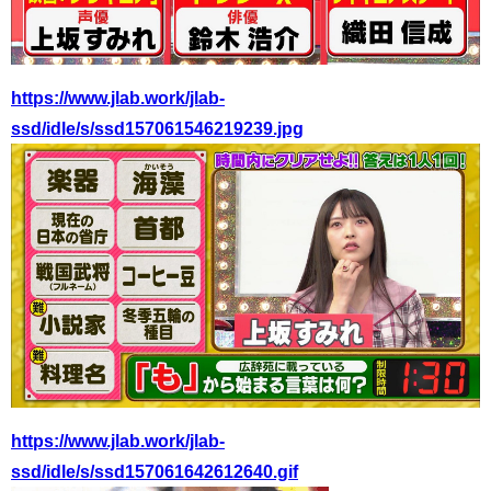
https://www.jlab.work/jlab-
ssd/idle/s/ssd157061546219239.jpg
https://www.jlab.work/jlab-
ssd/idle/s/ssd157061642612640.gif