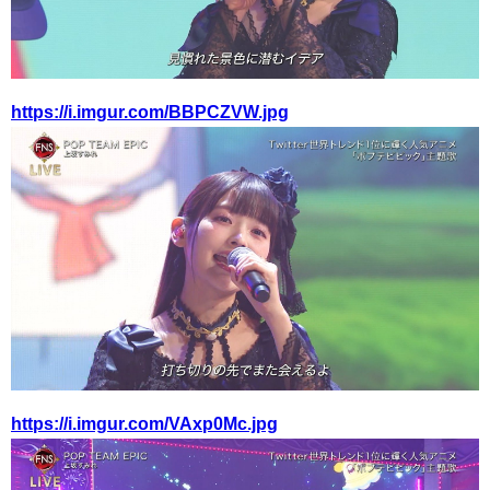
https://i.imgur.com/BBPCZVW.jpg
https://i.imgur.com/VAxp0Mc.jpg