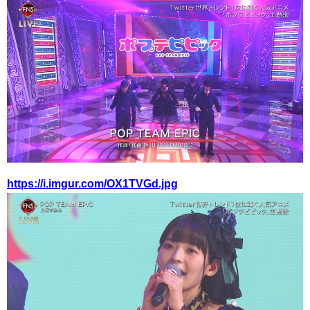
https://i.imgur.com/OX1TVGd.jpg