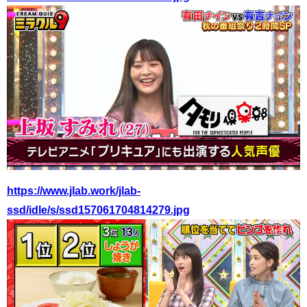
https://www.jlab.work/jlab-
ssd/idle/s/ssd157061704814279.jpg