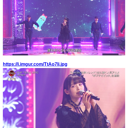
https://i.imgur.com/TtAo7li.jpg