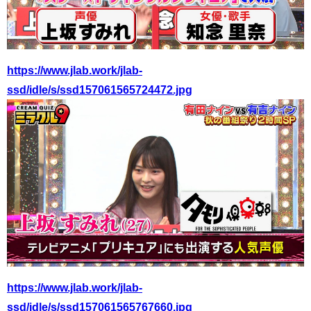
https://www.jlab.work/jlab-
ssd/idle/s/ssd157061565724472.jpg
https://www.jlab.work/jlab-
ssd/idle/s/ssd157061565767660.jpg