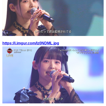
https://i.imgur.com/lz0NDML.jpg