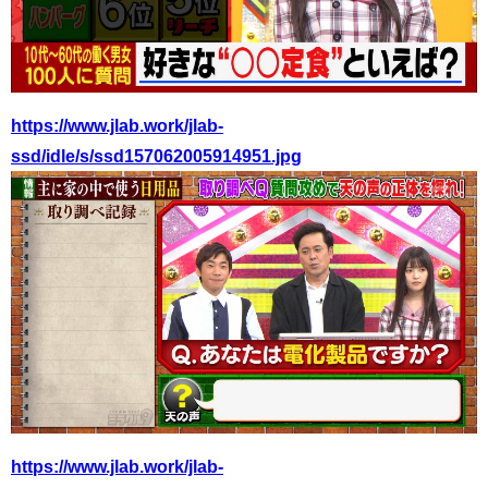
https://www.jlab.work/jlab-
ssd/idle/s/ssd157062005914951.jpg
https://www.jlab.work/jlab-