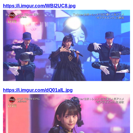
https://i.imgur.com/WBl2UC8.jpg
https://i.imgur.com/dQ01aIL.jpg