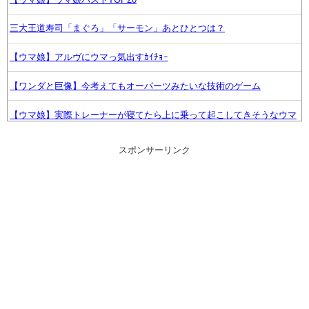
三大王道寿司「まぐろ」「サーモン」あとひとつは？
【ウマ娘】アルヴにウマっ気出すｶｲﾁｮｰ
【ワンダと巨像】今考えてもオーパーツみたいな技術のゲーム
【ウマ娘】実際トレーナーが寝てたら上に乗って起こしてきそうなウマ
娘
スポンサーリンク
スマホに叡智な画像保存しているヤツ【ラブライブ！】
【議論】佐倉綾音(32)、悠木碧（34）、早見沙織（35）←ここら辺の独
身ベテラン声優ｗｗｗ
【FF14】☆24フル装備高揚侍さん、クレセントアイル北征編CEをたっ
た20秒で討伐してしまう【動画】
【ウマ娘】武さんが引退したらウマ娘に実装されそう
サイバスターが一番輝いてたスパロボ