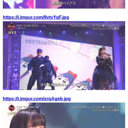
https://i.imgur.com/9vtvYqF.jpg
https://i.imgur.com/xrqAgeb.jpg