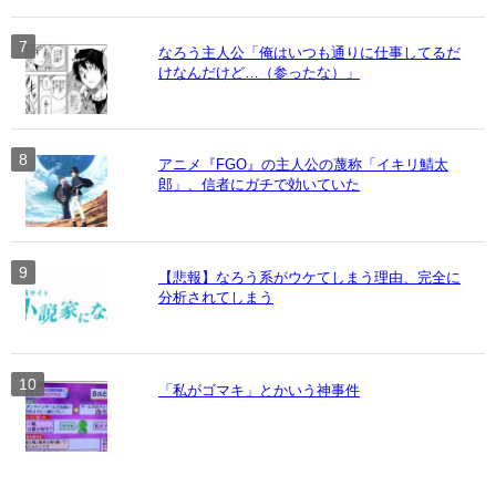
なろう主人公「俺はいつも通りに仕事してるだ
けなんだけど…（参ったな）」
アニメ『FGO』の主人公の蔑称「イキリ鯖太
郎」、信者にガチで効いていた
【悲報】なろう系がウケてしまう理由、完全に
分析されてしまう
「私がゴマキ」とかいう神事件