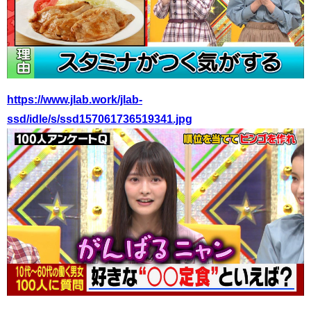
https://www.jlab.work/jlab-
ssd/idle/s/ssd157061736519341.jpg