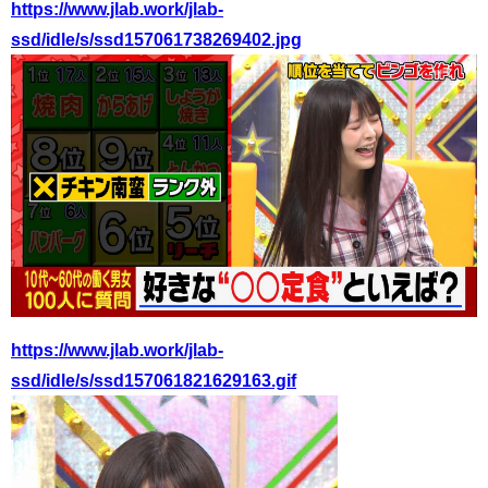
https://www.jlab.work/jlab-
ssd/idle/s/ssd157061738269402.jpg
https://www.jlab.work/jlab-
ssd/idle/s/ssd157061821629163.gif