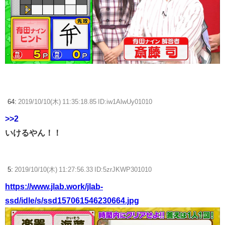
64:
2019/10/10(木) 11:35:18.85 ID:iw1AlwUy01010
>>2
いけるやん！！
5:
2019/10/10(木) 11:27:56.33 ID:5zrJKWP301010
https://www.jlab.work/jlab-
ssd/idle/s/ssd157061546230664.jpg