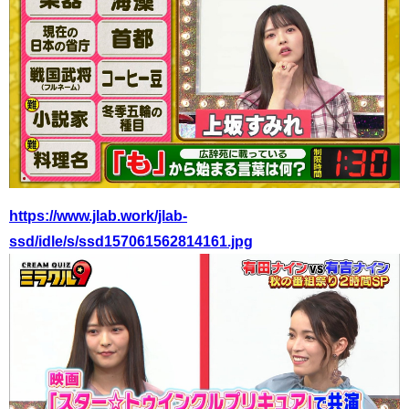
https://www.jlab.work/jlab-
ssd/idle/s/ssd157061562814161.jpg