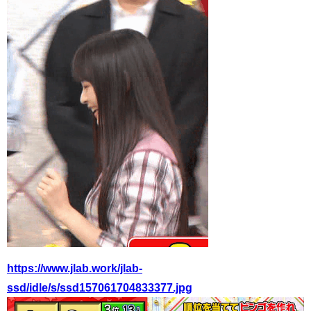
https://www.jlab.work/jlab-
ssd/idle/s/ssd157061704833377.jpg