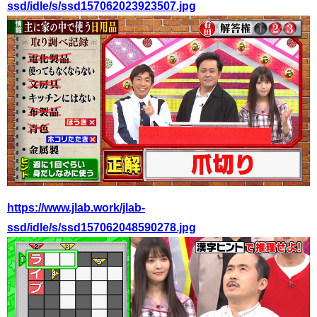
ssd/idle/s/ssd157062023923507.jpg
https://www.jlab.work/jlab-
ssd/idle/s/ssd157062048590278.jpg