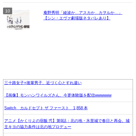
庵野秀明「綾波か…アスカか…カヲルか…」
【シン・エヴァ劇場版ネタバレあり】
三十路女子×後輩男子、近づく心とすれ違い
【画像】モンハンワイルズさん、今更体験版を配信wwwwww
Switch カルドセプト ザ ファースト 1,858 本
アニメ【かくりよの宿飯 弐】第9話：北の地・氷里城で春日と再会。城
主キヨの協力条件は北の地プロデュー