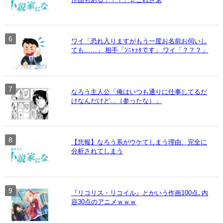
ワイ「恐れ入りますがもう一度お名前お伺いし
ても……」 相手「ﾝﾆｬｧﾀです」 ワイ「？？？」
なろう主人公「俺はいつも通りに仕事してるだ
けなんだけど…（参ったな）」
【悲報】なろう系がウケてしまう理由、完全に
分析されてしまう
『リコリス・リコイル』とかいう作画100点､内
容30点のアニメｗｗｗ