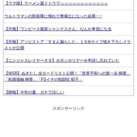
【ウマ娘】ラーメン屋ドトウでっっっっっっっっっっっっ
ウルトラマンの防衛隊に憧れて整備士になった結果･･･
【悲報】ワンピース最新シャンクスさん、なんか卑屈になる
【悲報】アソビストア「すまん漏らした」１５thライブ描き下ろしイラ
ストが公開
【ニンジャスレイヤーネタ】オボンホリデーを申請し忘れていた
【WSR】ぬきたし 全カードリスト公開！「世界平和への第一歩 桐香」
「粘膜接触 桐香」「FSイチの戦闘狂 郁子」
【朗報】今年の夏、ガチで涼しい
ニンテンドーダイレクトってやる意味あるの？
スポンサーリンク
【悲報】「メトロイドプライム4」 新品が2999円に…
【朗報】声優の永瀬アンナさん、公式に次世代のエースとして認められ
る