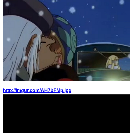
http://imgur.com/AH7bFMp.jpg