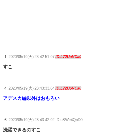
リリカルなのはStrikerSのスバルwww
『ゼノブレイド ディフィニティブエディション Nintendo Switch 2
Edition』3,713 本
？？？「ゲーム実況なんて誰でもできる」わい「ほーん」
【ウマ娘】ディザイアの謎ポーズ、完全にアレと一致ｗｗｗ
1:
2020/05/19(火) 23:42:51.97
ID:L72UoVCa0
すこ
【競馬】G1・2勝 アスコリピチェーノが引退 繁殖入りへ
Powered by livedoor 相互RSS
4:
2020/05/19(火) 23:43:33.64
ID:L72UoVCa0
アデスカ編以外はおもろい
6:
2020/05/19(火) 23:43:42.92 ID:uSWe4QpD0
洗濯できるのすこ