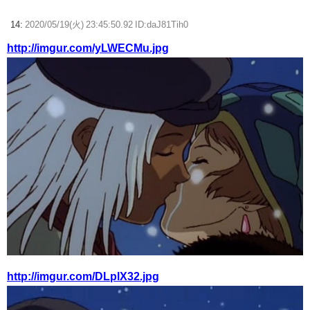
14:
2020/05/19(火) 23:45:50.92 ID:daJ81Tih0
http://imgur.com/yLWECMu.jpg
http://imgur.com/DLplX32.jpg