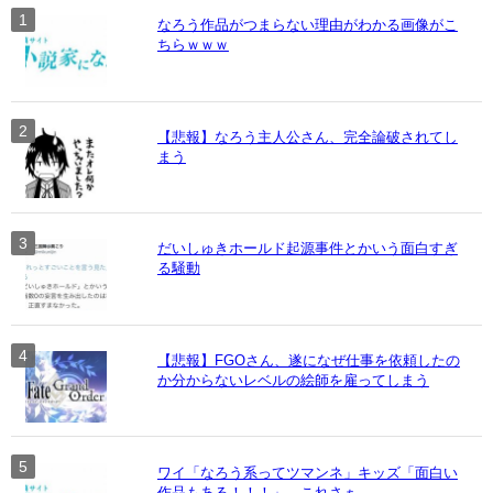
なろう作品がつまらない理由がわかる画像がこ
ちらｗｗｗ
【悲報】なろう主人公さん、完全論破されてし
まう
だいしゅきホールド起源事件とかいう面白すぎ
る騒動
【悲報】FGOさん、遂になぜ仕事を依頼したの
か分からないレベルの絵師を雇ってしまう
ワイ「なろう系ってツマンネ」キッズ「面白い
作品もある！！！」←これさぁ