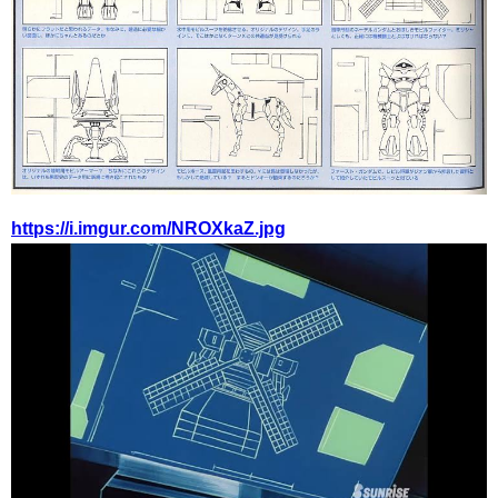
https://i.imgur.com/NROXkaZ.jpg