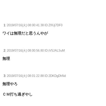
る」、黄金ベンチのひろしが地図を見る際のモーションと判明
三大傑作ゼルダライク「The Binding of Isaac」「ダークソウル」あとひ
とつは？
1:
2019/07/16(火) 08:00:41.38 ID:ZfIUj7DF0
【FF14】フォークタワー魔の塔Nで「床トラップや生き急いでダッシュ
するソロが戦闘不能になり放置され退出」がたまにある模様
ワイは無理だと思うんやが
【ウマ娘】ディザイアの謎ポーズ、完全にアレと一致ｗｗｗ
2:
2019/07/16(火) 08:00:56.80 ID:iV5JALSuM
【競馬】G1・2勝 アスコリピチェーノが引退 繁殖入りへ
Powered by livedoor 相互RSS
無理
3:
2019/07/16(火) 08:01:22.88 ID:2DKDgDhNd
無理やろ
ＣＭ打ち過ぎやし