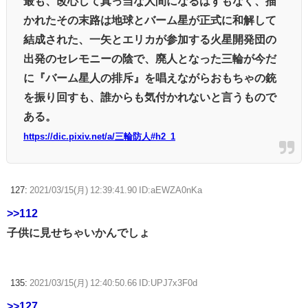
最も、改心して真っ当な人間になるはずもなく、描
かれたその末路は地球とバーム星が正式に和解して
結成された、一矢とエリカが参加する火星開発団の
出発のセレモニーの陰で、廃人となった三輪が今だ
に『バーム星人の排斥』を唱えながらおもちゃの銃
を振り回すも、誰からも気付かれないと言うもので
ある。
https://dic.pixiv.net/a/三輪防人#h2_1
127:
2021/03/15(月) 12:39:41.90 ID:aEWZA0nKa
>>112
子供に見せちゃいかんでしょ
135:
2021/03/15(月) 12:40:50.66 ID:UPJ7x3F0d
>>127