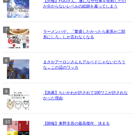
【悲報】FGOさん、遂になぜ仕事を依頼したの
か分からないレベルの絵師を雇ってしまう
ラーメンハゲ、「繁盛したかったら家系か二郎
系にしろ」しか言わなくなる
まさかアーロンさんもアルベドじゃないだろう
な←この辺のワッカ
【急募】ちいかわが許されて100ワニが許されな
かった理由
【朗報】東野圭吾の最高傑作、決まる