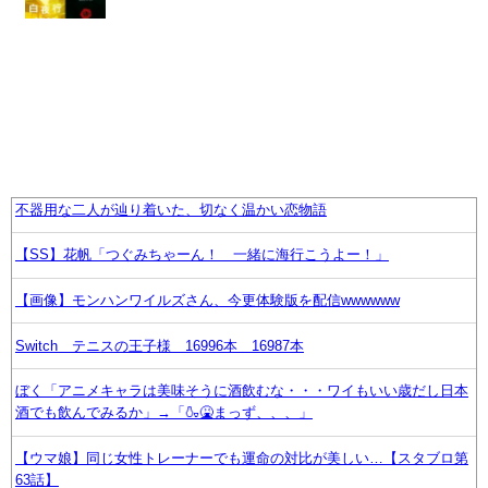
不器用な二人が辿り着いた、切なく温かい恋物語
【SS】花帆「つぐみちゃーん！ 一緒に海行こうよー！」
【画像】モンハンワイルズさん、今更体験版を配信wwwwww
Switch テニスの王子様 16996本 16987本
ぼく「アニメキャラは美味そうに酒飲むな・・・ワイもいい歳だし日本
酒でも飲んでみるか」→「🍶🤮まっず、、、」
【ウマ娘】同じ女性トレーナーでも運命の対比が美しい…【スタブロ第
63話】