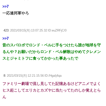
>>7
一応連邦軍やろ
423:
2021/03/15(月) 13:07:25.32 ID:euZRFjC/0
>>7
昔のスパロボでロンド・ベルに手をつけたら誰が地球を守
るんや？お願いだからロンド・ベル解散はやめてクレメン
スとジャミトフに食ってかかった事あったで
8:
2021/03/15(月) 12:21:15.56 ID:/HgaIj4qa
ファミリー劇場で流し見してた記憶あるけどアニメでよく
ヒス起こしてエリカとカズヤに当たってたのしか覚えとら
ん