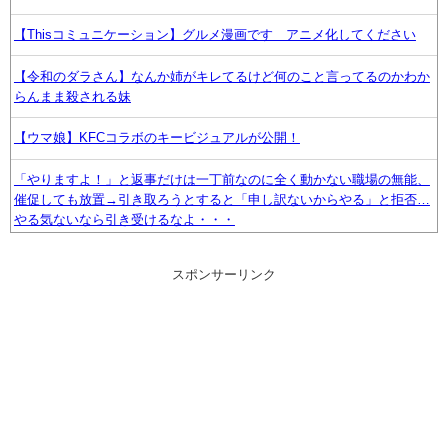
【Thisコミュニケーション】グルメ漫画です アニメ化してください
【令和のダラさん】なんか姉がキレてるけど何のこと言ってるのかわか
らんまま殺される妹
【ウマ娘】KFCコラボのキービジュアルが公開！
「やりますよ！」と返事だけは一丁前なのに全く動かない職場の無能、
催促しても放置→引き取ろうとすると「申し訳ないからやる」と拒否…
やる気ないなら引き受けるなよ・・・
【スターブロッサム】64話感想まとめ チトセオー編始まるか？
スポンサーリンク
任天堂「今期中にSwitch2ソフトを6000万本売る（現在946万本達成）」
【株式】任天堂が続伸 1Q決算の大幅増益を素直に評価
Switchの『パワポケR』やってるんやけど…
ぐらんぶる原作最新話、ヤバすぎる