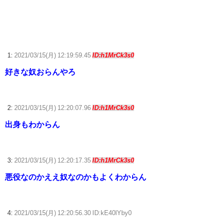
【画像】佐倉綾音(32)、自分のシコポイントに気がつくwww
【FF14】ハウジング勢が制作した〇〇なアパート風ハウジング内装が凄
すぎると話題に
1:
2021/03/15(月) 12:19:59.45
ID:h1MrCk3s0
【ウマ娘】ディザイアの謎ポーズ、完全にアレと一致ｗｗｗ
好きな奴おらんやろ
【競馬】G1・2勝 アスコリピチェーノが引退 繁殖入りへ
Powered by livedoor 相互RSS
2:
2021/03/15(月) 12:20:07.96
ID:h1MrCk3s0
出身もわからん
3:
2021/03/15(月) 12:20:17.35
ID:h1MrCk3s0
悪役なのかええ奴なのかもよくわからん
4:
2021/03/15(月) 12:20:56.30 ID:kE40lYby0