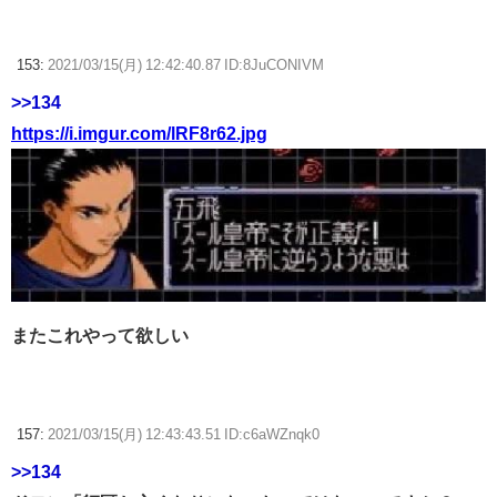
153:
2021/03/15(月) 12:42:40.87 ID:8JuCONIVM
>>134
https://i.imgur.com/lRF8r62.jpg
またこれやって欲しい
157:
2021/03/15(月) 12:43:43.51 ID:c6aWZnqk0
>>134