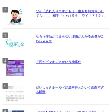
ワイ「恐れ入りますがもう一度お名前お伺いし
ても……」 相手「ﾝﾆｬｧﾀです」 ワイ「？？？」
なろう作品がつまらない理由がわかる画像がこ
ちらｗｗｗ
「私がゴマキ」とかいう神事件
だいしゅきホールド起源事件とかいう面白すぎ
る騒動