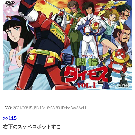
539:
2021/03/15(月) 13:18:53.89 ID:koB/x8AqH
>>115
右下のスケベロボットすこ