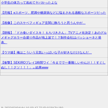
小学生の体力って改めてヤバかったよな
【悲報】eスポーツ、肥満や糖尿病などに悩まされる過酷なスポーツだった
【画像】このスケベフィギュア玄関に飾ろうと思うんやが…
【朗報】「ドカ食いダイスキ！ もちづきさん」 TVアニメ化決定！あのグル
メギャグホラー合盛り作品が地上波で！？制作会社はパッショーネと発
表。
【ウマ娘】俺はこういう元気いっぱいな子が好きなだけなんだ…
【衝撃】SEKIROプレイ1時間ワイ「今までで一番難しいやんけ！！すぐし
ぬし！！クソ！！！」←結果www
【画像】ワイ底辺期間工の夕食がこちらｗｗｗｗｗ
【ウマ娘】実装から１年経っても未だにスティルの事を思い出しては辛く
なる
【艦これ】お盆明けたら新幹線乗るからどんな駅弁を食べるか今から楽し
みなのだ