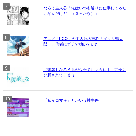
なろう主人公「俺はいつも通りに仕事してるだ
けなんだけど…（参ったな）」
アニメ『FGO』の主人公の蔑称「イキリ鯖太
郎」、信者にガチで効いていた
【悲報】なろう系がウケてしまう理由、完全に
分析されてしまう
「私がゴマキ」とかいう神事件