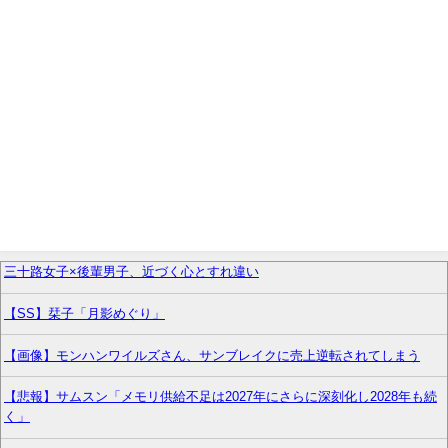
三十路女子×後輩男子、近づく心とすれ違い
【SS】栞子「月影めぐり」
【画像】モンハンワイルズさん、サンブレイクに売上逆転されてしまう
【悲報】サムスン「メモリ供給不足は2027年にさらに深刻化し2028年も続
く」