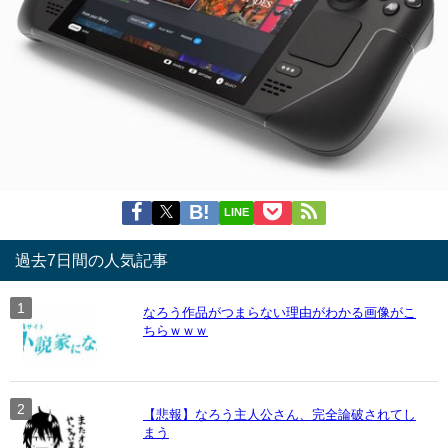
LINE
過去7日間の人気記事
なろう作品がつまらない理由がわかる画像がこ
ちらｗｗｗ
【悲報】なろう主人公さん、完全論破されてし
まう