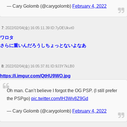
— Cary Golomb (@carygolomb)
February 4, 2022
7:
2022/02/04(金) 16:05:11.39 ID:7yDEUkvt0
ワロタ
さらに重いんだろうしちょっとないよなあ
8:
2022/02/04(金) 16:05:37.81 ID:9J3Y7kLB0
https://i.imgur.com/QtHU9WO.jpg
Oh man. Can’t believe I forgot the OG PSP. (I still prefer
the PSPgo)
pic.twitter.com/lH3Wv8Z9Gd
— Cary Golomb (@carygolomb)
February 4, 2022