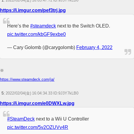
1:
2022/02/04(金) 16:03:47.72 ID:9J3Y7kLB0
https://i.imgur.com/pef3trj.jpg
【朗報】GTA6、予約注文がTake-Twoの内部予測を大幅に上回る
TOUGH 第2章 episode.37 大波
Here’s the
#steamdeck
next to the Switch OLED.
pic.twitter.com/kbGF9exbe0
【Aqours】トリコリコPLEASE!!←梨子ちゃん無関係【ラブライブ！サンシ
ャイン!!】
— Cary Golomb (@carygolomb)
February 4, 2022
俺氏、スパロボVの難易度にビビるｗｗｗｗｗｗｗｗｗｗｗ
【ウマ娘】ディザイアの謎ポーズ、完全にアレと一致ｗｗｗ
※
https://www.steamdeck.com/ja/
【競馬】G1・2勝 アスコリピチェーノが引退 繁殖入りへ
Powered by livedoor 相互RSS
5:
2022/02/04(金) 16:04:34.33 ID:9J3Y7kLB0
https://i.imgur.com/e0DWXLw.jpg
#SteamDeck
next to a Wii U Controller
pic.twitter.com/5v2OZUVv4R