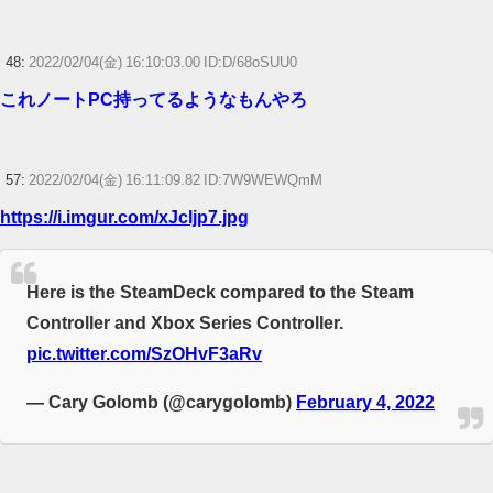
48:
2022/02/04(金) 16:10:03.00 ID:D/68oSUU0
これノートPC持ってるようなもんやろ
57:
2022/02/04(金) 16:11:09.82 ID:7W9WEWQmM
https://i.imgur.com/xJcljp7.jpg
Here is the SteamDeck compared to the Steam
Controller and Xbox Series Controller.
pic.twitter.com/SzOHvF3aRv
— Cary Golomb (@carygolomb)
February 4, 2022