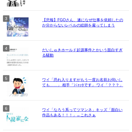
【悲報】FGOさん、遂になぜ仕事を依頼したの
か分からないレベルの絵師を雇ってしまう
だいしゅきホールド起源事件とかいう面白すぎ
る騒動
ワイ「恐れ入りますがもう一度お名前お伺いし
ても……」 相手「ﾝﾆｬｧﾀです」 ワイ「？？？」
ワイ「なろう系ってツマンネ」キッズ「面白い
作品もある！！！」←これさぁ