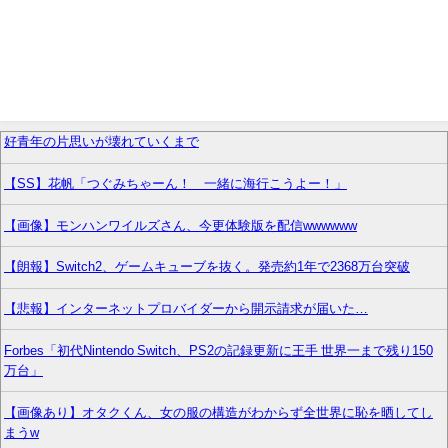
好青年の片思いが壊れていくまで
【SS】花帆「つぐみちゃーん！ 一緒に海行こうよー！」
【画像】モンハンワイルズさん、今更体験版を配信wwwwww
【朗報】Switch2、ゲームキューブを抜く。発売約1年で2368万台突破
【悲報】インターネットプロバイダーから開示請求が届いた…
Forbes「初代Nintendo Switch、PS2の記録更新に王手 世界一まで残り150
万台」
【画像あり】オタクくん、女の服の構造がわからず全世界に恥を晒してし
まうw