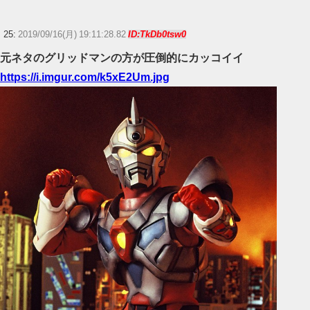
25:
2019/09/16(月) 19:11:28.82
ID:TkDb0tsw0
元ネタのグリッドマンの方が圧倒的にカッコイイ
https://i.imgur.com/k5xE2Um.jpg