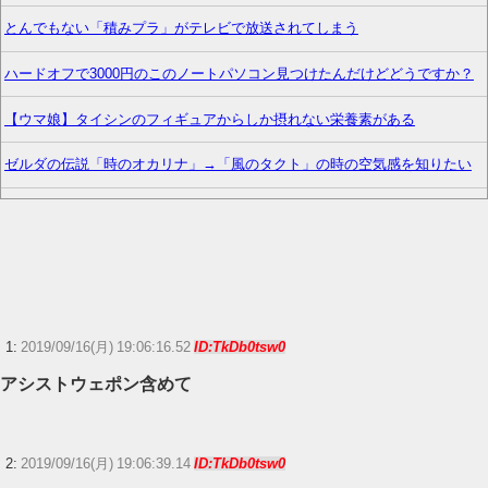
とんでもない「積みプラ」がテレビで放送されてしまう
ハードオフで3000円のこのノートパソコン見つけたんだけどどうですか？
【ウマ娘】タイシンのフィギュアからしか摂れない栄養素がある
ゼルダの伝説「時のオカリナ」→「風のタクト」の時の空気感を知りたい
【嘆きの亡霊は引退したい】こいつ野放しにしてていいやつなの…？
「マーベル闘魂」のデッドプール、好き放題やっている
【艦これ】競泳水着いんのかよ
【艦これ】今回の特効艦載機パズルの意味がまだよく分かってない
1:
2019/09/16(月) 19:06:16.52
ID:TkDb0tsw0
わ・・・
アシストウェポン含めて
【艦これ】煙幕も使い方次第だよね
百田夏菜子との結婚2年堂本剛、印象ガラリな姿に「匂わせなの？」※私の
2:
2019/09/16(月) 19:06:39.14
ID:TkDb0tsw0
本音