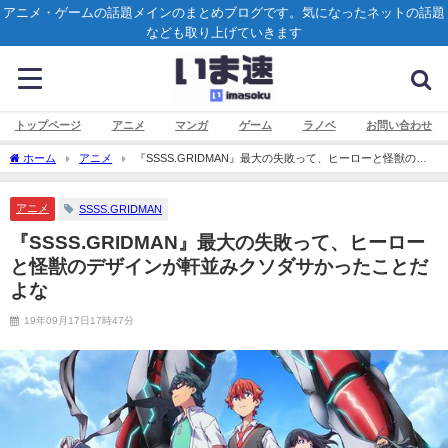
アニメ・ゲームの話題メインのまとめブログです。気になったネットの話題
なども取り上げていきます
トップページ
アニメ
マンガ
ゲーム
ラノベ
お問い合わせ
ホーム
アニメ
『SSSS.GRIDMAN』最大の失敗って、ヒーローと怪獣のデ
ザインが軒並みクソダサかったことだよな
アニメ
SSSS.GRIDMAN
『SSSS.GRIDMAN』最大の失敗って、ヒーロー
と怪獣のデザインが軒並みクソダサかったことだ
よな
19年09月17日17時47分