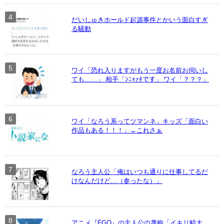
だいしゅきホールド起源事件とかいう面白すぎ
る騒動
ワイ「恐れ入りますがもう一度お名前お伺いし
ても……」 相手「ﾝﾆｬｧﾀです」 ワイ「？？？」
ワイ「なろう系ってツマンネ」キッズ「面白い
作品もある！！！」←これさぁ
なろう主人公「俺はいつも通りに仕事してるだ
けなんだけど…（参ったな）」
アニメ『FGO』の主人公の蔑称「イキリ鯖太