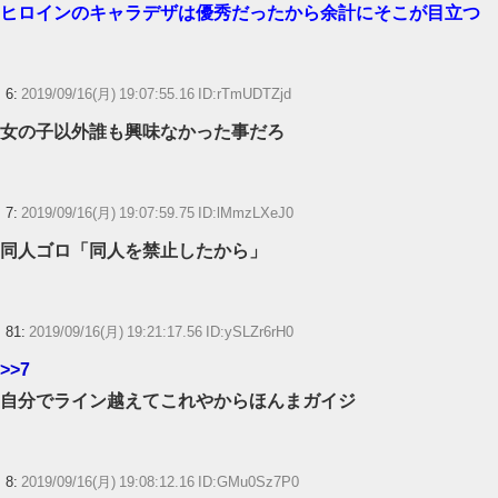
ヒロインのキャラデザは優秀だったから余計にそこが目立つ
【ウマ娘】ディザイアの謎ポーズ、完全にアレと一致ｗｗｗ
【競馬】G1・2勝 アスコリピチェーノが引退 繁殖入りへ
6:
2019/09/16(月) 19:07:55.16 ID:rTmUDTZjd
Powered by livedoor 相互RSS
女の子以外誰も興味なかった事だろ
7:
2019/09/16(月) 19:07:59.75 ID:lMmzLXeJ0
同人ゴロ「同人を禁止したから」
81:
2019/09/16(月) 19:21:17.56 ID:ySLZr6rH0
>>7
自分でライン越えてこれやからほんまガイジ
8:
2019/09/16(月) 19:08:12.16 ID:GMu0Sz7P0