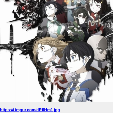
https://i.imgur.com/dRflHm1.jpg