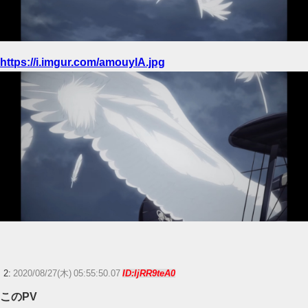
https://i.imgur.com/amouylA.jpg
2:
2020/08/27(木) 05:55:50.07
ID:IjRR9teA0
このPV