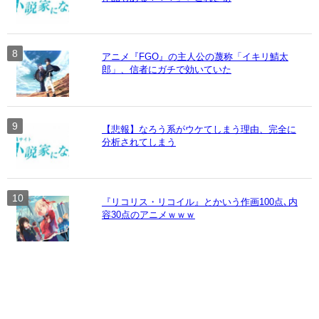
アニメ『FGO』の主人公の蔑称「イキリ鯖太
郎」、信者にガチで効いていた
【悲報】なろう系がウケてしまう理由、完全に
分析されてしまう
『リコリス・リコイル』とかいう作画100点､内
容30点のアニメｗｗｗ