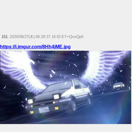
151:
2020/08/27(木) 06:28:37.16 ID:EY+QvoQp0
https://i.imgur.com/8Hh4jME.jpg