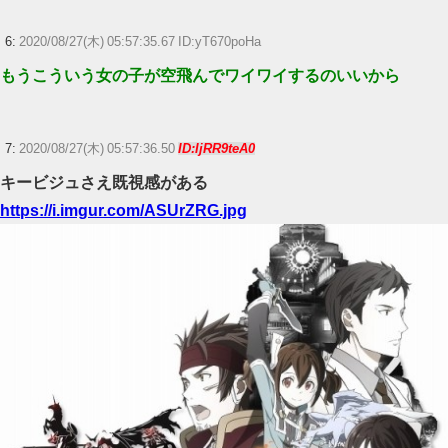
6:
2020/08/27(木) 05:57:35.67 ID:yT670poHa
もうこういう女の子が空飛んでワイワイするのいいから
7:
2020/08/27(木) 05:57:36.50
ID:IjRR9teA0
キービジュさえ既視感がある
https://i.imgur.com/ASUrZRG.jpg