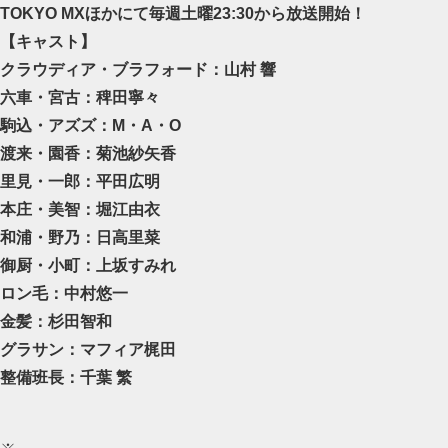
TOKYO MXほかにて毎週土曜23:30から放送開始！
【キャスト】
クラウディア・ブラフォード：山村 響
六車・宮古：稗田寧々
駒込・アズズ：M・A・O
渡来・園香：菊池紗矢香
里見・一郎：平田広明
本庄・美智：堀江由衣
和浦・野乃：日高里菜
御厨・小町：上坂すみれ
ロン毛：中村悠一
金髪：杉田智和
グラサン：マフィア梶田
整備班長：千葉 繁