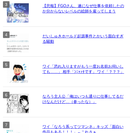
【悲報】FGOさん、遂になぜ仕事を依頼したの
か分からないレベルの絵師を雇ってしまう
だいしゅきホールド起源事件とかいう面白すぎ
る騒動
ワイ「恐れ入りますがもう一度お名前お伺いし
ても……」 相手「ﾝﾆｬｧﾀです」 ワイ「？？？」
なろう主人公「俺はいつも通りに仕事してるだ
けなんだけど…（参ったな）」
ワイ「なろう系ってツマンネ」キッズ「面白い
作品もある！！！」←これさぁ