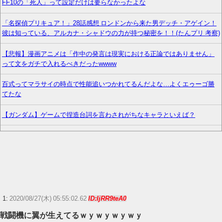
FF10の「死人」って設定だけは要らなかったよな
「名探偵プリキュア！」28話感想 ロンドンから来た男デッチ・アゲイン！
彼は知っている、アルカナ・シャドウの力が持つ秘密を！！(たんプリ 考察)
【悲報】漫画アニメは「作中の発言は現実における正論ではありません」
って文をガチで入れるべきだったwwww
百式ってマラサイの時点で性能追いつかれてるんだよな…よくエゥーゴ勝
てたな
【ガンダム】ゲームで捏造台詞を言わされがちなキャラといえば？
【ナイトレイン】プレイ時間なんざ軽く9000時間超えてる ← 悟りでも開く
のかよ…
アップル、中国製メモリーチップをテスト。中国様が任天堂も助けてくだ
さるかも
【FF14】今が買い時？人気の新髪型「ブレイドバン」、クレセントアイル
1:
2020/08/27(木) 05:55:02.62
ID:IjRR9teA0
北征編周回勢のおかげで100万ギル以下になる
戦闘機に翼が生えてるｗｙｗｙｗｙｗｙ