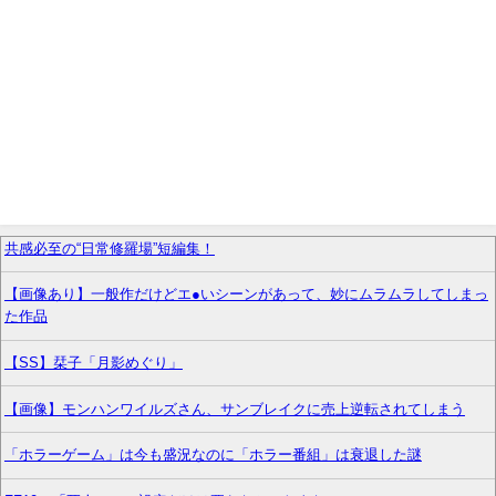
共感必至の“日常修羅場”短編集！
【画像あり】一般作だけどエ●いシーンがあって、妙にムラムラしてしまっ
た作品
【SS】栞子「月影めぐり」
【画像】モンハンワイルズさん、サンブレイクに売上逆転されてしまう
「ホラーゲーム」は今も盛況なのに「ホラー番組」は衰退した謎