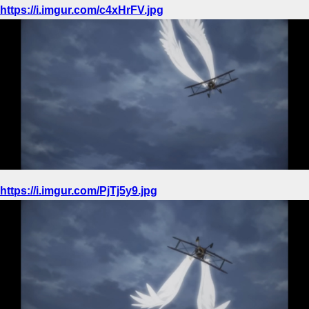
ウマ娘のアニメ見たいんやがどれから見ればええんや
https://i.imgur.com/c4xHrFV.jpg
F91って顔ビームでラフレシアにトドメ刺したと思ってた人けっこう居たよ
ね？
どうしてもパスタを美味そうに盛れない
【艦これ】阿賀野姉妹水着mode並べ 他
【ウマ娘】ディザイアの謎ポーズ、完全にアレと一致ｗｗｗ
【競馬】G1・2勝 アスコリピチェーノが引退 繁殖入りへ
Powered by livedoor 相互RSS
https://i.imgur.com/PjTj5y9.jpg