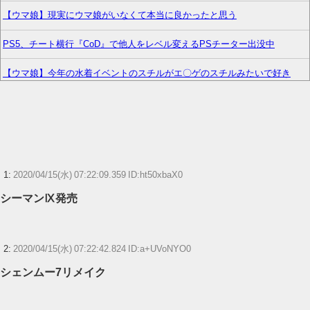
【ウマ娘】現実にウマ娘がいなくて本当に良かったと思う
PS5、チート横行『CoD』で他人をレベル変えるPSチーター出没中
【ウマ娘】今年の水着イベントのスチルがエ〇ゲのスチルみたいで好き
正直アニメ版のシュタインズゲートって微妙じゃね？
【画像】園田海未さん、哀れすぎるwww【ラブライブ！】
【ウマ娘】4コマ「ギャル界隈」
1:
2020/04/15(水) 07:22:09.359 ID:ht50xbaX0
『ゼノブレイド ディフィニティブエディション Nintendo Switch 2 Edition』
シーマンⅨ発売
3,713 本
？？？「ゲーム実況なんて誰でもできる」わい「ほーん」
2:
2020/04/15(水) 07:22:42.824 ID:a+UVoNYO0
【艦これ】E5ヌルイとかいう風説には騙されないぞ スキャンプくらいヌル
シェンムー7リメイク
イのなら考える
【ウマ娘】ディザイアの謎ポーズ、完全にアレと一致ｗｗｗ