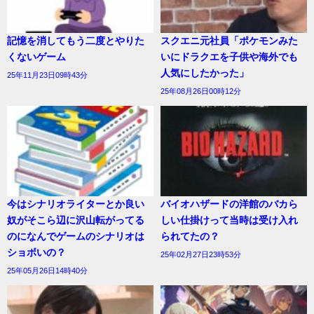
記憶を消してもう二度とやりた
スクエニ元社員「ポケモンみた
くないゲーム
いにドラクエを子供や海外でも
人気にしたかった」
25年11月23日09時43分
25年08月26日00時12分
今はシナリオライターとか良い
バイオハザードの洋館のバカら
奴がそこら辺に沢山転がってる
しい仕掛けって当時は受け入れ
のになんでゲームのシナリオは
られてたの？
ショボいの？
25年02月27日23時53分
25年05月26日14時40分