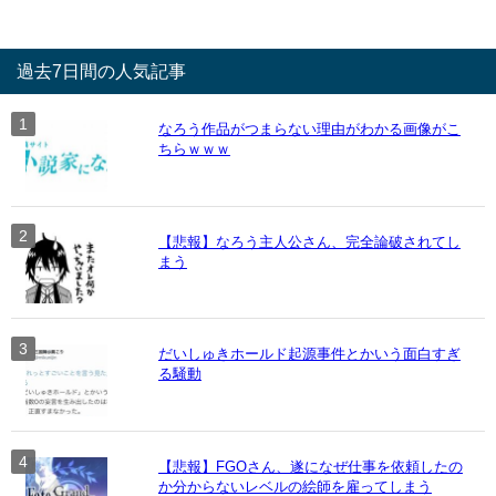
過去7日間の人気記事
なろう作品がつまらない理由がわかる画像がこ
ちらｗｗｗ
【悲報】なろう主人公さん、完全論破されてし
まう
だいしゅきホールド起源事件とかいう面白すぎ
る騒動
【悲報】FGOさん、遂になぜ仕事を依頼したの
か分からないレベルの絵師を雇ってしまう