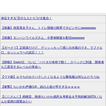
身近すぎる“厄介な人たち”が大集合！
【画像】地雷系女子さん、トイレ我慢の限界で大ピンチにwwwwwww
【画像】モンハンワイルズさん、今更体験版を配信wwwwww
【ガークリ】正統派だけど、デッッッカって感じの水着のマネ、ラファエ
口、セッシュウへの反応！！！
【朗報】Switch2、ついに「バイオが余裕で動く」スペックに到達 開発者
も三度見するレベルの革命へ
【ウマ娘】ルラちのセクハラしたくなるような勝負服は何なんだろうね
【衝撃】ちいかわ声優(14)、絵の上達が早すぎるｗｗｗｗ
【にじさんじ】梢桃音、映画ちいかわ感想＆考察会＆平和的解決RTA！な
んか道徳の授業みたい