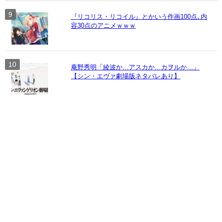
『リコリス・リコイル』とかいう作画100点､内
容30点のアニメｗｗｗ
庵野秀明「綾波か…アスカか…カヲルか…」
【シン・エヴァ劇場版ネタバレあり】