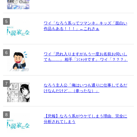
ワイ「なろう系ってツマンネ」キッズ「面白い
作品もある！！！」←これさぁ
ワイ「恐れ入りますがもう一度お名前お伺いし
ても……」 相手「ﾝﾆｬｧﾀです」 ワイ「？？？」
なろう主人公「俺はいつも通りに仕事してるだ
けなんだけど…（参ったな）」
【悲報】なろう系がウケてしまう理由、完全に
分析されてしまう