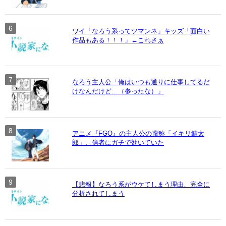
ワイ「なろう系ってツマンネ」キッズ「面白い
作品もある！！！」←これさぁ
なろう主人公「俺はいつも通りに仕事してるだ
けなんだけど…（参ったな）」
アニメ『FGO』の主人公の蔑称「イキリ鯖太
郎」、信者にガチで効いていた
【悲報】なろう系がウケてしまう理由、完全に
分析されてしまう