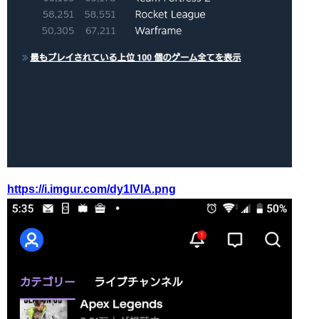
https://i.imgur.com/dy1lVIA.png