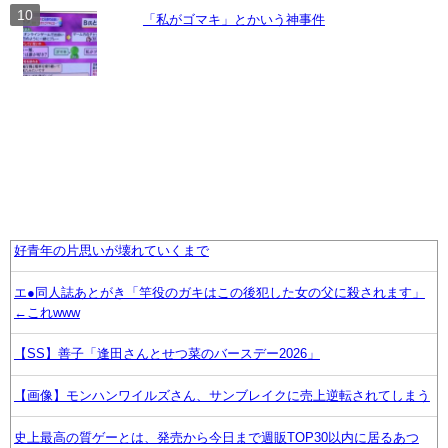
「私がゴマキ」とかいう神事件
好青年の片思いが壊れていくまで
エ●同人誌あとがき「竿役のガキはこの後犯した女の父に殺されます」
←これwww
【SS】善子「逢田さんとせつ菜のバースデー2026」
【画像】モンハンワイルズさん、サンブレイクに売上逆転されてしまう
史上最高の質ゲーとは、発売から今日まで週販TOP30以内に居るあつ