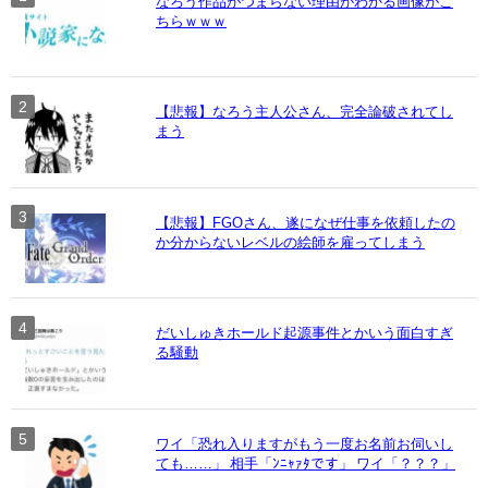
なろう作品がつまらない理由がわかる画像がこ
ちらｗｗｗ
【悲報】なろう主人公さん、完全論破されてし
まう
【悲報】FGOさん、遂になぜ仕事を依頼したの
か分からないレベルの絵師を雇ってしまう
だいしゅきホールド起源事件とかいう面白すぎ
る騒動
ワイ「恐れ入りますがもう一度お名前お伺いし
ても……」 相手「ﾝﾆｬｧﾀです」 ワイ「？？？」