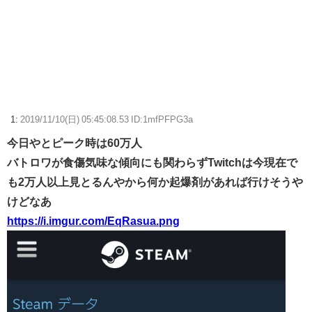
てるはずじゃ…
【FF14】☆24フル装備高揚侍さん、クレセントアイル北征編CEをたっ
た20秒で討伐してしまう【動画】
【ウマ娘】武さんが引退したらウマ娘に実装されそう
サイバスターが一番輝いてたスパロボ
1:
2019/11/10(日) 05:45:08.53 ID:1mfPFPG3a
今日やとピーク時は60万人
【ウマ娘】ディザイアの謎ポーズ、完全にアレと一致ｗｗｗ
バトロワが食傷気味な傾向にも関わらずTwitchは今現在で
【競馬】G1・2勝 アスコリピチェーノが引退 繁殖入りへ
も2万人以上見とるんやから何か起爆剤があれば行けそうや
Powered by livedoor 相互RSS
けどなあ
https://i.imgur.com/EqRasua.png