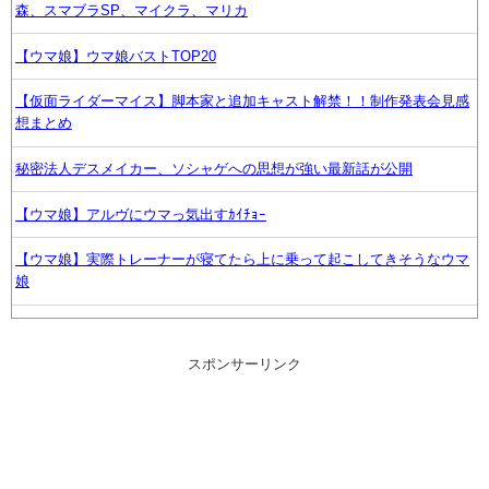
森、スマブラSP、マイクラ、マリカ
【ウマ娘】ウマ娘バストTOP20
【仮面ライダーマイス】脚本家と追加キャスト解禁！！制作発表会見感
想まとめ
秘密法人デスメイカー、ソシャゲへの思想が強い最新話が公開
【ウマ娘】アルヴにウマっ気出すｶｲﾁｮｰ
【ウマ娘】実際トレーナーが寝てたら上に乗って起こしてきそうなウマ
娘
モンハンど初心者にオススメの武器
スポンサーリンク
スマホに叡智な画像保存しているヤツ【ラブライブ！】
【議論】佐倉綾音(32)、悠木碧（34）、早見沙織（35）←ここら辺の独
身ベテラン声優ｗｗｗ
【悲報】大阪府、愛知県にGDPを抜かれ3位に転落。維新と万博で潤っ