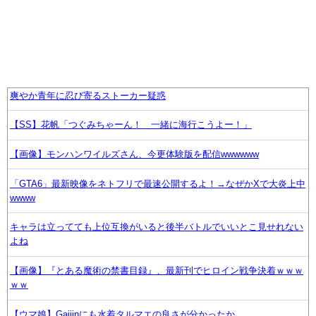
爽やか青年に忍び寄るストーカー疑惑
【SS】花帆「つぐみちゃーん！ 一緒に海行こうよー！」
【画像】モンハンワイルズさん、今更体験版を配信wwwwww
「GTA6」最新映像をネトフリで最速公開するよ！→なぜかXで大炎上中
wwww
キャラは立ってても上位互換がいると後半バトルでいいとこ見せれない
よね
【画像】『とある魔術の禁書目録』、最新刊でヒロイン戦争決着ｗｗｗ
ｗｗ
【ウマ娘】Gaijinにも水着タルマエの良さが分かったか…