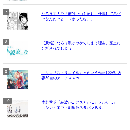
なろう主人公「俺はいつも通りに仕事してるだ
けなんだけど…（参ったな）」
【悲報】なろう系がウケてしまう理由、完全に
分析されてしまう
『リコリス・リコイル』とかいう作画100点､内
容30点のアニメｗｗｗ
庵野秀明「綾波か…アスカか…カヲルか…」
【シン・エヴァ劇場版ネタバレあり】