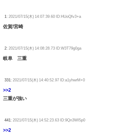
ヌルイのなら考える
Switch2版FF14、ロード時間が高速になる最適化をわずか3日で実施→
1:
2021/07/15(木) 14:07:39.60 ID:HUoQfv3+a
ユーザーたち「対応が早すぎる」
佐賀/宮崎
【ウマ娘】ディザイアの謎ポーズ、完全にアレと一致ｗｗｗ
【競馬】G1・2勝 アスコリピチェーノが引退 繁殖入りへ
2:
2021/07/15(木) 14:08:28.73 ID:W3T79g0ga
Powered by livedoor 相互RSS
岐阜 三重
331:
2021/07/15(木) 14:40:52.97 ID:a1yhwrM+0
>>2
三重が強い
441:
2021/07/15(木) 14:52:23.63 ID:9Qn3WI5p0
>>2