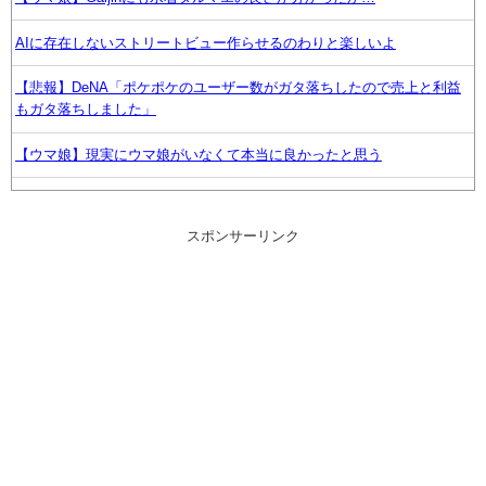
AIに存在しないストリートビュー作らせるのわりと楽しいよ
【悲報】DeNA「ポケポケのユーザー数がガタ落ちしたので売上と利益
もガタ落ちしました」
【ウマ娘】現実にウマ娘がいなくて本当に良かったと思う
【ウマ娘】ウインディちゃんをママにする方法を教えます
スポンサーリンク
幼女戦記のアニメこれもう敗戦に向かっていく感じか?
？？？「ゲーム実況なんて誰でもできる」わい「ほーん」
【悲報】ハンターハンターのツェリードニヒさん、死亡
鍵失くした男「45分だけ部屋に入れろ！何もしないから！」→女子大生
「無理です（警察呼びます）」→男「熱中症になれってか！使えない
な！」完全に不審者で草ｗｗｗ
【艦これ】E5ヌルイとかいう風説には騙されないぞ スキャンプくらい