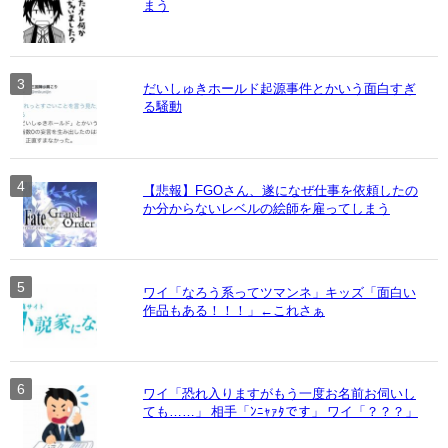
まう
だいしゅきホールド起源事件とかいう面白すぎ
る騒動
【悲報】FGOさん、遂になぜ仕事を依頼したの
か分からないレベルの絵師を雇ってしまう
ワイ「なろう系ってツマンネ」キッズ「面白い
作品もある！！！」←これさぁ
ワイ「恐れ入りますがもう一度お名前お伺いし
ても……」 相手「ﾝﾆｬｧﾀです」 ワイ「？？？」