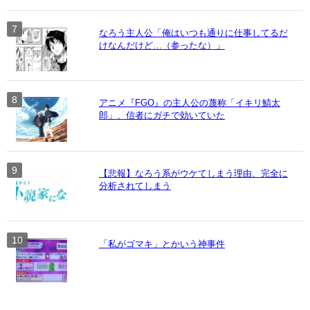
なろう主人公「俺はいつも通りに仕事してるだ
けなんだけど…（参ったな）」
アニメ『FGO』の主人公の蔑称「イキリ鯖太
郎」、信者にガチで効いていた
【悲報】なろう系がウケてしまう理由、完全に
分析されてしまう
「私がゴマキ」とかいう神事件