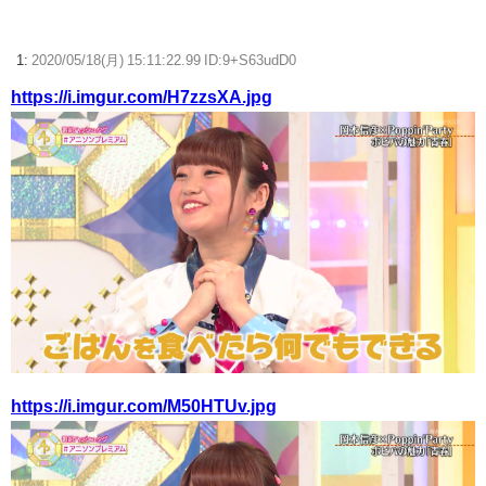
『ソニーが嫌い』←まあわかる『ソニー信者が嫌い』←まあわかる『任
天堂信者が嫌い』←まあわかる
1:
2020/05/18(月) 15:11:22.99 ID:9+S63udD0
ロキソニン「どんな痛みも治しちゃいますw」←現代のエリクサーや
https://i.imgur.com/H7zzsXA.jpg
ろ…
【ウマ娘】ディザイアの謎ポーズ、完全にアレと一致ｗｗｗ
【競馬】G1・2勝 アスコリピチェーノが引退 繁殖入りへ
Powered by livedoor 相互RSS
https://i.imgur.com/M50HTUv.jpg