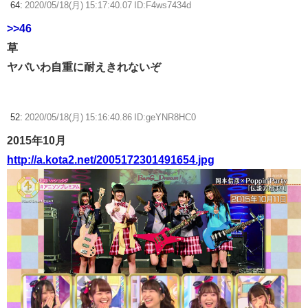
64:
2020/05/18(月) 15:17:40.07 ID:F4ws7434d
>>46
草
ヤバいわ自重に耐えきれないぞ
52:
2020/05/18(月) 15:16:40.86 ID:geYNR8HC0
2015年10月
http://a.kota2.net/2005172301491654.jpg