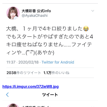
https://i.imgur.com/372ieW8.jpg