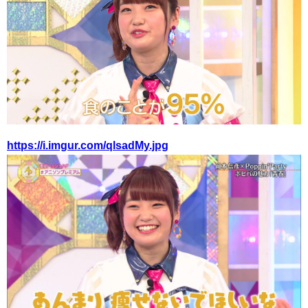
https://i.imgur.com/qlsadMy.jpg