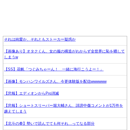
それは純愛か、それともストーカー疑惑か
【画像あり】オタクくん、女の服の構造がわからず全世界に恥を晒して
しまうw
【SS】花帆「つぐみちゃーん！ 一緒に海行こうよー！」
【画像】モンハンワイルズさん、今更体験版を配信wwwwww
【悲報】エディオンからPro消滅
【悲報】ショートスリーパー堀大輔さん、誹謗中傷コメントが1万件を
越えてしまう
【北斗の拳】勢いで読んでても何それ…ってなる部分