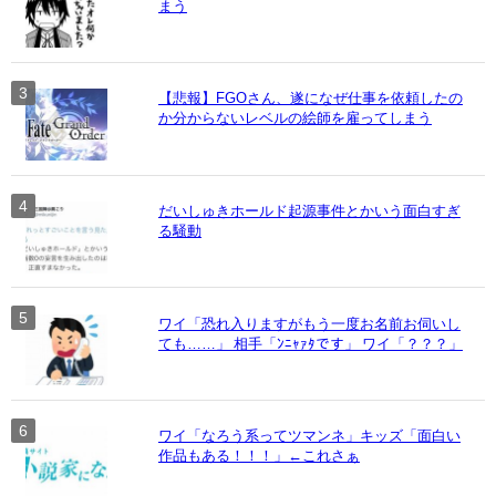
まう
【悲報】FGOさん、遂になぜ仕事を依頼したの
か分からないレベルの絵師を雇ってしまう
だいしゅきホールド起源事件とかいう面白すぎ
る騒動
ワイ「恐れ入りますがもう一度お名前お伺いし
ても……」 相手「ﾝﾆｬｧﾀです」 ワイ「？？？」
ワイ「なろう系ってツマンネ」キッズ「面白い
作品もある！！！」←これさぁ