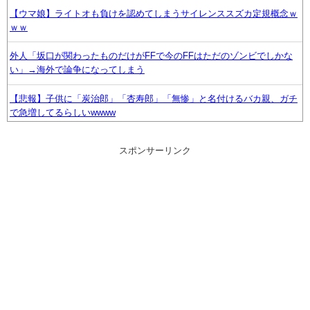
【ウマ娘】ライトオも負けを認めてしまうサイレンススズカ定規概念ｗ
ｗｗ
外人「坂口が関わったものだけがFFで今のFFはただのゾンビでしかな
い」→海外で論争になってしまう
【悲報】子供に「炭治郎」「杏寿郎」「無惨」と名付けるバカ親、ガチ
で急増してるらしいwwww
「うるさい」で消える？夏の風物詩“盆踊り”存続の危機 会場数は20年
スポンサーリンク
で半...
ドランゴボールのチチが教育ママになった理由www
ファイファン5で唯一学んだことwww
【悲報】 幻影旅団の団長さん、激太りすると全てが台無しになる
【ウマ娘】コミケで配布予定だった非公式グッズ「オグリキャップタマ
モクロスアクリル定規」意外(?)な落とし穴により配布を撤回すること
に…