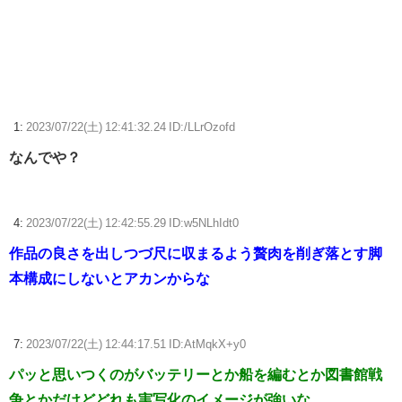
サイバスターが一番輝いてたスパロボ
【朗報】ミリプロさん、しぐれういとも繋がりが生まれる！
【ウマ娘】迷った時は脳死で334
【ウマ娘】ディザイアの謎ポーズ、完全にアレと一致ｗｗｗ
1:
2023/07/22(土) 12:41:32.24 ID:/LLrOzofd
なんでや？
【競馬】G1・2勝 アスコリピチェーノが引退 繁殖入りへ
Powered by livedoor 相互RSS
4:
2023/07/22(土) 12:42:55.29 ID:w5NLhIdt0
作品の良さを出しつづ尺に収まるよう贅肉を削ぎ落とす脚
本構成にしないとアカンからな
7:
2023/07/22(土) 12:44:17.51 ID:AtMqkX+y0
パッと思いつくのがバッテリーとか船を編むとか図書館戦
争とかだけどどれも実写化のイメージが強いな