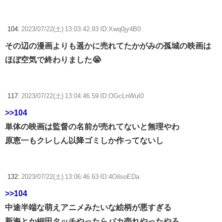
104:
2023/07/22(土) 13:03:42.93 ID:Xwq0jy4B0
その辺の漫画よりも遥かに売れてたかがみの孤城の映画は
ほぼ空気で終わりました😭
117:
2023/07/22(土) 13:04:46.59 ID:OGcLnWuI0
>>104
単体の映画は監督の名前が売れてないと無理やわ
原恵一もクレしん以降ゴミしか作ってないし
132:
2023/07/22(土) 13:06:46.63 ID:4OilsoEDa
>>104
中途半端な萌えアニメみたいな絵柄が悪すぎる
新海とか細田タッチやったらバカ売れやったやろ