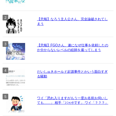
【悲報】なろう主人公さん、完全論破されてし
まう
【悲報】FGOさん、遂になぜ仕事を依頼したの
か分からないレベルの絵師を雇ってしまう
だいしゅきホールド起源事件とかいう面白すぎ
る騒動
ワイ「恐れ入りますがもう一度お名前お伺いし
ても……」 相手「ﾝﾆｬｧﾀです」 ワイ「？？？」