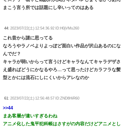
まこう言う所では話題にし辛いってのはある
44:
2023/07/22(土) 12:54:36.92 ID:H0jVMs260
これ昔から謎に思ってる
なろうやラノベよりよっぽど面白い作品が沢山あるのにな
んでだ？
キャラが弱いからって言うけどキャラなんてキャラデザさ
え盛ればどうにかなるやろ…って思ったけどカラフラな髪
型とかには流石にしにくいからアレなのか
61:
2023/07/22(土) 12:56:48.57 ID:ZND8HiR60
>>44
まあ客層が違いすぎるわね
アニメ化した鬼平犯科帳はさすがの内容だけどアニメとし