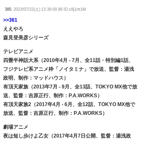
385:
2023/07/22(土) 13:39:00.86 ID:z8j1rtt1M
>>361
ええやろ
森見登美彦シリーズ
テレビアニメ
四畳半神話大系（2010年4月 - 7月、全11話・特別編1話、
フジテレビ系アニメ枠「ノイタミナ」で放送、監督：湯浅
政明、制作：マッドハウス）
有頂天家族（2013年7月 - 9月、全13話、TOKYO MX他で放
送、監督：吉原正行、制作：P.A.WORKS）
有頂天家族2（2017年4月 - 6月、全12話、TOKYO MX他で
放送、監督：吉原正行、制作：P.A.WORKS）
劇場アニメ
夜は短し歩けよ乙女（2017年4月7日公開、監督：湯浅政