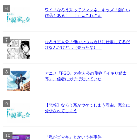
ワイ「なろう系ってツマンネ」キッズ「面白い
作品もある！！！」←これさぁ
なろう主人公「俺はいつも通りに仕事してるだ
けなんだけど…（参ったな）」
アニメ『FGO』の主人公の蔑称「イキリ鯖太
郎」、信者にガチで効いていた
【悲報】なろう系がウケてしまう理由、完全に
分析されてしまう
「私がゴマキ」とかいう神事件