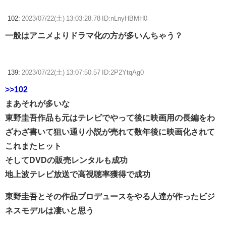
102:
2023/07/22(土) 13:03:28.78 ID:nLnyHBMH0
一般はアニメよりドラマ化の方が多いんちゃう？
139:
2023/07/22(土) 13:07:50.57 ID:2P2YtqAg0
>>102
まあそれが多いな
東野圭吾作品も元はテレビでやって後に映画用の長編をわ
ざわざ書いて狙い通り小説が売れて数年後に映画化されて
これまたヒット
そしてDVDの販売レンタルも成功
地上波テレビ放送で高視聴率獲得で成功
東野圭吾とその作品プロデュースをやる人達が作ったビジ
ネスモデルは凄いと思う