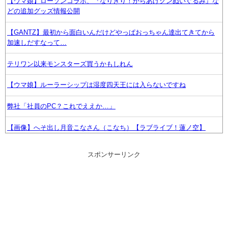
【ウマ娘】ローソンコラボ、『なりきり！からあげクンぬいぐるみ』な
どの追加グッズ情報公開
【GANTZ】最初から面白いんだけどやっぱおっちゃん達出てきてから
加速しだすなって…
テリワン以来モンスターズ買うかもしれん
【ウマ娘】ルーラーシップは湿度四天王には入らないですね
弊社「社員のPC？これでええか…」
【画像】へそ出し月音こなさん（こなち）【ラブライブ！蓮ノ空】
映画『8番出口』が金曜ロードショーにて放送
スポンサーリンク
友人「子供の頃、誕生日とクリスマスとお年玉を一緒にされて本当に嫌
だった！」と毎年愚痴ってたのに……結婚式と入籍を誕生日と同じ日に
決定！←いや、毎年の愚痴は何だったんだよ！？
【ウマ娘】武さんが引退したらウマ娘に実装されそう