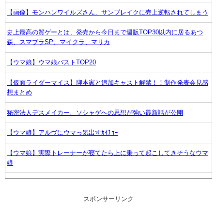
【画像】モンハンワイルズさん、サンブレイクに売上逆転されてしまう
史上最高の質ゲーとは、発売から今日まで週販TOP30以内に居るあつ
森、スマブラSP、マイクラ、マリカ
【ウマ娘】ウマ娘バストTOP20
【仮面ライダーマイス】脚本家と追加キャスト解禁！！制作発表会見感
想まとめ
秘密法人デスメイカー、ソシャゲへの思想が強い最新話が公開
【ウマ娘】アルヴにウマっ気出すｶｲﾁｮｰ
【ウマ娘】実際トレーナーが寝てたら上に乗って起こしてきそうなウマ
娘
モンハンど初心者にオススメの武器
スポンサーリンク
スマホに叡智な画像保存しているヤツ【ラブライブ！】