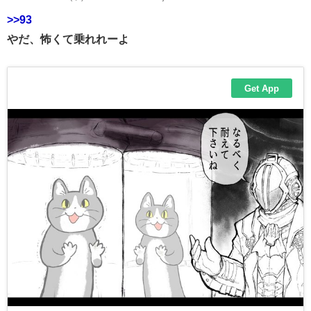
>>93
やだ、怖くて乗れれーよ