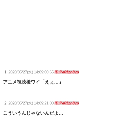
【議論】佐倉綾音(32)、悠木碧（34）、早見沙織（35）←ここら辺の独
身ベテラン声優ｗｗｗ
【悲報】大阪府、愛知県にGDPを抜かれ3位に転落。維新と万博で潤っ
てるはずじゃ…
【FF14】☆24フル装備高揚侍さん、クレセントアイル北征編CEをたっ
た20秒で討伐してしまう【動画】
【ウマ娘】武さんが引退したらウマ娘に実装されそう
サイバスターが一番輝いてたスパロボ
1:
2020/05/27(水) 14:09:00.65
ID:Pe05zn8vp
アニメ視聴後ワイ「えぇ…」
【ウマ娘】ディザイアの謎ポーズ、完全にアレと一致ｗｗｗ
【競馬】G1・2勝 アスコリピチェーノが引退 繁殖入りへ
Powered by livedoor 相互RSS
2:
2020/05/27(水) 14:09:21.00
ID:Pe05zn8vp
こういうんじゃないんだよ…