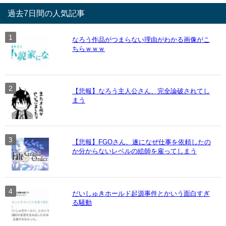
過去7日間の人気記事
なろう作品がつまらない理由がわかる画像がこ
ちらｗｗｗ
【悲報】なろう主人公さん、完全論破されてし
まう
【悲報】FGOさん、遂になぜ仕事を依頼したの
か分からないレベルの絵師を雇ってしまう
だいしゅきホールド起源事件とかいう面白すぎ
る騒動