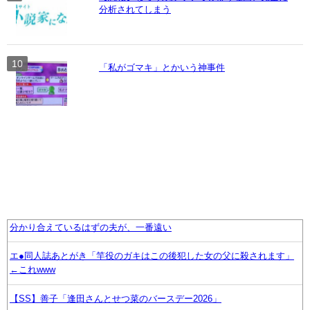
分析されてしまう
「私がゴマキ」とかいう神事件
分かり合えているはずの夫が、一番遠い
エ●同人誌あとがき「竿役のガキはこの後犯した女の父に殺されます」
←これwww
【SS】善子「逢田さんとせつ菜のバースデー2026」