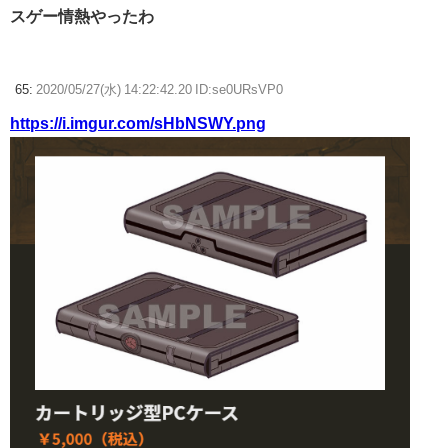
スゲー情熱やったわ
65:
2020/05/27(水) 14:22:42.20 ID:se0URsVP0
https://i.imgur.com/sHbNSWY.png