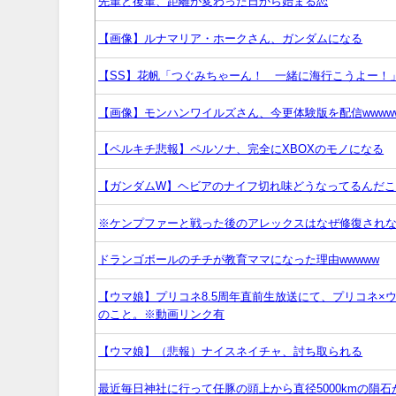
先輩と後輩、距離が変わった日から始まる恋
【画像】ルナマリア・ホークさん、ガンダムになる
【SS】花帆「つぐみちゃーん！ 一緒に海行こうよー！
【画像】モンハンワイルズさん、今更体験版を配信wwww
【ペルキチ悲報】ペルソナ、完全にXBOXのモノになる
【ガンダムW】ヘビアのナイフ切れ味どうなってるんだ
※ケンプファーと戦った後のアレックスはなぜ修復され
ドランゴボールのチチが教育ママになった理由wwwww
【ウマ娘】プリコネ8.5周年直前生放送にて、プリコネ
のこと。※動画リンク有
【ウマ娘】（悲報）ナイスネイチャ、討ち取られる
最近毎日神社に行って任豚の頭上から直径5000kmの隕