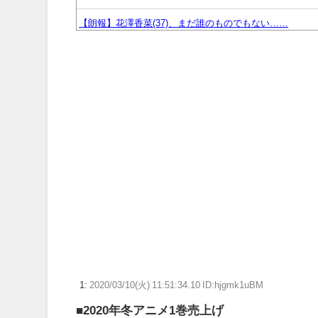
【朗報】花澤香菜(37)、まだ誰のものでもない……
『黄泉のツガイ』18話感想 怖い方が来ちゃった…
【ウマ娘】コミケで配布予定だった非公式グッズ「オグリ
ることに…
【日常に潜む恐怖】部屋の壁紙をめくると・・・。
『ソニーが嫌い』←まあわかる『ソニー信者が嫌い』←
ロキソニン「どんな痛みも治しちゃいますw」←現代のエ
【ウマ娘】ディザイアの謎ポーズ、完全にアレと一致ｗ
【競馬】G1・2勝 アスコリピチェーノが引退 繁殖入り
Powered by livedoor 相互RSS
1:
2020/03/10(火) 11:51:34.10 ID:hjgmk1uBM
■2020年冬アニメ1巻売上げ