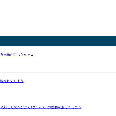
かる画像がこちらｗｗｗ
論破されてしまう
を依頼したのか分からないレベルの絵師を雇ってしまう