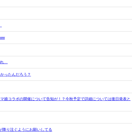
」
ww
これ…
なかったんだろう？
×ウマ娘コラボの開催について告知が！？今秋予定で詳細については後日発表と
石が降り注ぐようにお願いしてる