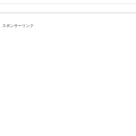
スポンサーリンク
キャップタマモクロスアクリル定規」意外(?)な落とし穴により配布を撤回す
まあわかる『任天堂信者が嫌い』←まあわかる
リクサーやろ…
ｗｗ
へ