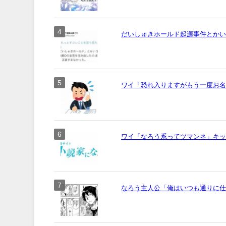
だいしゅきホールド起源事件とか
ワイ「恐れ入りますがもう一度お名前
ワイ「なろう系ってツマンネ」キ
なろう主人公「俺はいつも通りに