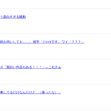
いう面白すぎる騒動
お伺いしても……」 相手「ﾝﾆｬｧﾀです」 ワイ「？？？」
ッズ「面白い作品もある！！！」←これさぁ
仕事してるだけなんだけど…（参ったな）」