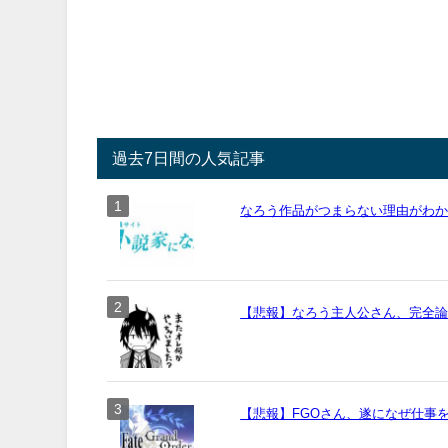
過去7日間の人気記事
なろう作品がつまらない理由がわ
【悲報】なろう主人公さん、完全
【悲報】FGOさん、遂になぜ仕事