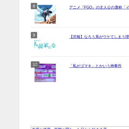
アニメ『FGO』の主人公の蔑称「
【悲報】なろう系がウケてしまう
「私がゴマキ」とかいう神事件