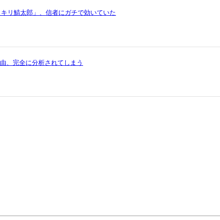
イキリ鯖太郎」、信者にガチで効いていた
理由、完全に分析されてしまう