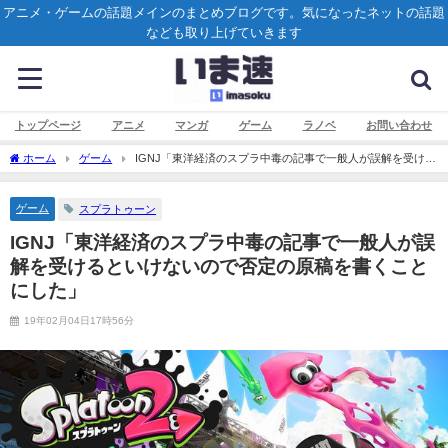
アニメ・ゲームの話題メインのまとめブログです。気になったネットの話題
なども取り上げていきます
トップページ
アニメ
マンガ
ゲーム
ラノベ
お問い合わせ
ホーム
ゲーム
IGNJ「東洋経済のスプラ中毒の記事で一般人が誤解を受ける
といけないので否定の原稿を書くことにした」
ゲーム
スプラトゥーン
IGNJ「東洋経済のスプラ中毒の記事で一般人が誤
解を受けるといけないので否定の原稿を書くこと
にした」
19年02月04日17時56分