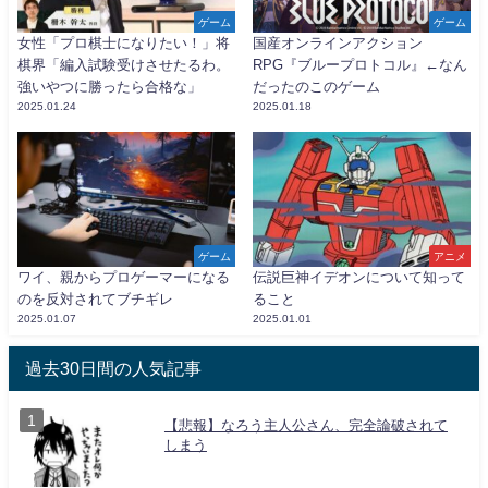
ゲーム
ゲーム
女性「プロ棋士になりたい！」将
国産オンラインアクション
棋界「編入試験受けさせたるわ。
RPG『ブループロトコル』←なん
強いやつに勝ったら合格な」
だったのこのゲーム
2025.01.24
2025.01.18
ゲーム
アニメ
ワイ、親からプロゲーマーになる
伝説巨神イデオンについて知って
のを反対されてブチギレ
ること
2025.01.07
2025.01.01
過去30日間の人気記事
【悲報】なろう主人公さん、完全論破されて
しまう