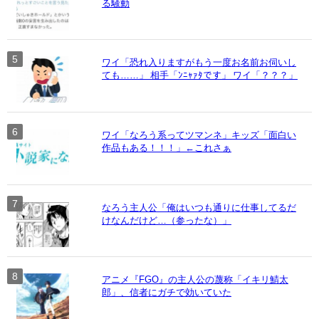
る騒動
ワイ「恐れ入りますがもう一度お名前お伺いし
ても……」 相手「ﾝﾆｬｧﾀです」 ワイ「？？？」
ワイ「なろう系ってツマンネ」キッズ「面白い
作品もある！！！」←これさぁ
なろう主人公「俺はいつも通りに仕事してるだ
けなんだけど…（参ったな）」
アニメ『FGO』の主人公の蔑称「イキリ鯖太
郎」、信者にガチで効いていた