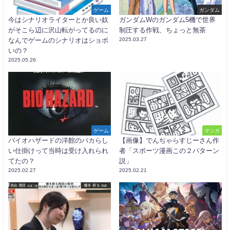
ゲーム
ガンダム
今はシナリオライターとか良い奴
ガンダムWのガンダム5機で世界
がそこら辺に沢山転がってるのに
制圧する作戦、ちょっと無茶
なんでゲームのシナリオはショボ
2025.03.27
いの？
2025.05.26
ゲーム
マンガ
バイオハザードの洋館のバカらし
【画像】でんぢゃらすじーさん作
い仕掛けって当時は受け入れられ
者「スポーツ漫画この２パターン
てたの？
説」
2025.02.27
2025.02.21