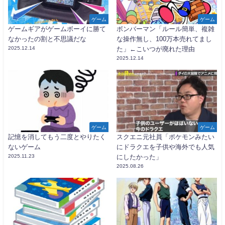
ゲーム
ゲーム
ゲームギアがゲームボーイに勝て
ボンバーマン「ルール簡単、複雑
なかったの割と不思議だな
な操作無し、100万本売れてまし
2025.12.14
た」←こいつが廃れた理由
2025.12.14
ゲーム
ゲーム
記憶を消してもう二度とやりたく
スクエニ元社員「ポケモンみたい
ないゲーム
にドラクエを子供や海外でも人気
2025.11.23
にしたかった」
2025.08.26