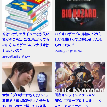
今はシナリオライターとか良い
バイオハザードの洋館のバカら
奴がそこら辺に沢山転がってる
しい仕掛けって当時は受け入れ
のになんでゲームのシナリオは
られてたの？
ショボいの？
25年02月27日23時53分
25年05月26日14時40分
女性「プロ棋士になりたい！」
国産オンラインアクション
将棋界「編入試験受けさせたる
RPG『ブループロトコル』←な
わ。強いやつに勝ったら合格
んだったのこのゲーム