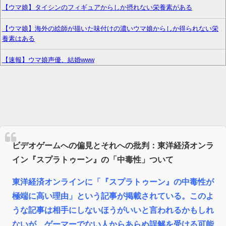
【ウマ娘】タイシンのフィギュアからしか摂れない栄養素がある
【ウマ娘】海外の絵師が描いた味付けの濃いウマ娘からしか得られない栄
養素はある
【速報】ウマ娘声優、結婚www
【悲報】インターネットプロバイダーから開示請求が届いた…
【花騎士】叡智な顔つきで魔性さを持つアルテミシアへの反応！！！
予定日10日過ぎて帝王切開したら、病院のおばちゃんに『楽でいいわねー
切るだけで済んで』と言われ、野良妊婦認定までされた話
ビデオゲームへの偏見とそれへの批判：東洋経済オンラ
今期アニメもう中盤に差し掛かってるけど
イン『スプラトゥーン』の「中毒性」ついて
【朗報】Switch2、ゲームキューブを抜く。発売約1年で2368万台突破
東洋経済オンラインに「『スプラトゥーン』の中毒性が
極端に高い理由」という記事が掲載されている。このよ
【艦これ】競泳水着いんのかよ
うな記事は相手にしないほうがいいと言われるかもしれ
【ウマ娘】ディザイアの謎ポーズ、完全にアレと一致ｗｗｗ
ないが、ゲーマーでない人からあらぬ誤解を受ける可能