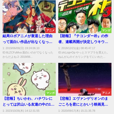
アニメ
マンガ
結局ロボアニメが衰退した理由
【朗報】『テコンダー朴』の作
って面白い作品が出なくなった
者、連載再開が決定しウキウキ
からだよね
でスマブラをプレイする
1: 2019/06/09(日) 19:24:06.10
1: 2018/12/21(金) 08:45:47.17
ID:6LZCFuMva 面白いのがでなくなった
ID:zkLzpj+Op やっとスマブラを買えた。
からだよね 2: 2019/06...
ねんがんのイカリングをてにいれた...
マンガ
アニメ
【悲報】ちいかわ、ハチワレに
【悲報】エヴァンゲリオンのま
とっては沢山いる友達の中の1人
ごころを君にとかいう映画見て
でしかなかった…
吐きそうになる
1: 2023/10/26(木) 14:12:31.55
1: 2020/09/17(木) 15:21:35.78