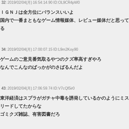
32:
2019/02/04(月) 16:54:14.90 ID:OL9CR4pW0
ＩＧＮＪは全方位にバランスいいよ
国内で一番まともなゲーム情報媒体、レビュー媒体だと思って
る
34:
2019/02/04(月) 17:00:07.15 ID:L9m2Koy90
ゲームのご意見番気取るやつのクズ率高すぎやろ
なんでこんなのばっかがのさばるんだよ
43:
2019/02/04(月) 17:06:59.74 ID:V7cQl5ir0
東洋経済はスプラがガチャ中毒を誘発しているかのようにミス
リードしてたからな
ゴミクズ雑誌、有害図書だろ