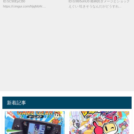
ID:5C90EpCB0
ID:G98/5ohU0 精神的ダメージとショック
https://i.imgur.com/NjqMd4r....
えぐい 吐きそうなんだがどうすれ...
新着記事