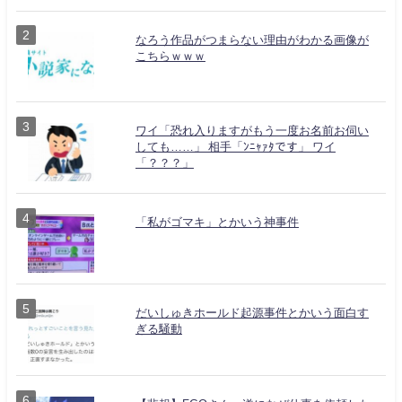
なろう作品がつまらない理由がわかる画像が
こちらｗｗｗ
ワイ「恐れ入りますがもう一度お名前お伺い
しても……」 相手「ﾝﾆｬｧﾀです」 ワイ
「？？？」
「私がゴマキ」とかいう神事件
だいしゅきホールド起源事件とかいう面白す
ぎる騒動