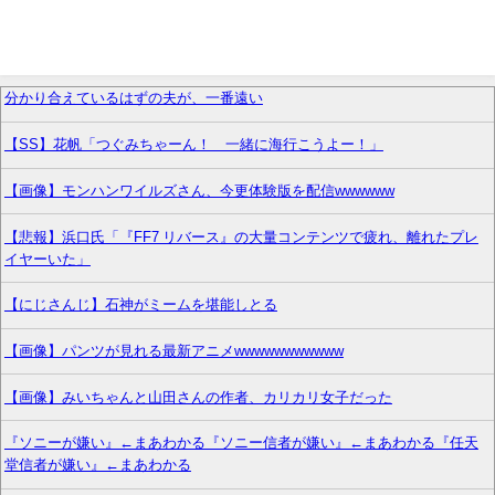
分かり合えているはずの夫が、一番遠い
【SS】花帆「つぐみちゃーん！ 一緒に海行こうよー！」
【画像】モンハンワイルズさん、今更体験版を配信wwwwww
【悲報】浜口氏「『FF7 リバース』の大量コンテンツで疲れ、離れたプレ
イヤーいた」
【にじさんじ】石神がミームを堪能しとる
【画像】パンツが見れる最新アニメwwwwwwwwwww
【画像】みいちゃんと山田さんの作者、カリカリ女子だった
『ソニーが嫌い』←まあわかる『ソニー信者が嫌い』←まあわかる『任天
堂信者が嫌い』←まあわかる