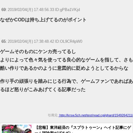
69:
2019/02/04(月) 17:48:56.33 ID:gPBa1VKjd
なぜかCODは持ち上げてるのがポイント
65:
2019/02/04(月) 17:38:48.42 ID:OL9CR4pW0
ゲームそのものにケンカ売ってるし
よりによって色々気を使ってる良心的なゲームを指して、さも
酷い作りであるかのように意図的に貶めようとしてるからな
作り手の頑張りを踏みにじる行為で、ゲームファンであればあ
るほど怒りがこみあげてくる記事だった
引用元:
http://krsw.5ch.net/test/read.cgi/ghard/1549264211/
【悲報】東洋経済の『スプラトゥーン』ヘイト記事にゲ