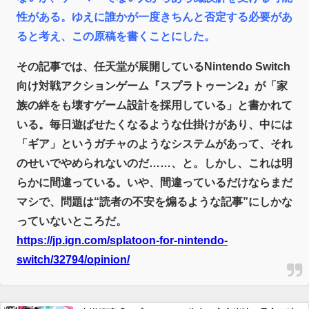
性がある。ゆえに誰かが一度きちんと否定する必要があ
【競馬】G1・2勝 アスコリピチェーノが引退 繁殖入りへ
Powered by livedoor 相互RSS
ると考え、この原稿を書くことにした。
その記事では、任天堂が展開しているNintendo Switch
向け対戦アクションゲーム『スプラトゥーン2』が「家
族の絆をも壊すゲーム設計を採用している」と書かれて
いる。毎日遊ばせたくなるような仕掛けがあり、中には
「ギア」というガチャのようなシステムがあって、それ
のせいでやめられないのだ……、と。しかし、これは明
らかに間違っている。いや、間違っているだけならまだ
マシで、問題は“読者の不安を煽るような記事”にしかな
っていないところだ。
https://jp.ign.com/splatoon-for-nintendo-
switch/32794/opinion/