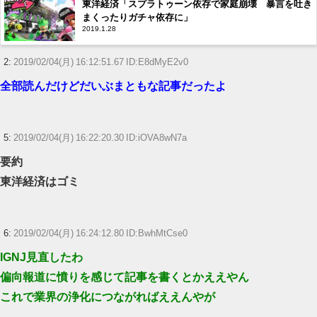
東洋経済「スプラトゥーン依存で家庭崩壊 暴言を吐き
まくったりガチャ依存に」
2019.1.28
2:
2019/02/04(月) 16:12:51.67 ID:E8dMyE2v0
全部読んだけどだいぶまともな記事だったよ
5:
2019/02/04(月) 16:22:20.30 ID:iOVA8wN7a
要約
東洋経済はゴミ
6:
2019/02/04(月) 16:24:12.80 ID:BwhMtCse0
IGNJ見直したわ
偏向報道に憤りを感じて記事を書くとかええやん
これで業界の浄化につながればええんやが