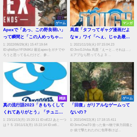
ゲーム
マンガ
Apexで「あっ、この野良弱い」
馬鹿「タフってギャグ漫画だよ
って瞬間と「この人めっちゃう
なｗ」ワイ「へぇ、じゃあ最新
まいぞ！」って瞬間教えてく
強さランキングTOP5言って
1: 2022/06/29(水) 15:47:19.64
1: 2021/11/16(火) 07:15:04.23
ID:qNd5ycYF0NIKU 最近apexをガチでや
ID:3vcGJ/vba 馬鹿「えーと…それは…」
れ！
み？」
ろうと思ってるんだけど、参...
エアプなら黙ってろよ 3: ...
雑談
ゲーム
真の流行語2023「きもちくして
「回復」がリアルなゲームって
くれてありがとう」「チュニド
ないの？
ラ」
1: 23/11/13(月) 15:20:11 ID:oE2J あと一つ
1: 2021/04/22(木) 17:18:15.411
は？ 5: 23/11/13(月) 15:22:14 ID:ot8...
ID:3rnvOnaT0 拾った食べ物で体力回復と
か 銃で撃たれたのに包帯巻けば...