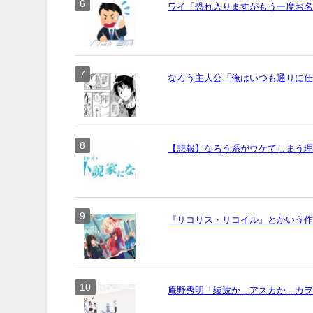
ワイ「恐れ入りますがもう一度お名前
なろう主人公「俺はいつも通りに
【悲報】なろう系がウケてしまう
『リコリス・リコイル』とかいう作画
庵野秀明「綾波か…アスカか…カ