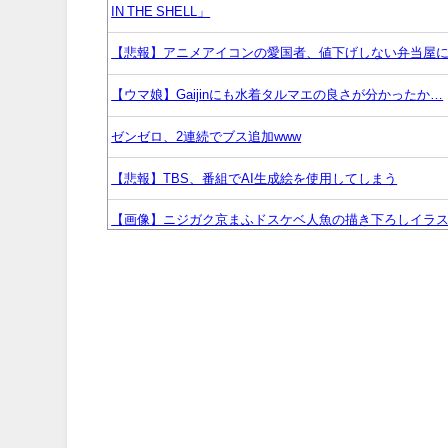
IN THE SHELL」
【悲報】アニメアイコンの愛国者、値下げしない弁当屋
【ウマ娘】Gaijinにも水着タルマエの良さが分かったか…
ゼンゼロ、2連続でブス追加www
【悲報】TBS、番組でAI生成絵を使用してしまう
【画像】ニジガク京まふドスケベ人魚の描き下ろしイラ
鍵失くした男「45分だけ部屋に入れろ！何もしないから
えないな！」完全に不審者で草ｗｗｗ
カードゲーマーってなんであんな臭いの？
【艦これ】E5ヌルイとかいう風説には騙されないぞ ス
Switch2版FF14、ロード時間が高速になる最適化をわ