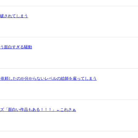
論破されてしまう
いう面白すぎる騒動
を依頼したのか分からないレベルの絵師を雇ってしまう
ッズ「面白い作品もある！！！」←これさぁ