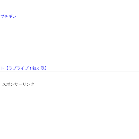
にブチギレ
スト【ラブライブ！虹ヶ咲】
！」→女子大生「無理です（警察呼びます）」→男「熱中症になれってか！使
スポンサーリンク
キャンプくらいヌルイのなら考える
ずか3日で実施→ユーザーたち「対応が早すぎる」