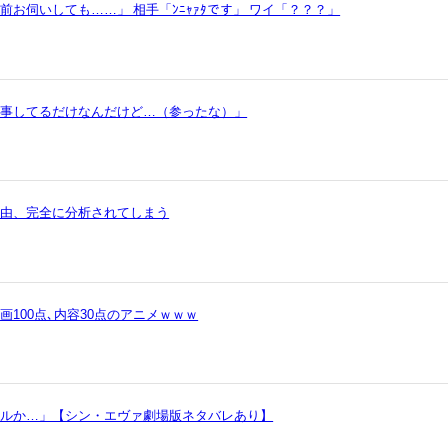
お伺いしても……」 相手「ﾝﾆｬｧﾀです」 ワイ「？？？」
仕事してるだけなんだけど…（参ったな）」
理由、完全に分析されてしまう
100点､内容30点のアニメｗｗｗ
ヲルか…」【シン・エヴァ劇場版ネタバレあり】