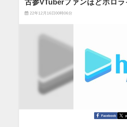
古参VTuberファンほどホ
22年12月16日00時06分
Facebook
p