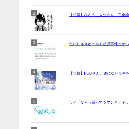
【悲報】なろう主人公さん、完全
だいしゅきホールド起源事件とか
【悲報】FGOさん、遂になぜ仕事
ワイ「なろう系ってツマンネ」キ