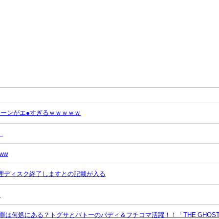
ーンがエ●すぎるｗｗｗｗｗ
」
ww
物理ディスク終了しますとの記載が入る
す
罪は何処にある？トグサとバトーのバディ＆フチコマ活躍！！「THE GHOS