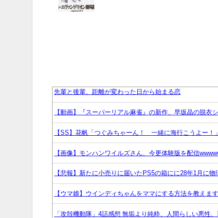
先輩と後輩、距離が変わった日から始まる恋
【動画】『スーパーリアル麻雀』の新作、早坂晶の脱衣シ
【SS】花帆「つぐみちゃーん！ 一緒に海行こうよー！
【画像】モンハンワイルズさん、今更体験版を配信wwww
【悲報】新たに小売りに届いたPS5の箱にに28年1月に
【ウマ娘】ウインディちゃんをママにする方法を教えま
「攻殻機動隊」4話感想 無垢より純粋、人間らしい悪性、