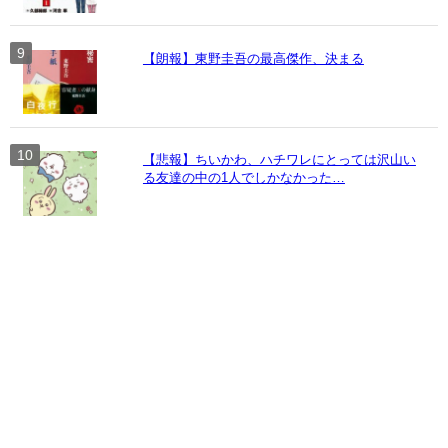
【朗報】東野圭吾の最高傑作、決まる
【悲報】ちいかわ、ハチワレにとっては沢山い
る友達の中の1人でしかなかった…