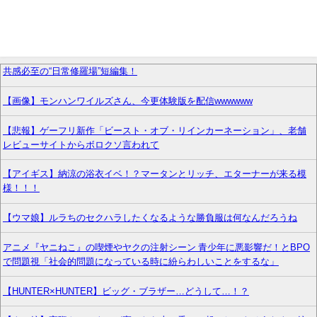
共感必至の“日常修羅場”短編集！
【画像】モンハンワイルズさん、今更体験版を配信wwwwww
【悲報】ゲーフリ新作「ビースト・オブ・リインカーネーション」、老舗
レビューサイトからボロクソ言われて
【アイギス】納涼の浴衣イベ！？マータンとリッチ、エターナーが来る模
様！！！
【ウマ娘】ルラちのセクハラしたくなるような勝負服は何なんだろうね
アニメ『ヤニねこ』の喫煙やヤクの注射シーン 青少年に悪影響だ！とBPO
で問題視「社会的問題になっている時に紛らわしいことをするな」
【HUNTER×HUNTER】ビッグ・ブラザー…どうして…！？