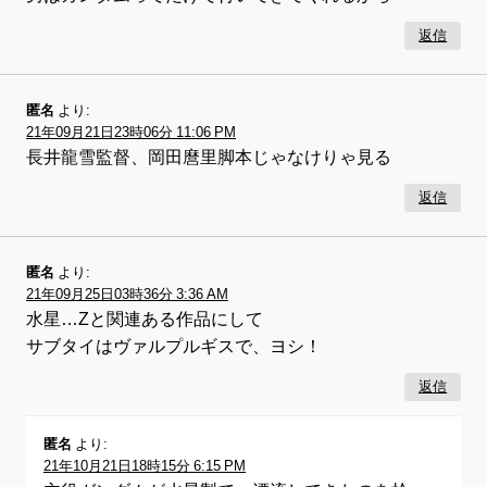
返信
匿名
より:
21年09月21日23時06分 11:06 PM
長井龍雪監督、岡田麿里脚本じゃなけりゃ見る
返信
匿名
より:
21年09月25日03時36分 3:36 AM
水星…Zと関連ある作品にして
サブタイはヴァルプルギスで、ヨシ！
返信
匿名
より:
21年10月21日18時15分 6:15 PM