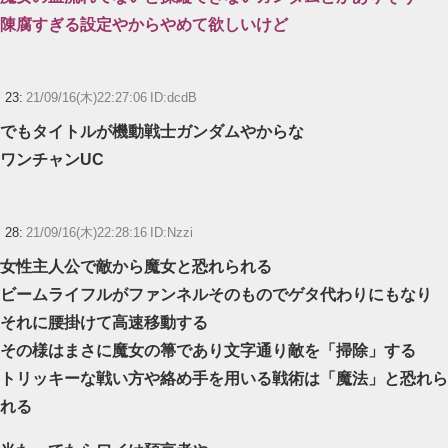
陳腐すぎる設定やからやめて欲しいけど
23:
21/09/16(木)22:27:06 ID:dcdB
でもタイトルが機動戦士ガンダムやからな
ワンチャンUC
28:
21/09/16(木)22:28:16 ID:Nzzi
女性主人公で敵から魔女と恐れられる
ビームライフルがファンネルそのものでゲタ代わりにもなり
それに腰掛けて高速移動する
その様はまさに魔女の箒であり文字通り敵を「掃除」する
トリッキーな戦い方や絡め手を用いる戦術は「魔法」と恐れら
れる