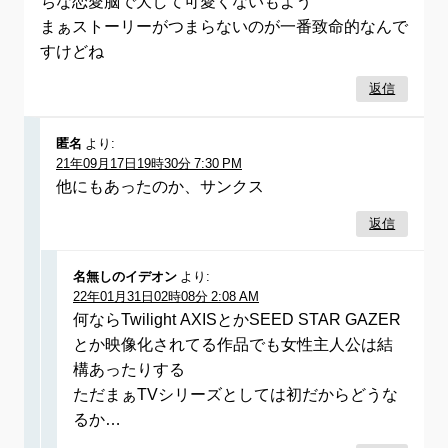
ちな恋愛脳で大して可愛くないもよう
まぁストーリーがつまらないのが一番致命的なんで
すけどね
返信
匿名
より:
21年09月17日19時30分 7:30 PM
他にもあったのか、サンクス
返信
名無しのイデオン
より:
22年01月31日02時08分 2:08 AM
何ならTwilight AXISとかSEED STAR GAZER
とか映像化されてる作品でも女性主人公は結
構あったりする
ただまぁTVシリーズとしては初だからどうな
るか…