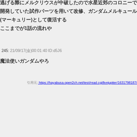
逃げる際にメルクリウスが中破したので水星近郊のコロニーで
開発していた試作パーツを用いて改修、ガンダムメルキュール
(マーキュリー)として復活する
ここまでが1話の流れや
245:
21/09/17(金)00:01:40 ID:d5J6
魔法使いガンダムやろ
引用元:
https://hayabusa.open2ch.net/test/read.cgi/livejupiter/1631798187/