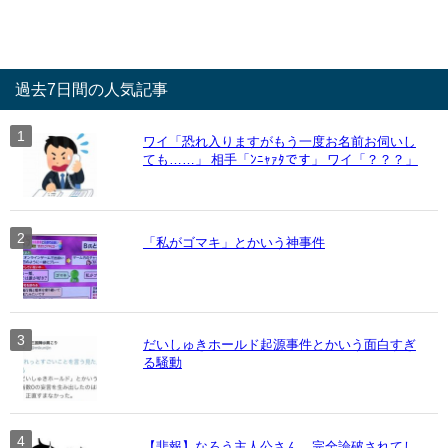
過去7日間の人気記事
ワイ「恐れ入りますがもう一度お名前お伺いし
ても……」 相手「ﾝﾆｬｧﾀです」 ワイ「？？？」
「私がゴマキ」とかいう神事件
だいしゅきホールド起源事件とかいう面白すぎ
る騒動
【悲報】なろう主人公さん、完全論破されてし