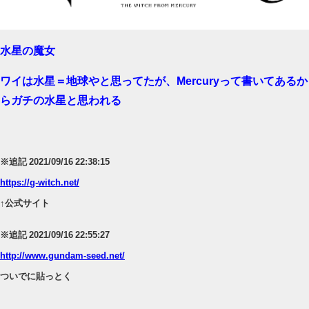
【ウマ娘】ディザイアの謎ポーズ、完全にアレと一致ｗｗｗ
水星の魔女
【競馬】G1・2勝 アスコリピチェーノが引退 繁殖入りへ
Powered by livedoor 相互RSS
ワイは水星＝地球やと思ってたが、Mercuryって書いてあるか
らガチの水星と思われる
※追記 2021/09/16 22:38:15
https://g-witch.net/
↑公式サイト
※追記 2021/09/16 22:55:27
http://www.gundam-seed.net/
ついでに貼っとく