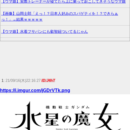
【ウマ娘】実際トレーナーが寝てたら上に乗って起こしてきそうなウマ娘
【画像】山岡士郎「えっ！？日本人好みのスパゲティを！？できらぁ
っ！」→結果ｗｗｗｗｗ
【ウマ娘】水着フサパンにも叡智紐ついてるじゃん
無職転生のアニメ日常回しか無くてストーリー進まなくね
【ラブライブ！】ラブライブシリーズカスタムグッズ決定
【悲報】ピカチュウが大量に半額
【原神】星拡散PTはどんなキャラになりそう？
1:
21/09/16(木)22:16:27
ID:J4hT
https://i.imgur.com/jGDrVTk.png
【ポケモンGO】リモート交換って 大半が交換レート合わせない奴多くね？
【ウマ娘】ドイツと苫小牧どちらに住めばいいんだこれは…
【FF14】フォークタワー魔の塔で入手できるマウント「ダックポータ
ー」、Nでも入手できるため価格が下落中。「今は2000万くらいだけどその
うち1000万くらいになりそう」