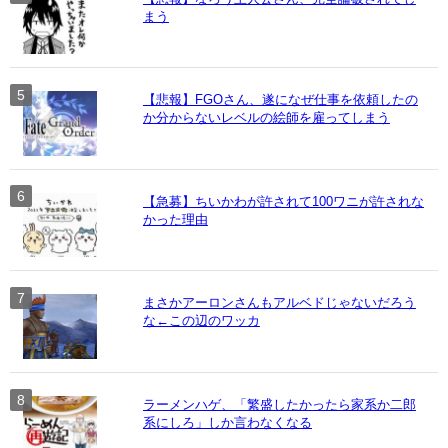
まう
【悲報】FGOさん、遂になぜ仕事を依頼したの
か分からないレベルの絵師を雇ってしまう
【急募】ちいかわが許されて100ワニが許されな
かった理由
まさかアーロンさんもアルベドじゃないだろう
な←この辺のワッカ
ラーメンハゲ、「繁盛したかったら家系か二郎
系にしろ」しか言わなくなる