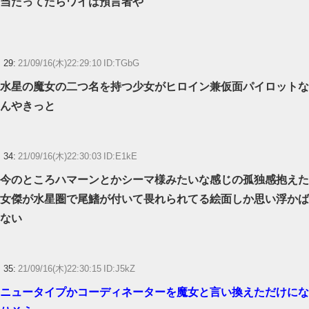
当たってたらワイは預言者や
29:
21/09/16(木)22:29:10 ID:TGbG
水星の魔女の二つ名を持つ少女がヒロイン兼仮面パイロットな
んやきっと
34:
21/09/16(木)22:30:03 ID:E1kE
今のところハマーンとかシーマ様みたいな感じの孤独感抱えた
女傑が水星圏で尾鰭が付いて畏れられてる絵面しか思い浮かば
ない
35:
21/09/16(木)22:30:15 ID:J5kZ
ニュータイプかコーディネーターを魔女と言い換えただけにな