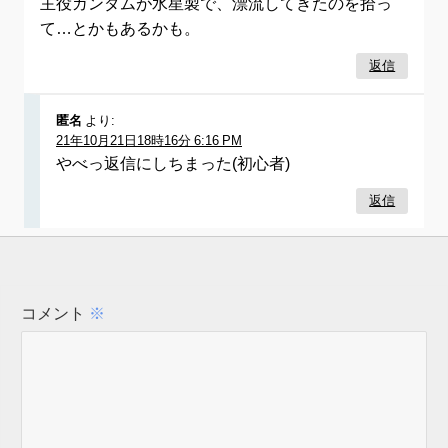
主役ガンダムが水星製で、漂流してきたのを拾っ
て…とかもあるかも。
返信
匿名
より:
21年10月21日18時16分 6:16 PM
やべっ返信にしちまった(初心者)
返信
コメント
※