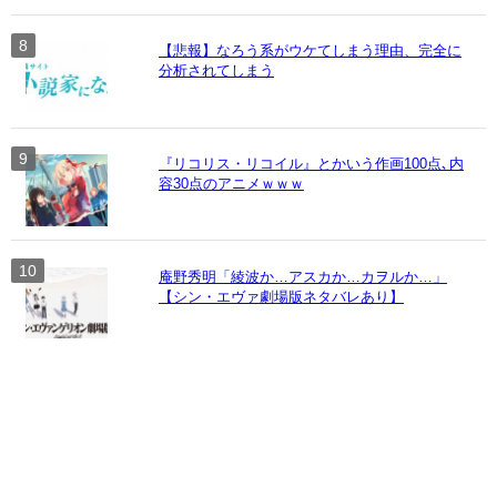
【悲報】なろう系がウケてしまう理由、完全に
分析されてしまう
『リコリス・リコイル』とかいう作画100点､内
容30点のアニメｗｗｗ
庵野秀明「綾波か…アスカか…カヲルか…」
【シン・エヴァ劇場版ネタバレあり】