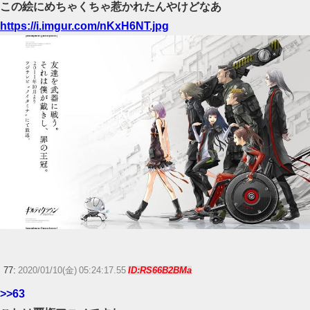
この絵にめちゃくちゃ惹かれたんやけどなあ
https://i.imgur.com/nKxH6NT.jpg
77:
2020/01/10(金) 05:24:17.55
ID:RS66B2BMa
>>63