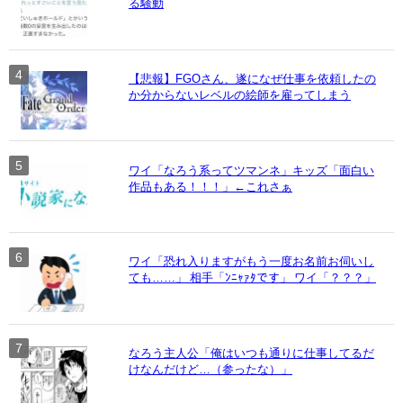
る騒動
【悲報】FGOさん、遂になぜ仕事を依頼したの
か分からないレベルの絵師を雇ってしまう
ワイ「なろう系ってツマンネ」キッズ「面白い
作品もある！！！」←これさぁ
ワイ「恐れ入りますがもう一度お名前お伺いし
ても……」 相手「ﾝﾆｬｧﾀです」 ワイ「？？？」
なろう主人公「俺はいつも通りに仕事してるだ
けなんだけど…（参ったな）」