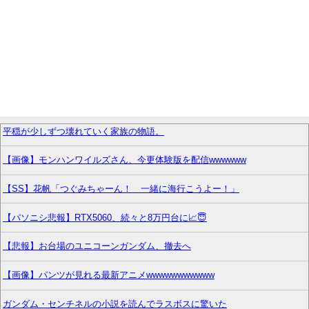
平穏が少しずつ壊れていく家族の物語。
【画像】モンハンワイルズさん、今更体験版を配信wwwwww
【SS】花帆「つぐみちゃーん！ 一緒に海行こうよー！」
【パソニシ悲報】RTX5060、続々と8万円台に📈😇
【悲報】お台場のユニコーンガンダム、撤去へ
【画像】パンツが見れる最新アニメwwwwwwwwwww
ガンダム・センチネルの小説を読んでラスボスに驚いた