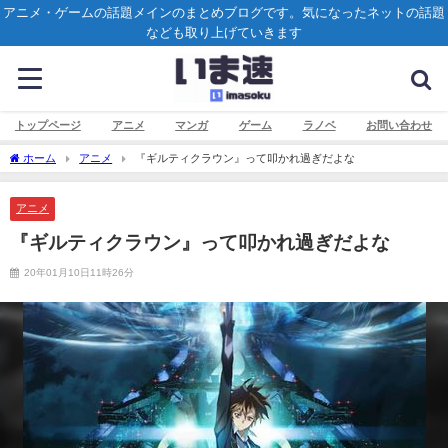
アニメ・ゲームの話題メインのまとめブログです。気になったネットの話題
なども取り上げていきます
トップページ
アニメ
マンガ
ゲーム
ラノベ
お問い合わせ
ホーム
アニメ
『ギルティクラウン』って叩かれ過ぎだよな
アニメ
『ギルティクラウン』って叩かれ過ぎだよな
20年01月10日11時26分