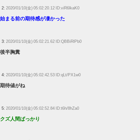
？？？「ゲーム実況なんて誰でもできる」わい「ほーん」
2:
2020/01/10(金) 05:02:20.12 ID:viR6lkaK0
【ウマ娘】ディザイアの謎ポーズ、完全にアレと一致ｗｗｗ
始まる前の期待感が凄かった
【競馬】G1・2勝 アスコリピチェーノが引退 繁殖入りへ
Powered by livedoor 相互RSS
3:
2020/01/10(金) 05:02:21.62 ID:QBBiRlPb0
後半胸糞
4:
2020/01/10(金) 05:02:42.53 ID:qLt/PX1w0
期待値がね
5:
2020/01/10(金) 05:02:52.84 ID:t6h/8hZa0
クズ人間ばっかり