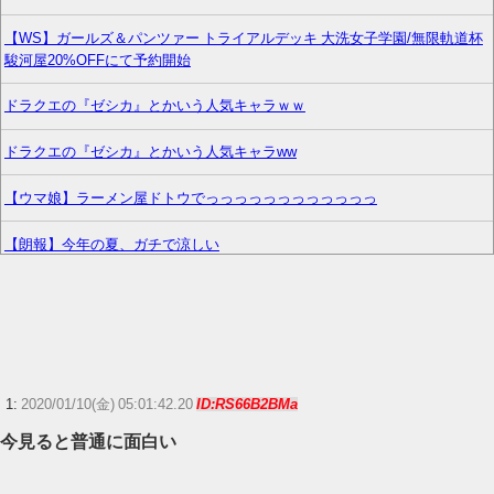
【WS】ガールズ＆パンツァー トライアルデッキ 大洗女子学園/無限軌道杯
駿河屋20%OFFにて予約開始
ドラクエの『ゼシカ』とかいう人気キャラｗｗ
ドラクエの『ゼシカ』とかいう人気キャラww
【ウマ娘】ラーメン屋ドトウでっっっっっっっっっっっっ
【朗報】今年の夏、ガチで涼しい
ニンテンドーダイレクトってやる意味あるの？
【朗報】声優の永瀬アンナさん、公式に次世代のエースとして認められる
リリカルなのはStrikerSのスバルwww
1:
2020/01/10(金) 05:01:42.20
ID:RS66B2BMa
『ゼノブレイド ディフィニティブエディション Nintendo Switch 2 Edition』
今見ると普通に面白い
3,713 本