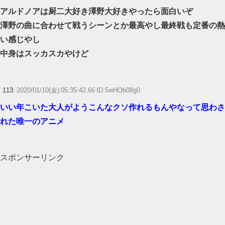
アルドノアは厨二大好き澤野大好きやったら面白いぞ
澤野の曲に合わせて戦うシーンとか最高やし最終戦も定番の熱
い感じやし
中身はスッカスカやけど
113:
2020/01/10(金) 05:35:42.66 ID:5wHOb08g0
いい年こいた大人がようこんなクソ作れるもんやなって思わさ
れた唯一のアニメ
スポンサーリンク