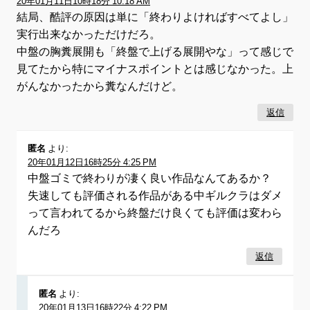
20年01月11日10時18分 10:18 AM
結局、酷評の原因は単に「終わりよければすべてよし」
実行出来なかっただけだろ。
中盤の胸糞展開も「終盤で上げる展開やな」って感じで
見てたから特にマイナスポイントとは感じなかった。上
がんなかったから糞なんだけど。
返信
匿名
より:
20年01月12日16時25分 4:25 PM
中盤ゴミで終わりが凄く良い作品なんてあるか？
失速しても評価される作品がある中ギルクラはダメ
って言われてるから終盤だけ良くても評価は変わら
んだろ
返信
匿名
より:
20年01月13日16時22分 4:22 PM