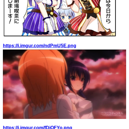
https://i.imgur.com/ndPmU5E.png
https://i.imgur.com/fDiOFYo.png