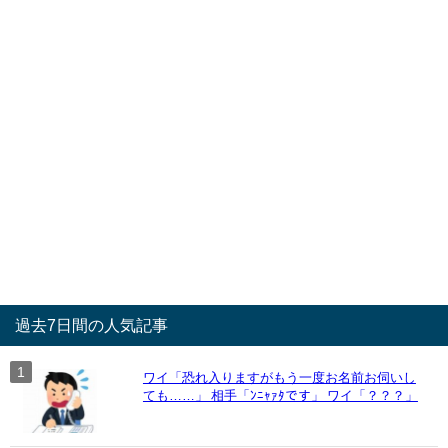
過去7日間の人気記事
ワイ「恐れ入りますがもう一度お名前お伺いし
ても……」 相手「ﾝﾆｬｧﾀです」 ワイ「？？？」