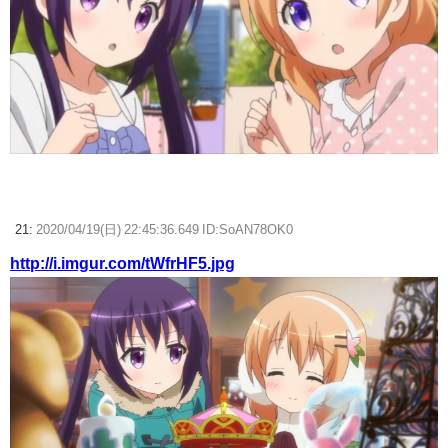
21:
2020/04/19(日) 22:45:36.649 ID:SoAN78OK0
http://i.imgur.com/tWfrHF5.jpg