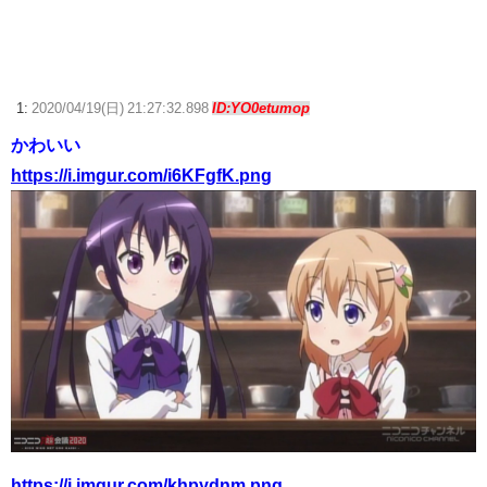
【ウマ娘】ドイツと苫小牧どちらに住めばいいんだこれは…
【悲報】ワイ「イケボなんかなぁ…(録音)」 スマホ『イケボなんかな
ぁ…(ゲロボ)』←これｗｗｗ
1:
2020/04/19(日) 21:27:32.898
ID:YO0etumop
【艦これ】みぃむちゃんｶﾜｲｲﾈｴ・・・
かわいい
【ウマ娘】ディザイアの謎ポーズ、完全にアレと一致ｗｗｗ
https://i.imgur.com/i6KFgfK.png
【競馬】G1・2勝 アスコリピチェーノが引退 繁殖入りへ
Powered by livedoor 相互RSS
https://i.imgur.com/khpydnm.png