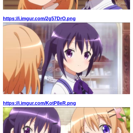
https://i.imgur.com/2g57DrO.png
https://i.imgur.com/KotP8eR.png