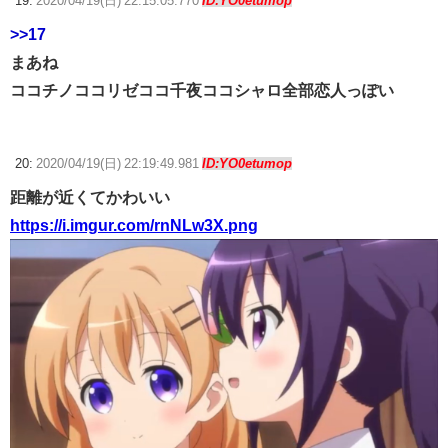
19:
2020/04/19(日) 22:15:05.770
ID:YO0etumop
>>17
まあね
ココチノココリゼココ千夜ココシャロ全部恋人っぽい
20:
2020/04/19(日) 22:19:49.981
ID:YO0etumop
距離が近くてかわいい
https://i.imgur.com/rnNLw3X.png