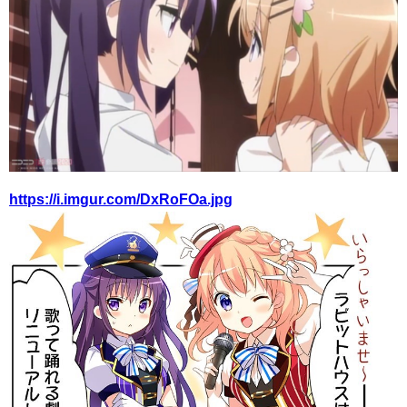
https://i.imgur.com/DxRoFOa.jpg