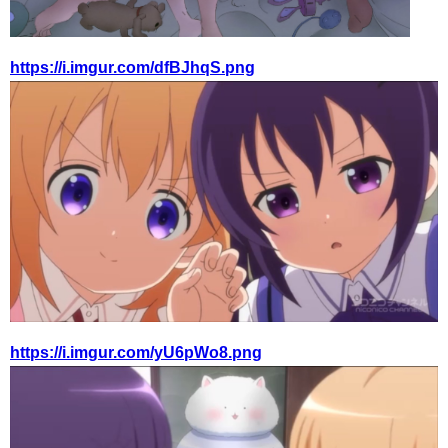
https://i.imgur.com/dfBJhqS.png
https://i.imgur.com/yU6pWo8.png