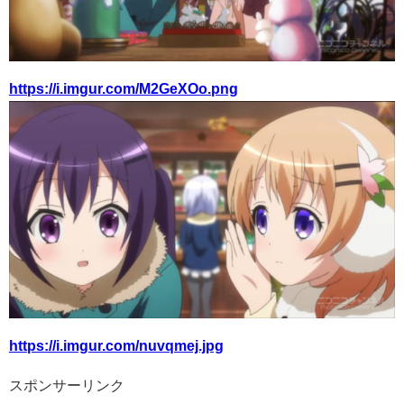
https://i.imgur.com/M2GeXOo.png
https://i.imgur.com/nuvqmej.jpg
スポンサーリンク