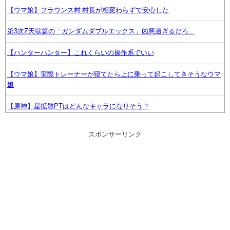
【ウマ娘】フラウンス村 村長が相変わらずで安心した
第3次Z天獄篇の「ガンダムダブルエックス」凶悪過ぎるだろ…
【ハンターハンター】これくらいの操作系でいい
【ウマ娘】実際トレーナーが寝てたら上に乗って起こしてきそうなウマ
娘
【原神】星拡散PTはどんなキャラになりそう？
【ウマ娘】ルラちのセクハラしたくなるような勝負服は何なんだろうね
スポンサーリンク
【ポケモンGO】リモート交換って 大半が交換レート合わせない奴多く
ね？
ポケモンがパルワールドよりショボいとか言う奴いるけど、ポケモンが
何匹いるか分かってる？
【悲報】まどマギ映画、来月公開なのに話題にならないwww