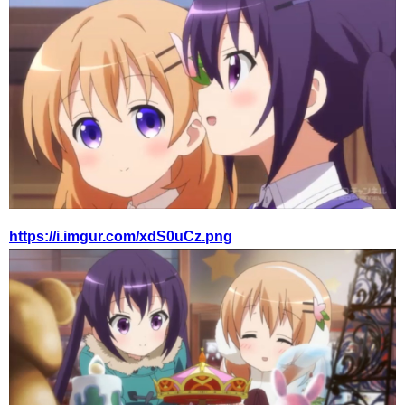
https://i.imgur.com/xdS0uCz.png