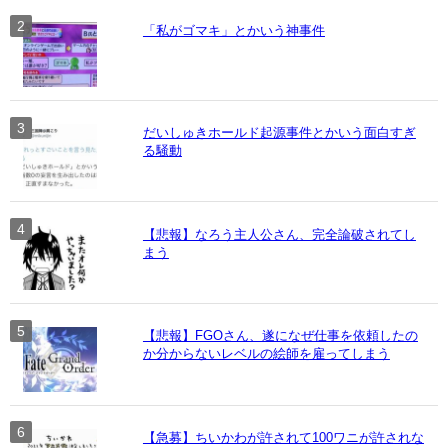
「私がゴマキ」とかいう神事件
だいしゅきホールド起源事件とかいう面白すぎ
る騒動
【悲報】なろう主人公さん、完全論破されてし
まう
【悲報】FGOさん、遂になぜ仕事を依頼したの
か分からないレベルの絵師を雇ってしまう
【急募】ちいかわが許されて100ワニが許されな