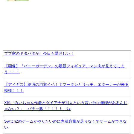
ブブ家のドタバタが、今日も愛おしい！
【画像】『バニーガーデン』の最新フィギュア、マン肉が見えてしま
う・・・
【アイギス】納涼の浴衣イベ！？マータンとリッチ、エターナーが来る
模様！！！
X民「みいちゃん作者とダイアナが別人という言い分は無理があるんじ
ゃない？」 バチャ豚「！！！！」ｼｭ
Switch2のゲームがやりたいのに内蔵容量が足りなくてゲームができな
い