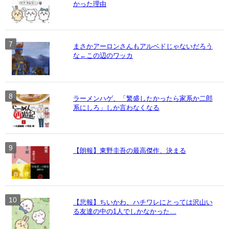
かった理由
まさかアーロンさんもアルベドじゃないだろう
な←この辺のワッカ
ラーメンハゲ、「繁盛したかったら家系か二郎
系にしろ」しか言わなくなる
【朗報】東野圭吾の最高傑作、決まる
【悲報】ちいかわ、ハチワレにとっては沢山い
る友達の中の1人でしかなかった…