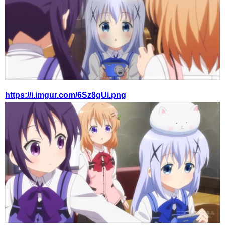
https://i.imgur.com/6Sz8gUi.png