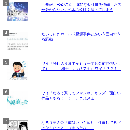
【悲報】FGOさん、遂になぜ仕事を依頼したの
か分からないレベルの絵師を雇ってしまう
だいしゅきホールド起源事件とかいう面白すぎ
る騒動
ワイ「恐れ入りますがもう一度お名前お伺いし
ても……」 相手「ﾝﾆｬｧﾀです」 ワイ「？？？」
ワイ「なろう系ってツマンネ」キッズ「面白い
作品もある！！！」←これさぁ
なろう主人公「俺はいつも通りに仕事してるだ
けなんだけど…（参ったな）」