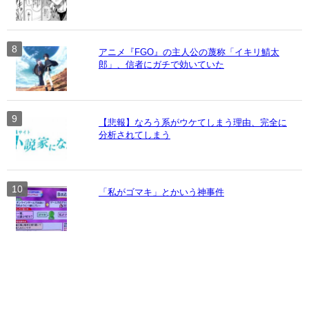
アニメ『FGO』の主人公の蔑称「イキリ鯖太
郎」、信者にガチで効いていた
【悲報】なろう系がウケてしまう理由、完全に
分析されてしまう
「私がゴマキ」とかいう神事件