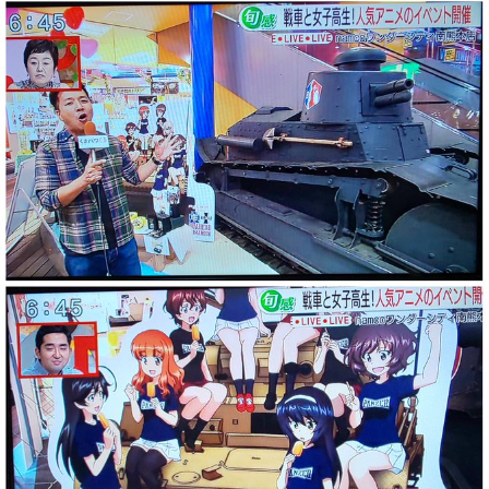
【花騎士】叡智な顔つきで魔性さを持つアルテミシアへの反応！！！
【艦これ】競泳水着いんのかよ
【ウマ娘】ディザイアの謎ポーズ、完全にアレと一致ｗｗｗ
【競馬】G1・2勝 アスコリピチェーノが引退 繁殖入りへ
Powered by livedoor 相互RSS