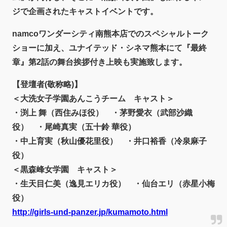
ジで企画されたキャストイベントです。
namcoワンダーシティ南熊本店でのスペシャルトーク
ショーに加え、ユナイテッド・シネマ熊本にて『最終
章』第2話の舞台挨拶付き上映も実施致します。
【登壇者(敬称略)】
＜大洗女子学園あんこうチーム キャスト＞
・渕上 舞（西住みほ役） ・茅野愛衣（武部沙織
役） ・尾崎真実（五十鈴 華役）
・中上育実（秋山優花里役） ・井口裕香（冷泉麻子
役）
＜黒森峰女学園 キャスト＞
・生天目仁美（逸見エリカ役） ・仙台エリ（赤星小梅
役）
http://girls-und-panzer.jp/kumamoto.html