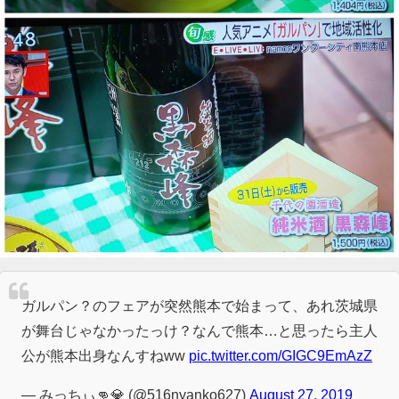
ガルパン？のフェアが突然熊本で始まって、あれ茨城県
が舞台じゃなかったっけ？なんで熊本…と思ったら主人
公が熊本出身なんすねww
pic.twitter.com/GIGC9EmAzZ
— みっちぃ👊💎 (@516nyanko627)
August 27, 2019