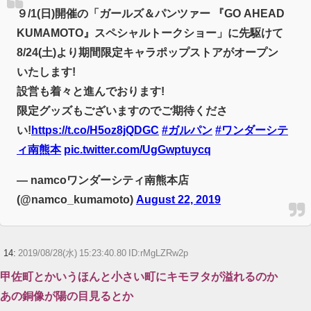
９/1(日)開催の「ガールズ＆パンツァー 『GO AHEAD
KUMAMOTO』スペシャルトークショー」に先駆けて
8/24(土)より期間限定キャラポップストアがオープン
いたします!
設営も着々と進んでおります!
限定グッズもございますのでご期待くださ
い!
https://t.co/H5oz8jQDGC
#ガルパン
#ワンダーシテ
ィ南熊本
pic.twitter.com/UgGwptuycq
— namcoワンダーシティ南熊本店
(@namco_kumamoto)
August 22, 2019
14:
2019/08/28(水) 15:23:40.80 ID:rMgLZRw2p
甲佐町とかいうほんと小さい町にキモヲタが溢れるのか
あの銅像が陽の目見るとか