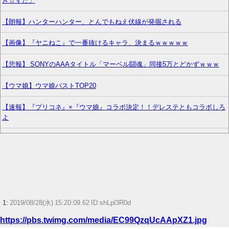
き☆すた」
【朗報】ハンターハンター、とんでもねえ伏線が発掘される
【画像】『ヤニねこ』で一番抜けるキャラ、決まるｗｗｗｗｗ
【悲報】 SONYのAAAタイトル「マーベル闘魂」同接5万とどかずｗｗｗ
【ウマ娘】ウマ娘バストTOP20
【速報】『プリコネ』×『ウマ娘』コラボ決定！！デレステともコラボしろ
よ
【日常に潜む恐怖】部屋の壁紙をめくると・・・。
【FGO】クラス別の冠位選定トップがこれだってな
『ソニーが嫌い』←まあわかる『ソニー信者が嫌い』←まあわかる『任天
堂信者が嫌い』←まあわかる
1:
2019/08/28(水) 15:20:09.62 ID:shLpl3R0d
【朗報】「本当なら主人公が敵陣営にいるべき存在」ってなった作品ｗｗ
https://pbs.twimg.com/media/EC99QzqUcAApXZ1.jpg
ｗ