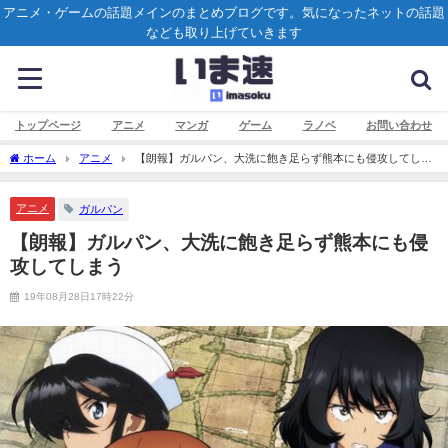
アニメ・ゲームの話題メインのまとめブログです。気になったネットの話題
なども取り上げていきます
トップページ
アニメ
マンガ
ゲーム
ラノベ
お問い合わせ
ホーム
アニメ
【朗報】ガルパン、大洗に飽き足らず熊本にも侵攻してしま
う
アニメ
ガルパン
【朗報】ガルパン、大洗に飽き足らず熊本にも侵
攻してしまう
19年08月28日17時22分