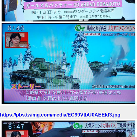
https://pbs.twimg.com/media/EC99VtbU0AEEld3.jpg