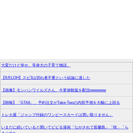
大変だけど幸せ。等身大の子育て物語。
【8月LOH】スピ3は切れ者不要という結論に達した
【画像】モンハンワイルズさん、今更体験版を配信wwwwww
【朗報】「GTA6」、予約注文がTake-Twoの内部予測を大幅に上回る
トレカ屋「ジャンプ付録のワンピースカードは買い取りません」
いまだに続いていると聞いてビビる漫画「ながされて藍蘭島」「咲」「ら