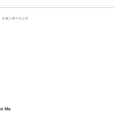
スポンサーリンク
！「タッチ操作が快適、想像以上に便利でこの点はPC版より上」という声も
せなの？」※私の本音
ｗｗ
へ
or Me