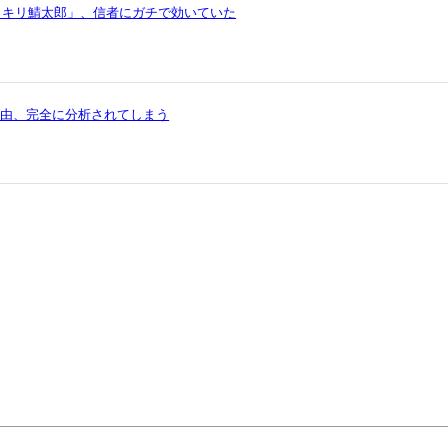
イキリ鯖太郎」、信者にガチで効いていた
理由、完全に分析されてしまう