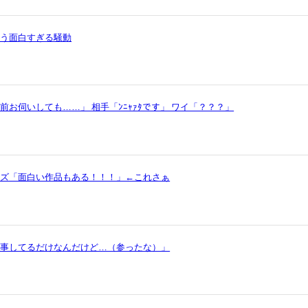
いう面白すぎる騒動
お伺いしても……」 相手「ﾝﾆｬｧﾀです」 ワイ「？？？」
ッズ「面白い作品もある！！！」←これさぁ
仕事してるだけなんだけど…（参ったな）」