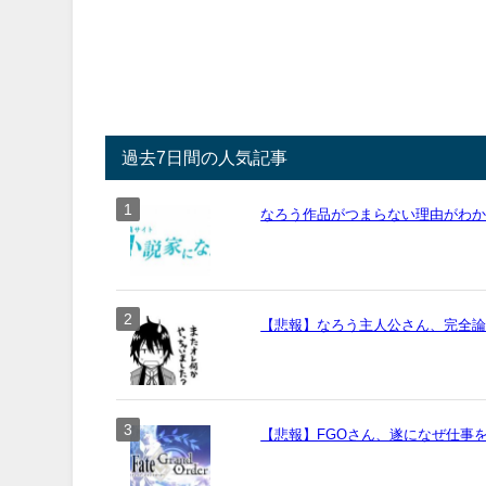
過去7日間の人気記事
なろう作品がつまらない理由がわ
【悲報】なろう主人公さん、完全
【悲報】FGOさん、遂になぜ仕事