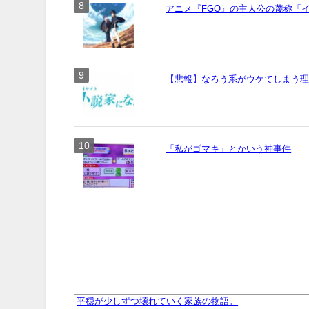
アニメ『FGO』の主人公の蔑称「
【悲報】なろう系がウケてしまう
「私がゴマキ」とかいう神事件
平穏が少しずつ壊れていく家族の物語。