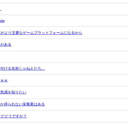
」
ww
PCがより主要なゲームプラットフォームになるから
素がある
に付ける名前じゃねえだろ…
ｗｗｗ
空気感を知りたい
しか得られない栄養素はある
けどどうですか？