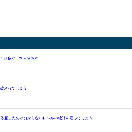
かる画像がこちらｗｗｗ
論破されてしまう
を依頼したのか分からないレベルの絵師を雇ってしまう