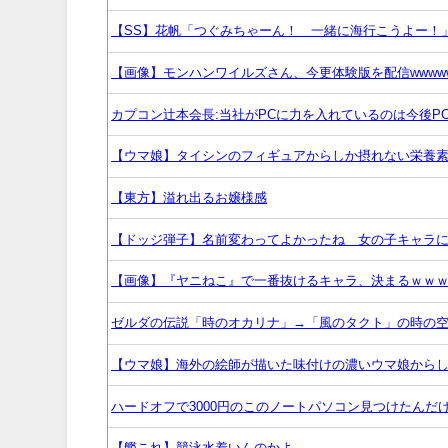
【SS】花帆「つぐみちゃーん！ 一緒に海行こうよー！
【画像】モンハンワイルズさん、今更体験版を配信wwww
カプコン辻本会長:当社がPCに力を入れているのは今後
【ウマ娘】タイシンのフィギュアからしか摂れない栄養
【東方】溢れ出るお嬢様感
【ドッジ弾子】名前変わってよかったね 女の子キャラ
【画像】『ヤニねこ』で一番抜けるキャラ、決まるｗｗ
ゼルダの伝説「時のオカリナ」→「風のタクト」の時の
【ウマ娘】海外の絵師が描いた味付けの濃いウマ娘から
ハードオフで3000円のこのノートパソコン見つけたんだ
【艦これ】競泳水着いんのかよ