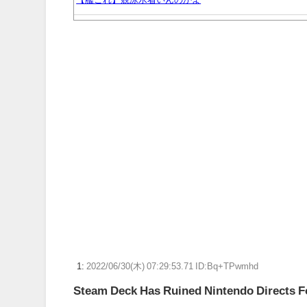
この女性声優3人の中なら誰と付き合いたい？
映画ちいかわ、声優インタビューが公開される
【艦これ】煙幕も使い方次第だよね
【FF14】Switch2版FF14がヒカセンたちに大好評
百田夏菜子との結婚2年堂本剛、印象ガラリな姿に「匂わ
【ウマ娘】ディザイアの謎ポーズ、完全にアレと一致ｗ
【競馬】G1・2勝 アスコリピチェーノが引退 繁殖入り
Powered by livedoor 相互RSS
1:
2022/06/30(木) 07:29:53.71 ID:Bq+TPwmhd
Steam Deck Has Ruined Nintendo Directs F