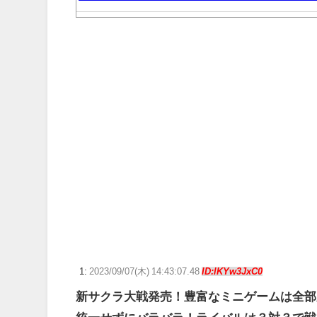
ソフトの入れ替えなんて10秒で済むのにそれを面倒くさ
【幼女戦記】上官の前で思い切り不貞腐れる顔しても許
【ポケモンGO】「色違い000個体」とかい逆にレアな個
【ウマ娘】わたしの全力受け止めて♡ ←「またへんない
【ウマ娘】ネオユニとゼファーは作者がキャラエミュで
【ウマ娘】ディザイアの謎ポーズ、完全にアレと一致ｗ
【競馬】G1・2勝 アスコリピチェーノが引退 繁殖入り
Powered by livedoor 相互RSS
1:
2023/09/07(木) 14:43:07.48
ID:lKYw3JxC0
新サクラ大戦発売！豊富なミニゲームは全部