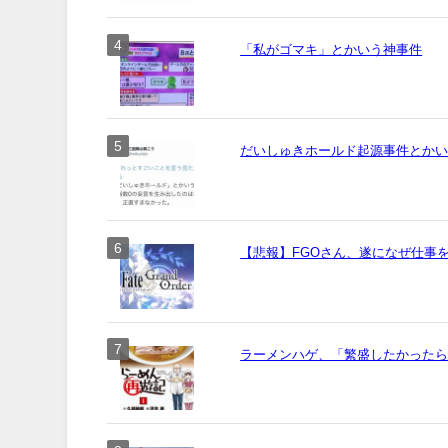
「私がゴマキ」とかいう神事件
だいしゅきホールド起源事件とか
【悲報】FGOさん、遂になぜ仕事
ラーメンハゲ、「繁盛したかった