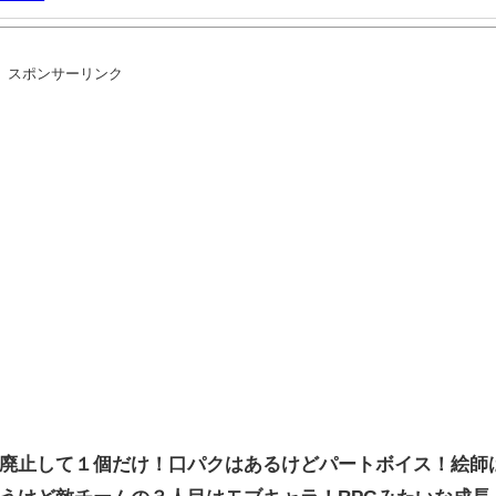
いとかDL版選ぶ理由だわとかなんなんアホなのか
スポンサーリンク
される
体
きものがふえてる…」
きないせいで二次創作少ない
ｗｗ
へ
廃止して１個だけ！口パクはあるけどパートボイス！絵師