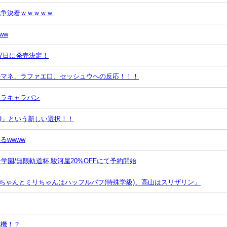
戦争決着ｗｗｗｗｗ
ww
月27日に発売決定！
のマネ、ラファエ口、セッシュウへの反応！！！
レラキャラバン
GO」という新しい選択！！
るwwww
学園/無限軌道杯 駿河屋20%OFFにて予約開始
ちゃんとミリちゃんはハッフルパフ(特殊学級)、高山はスリザリン」
危機！？