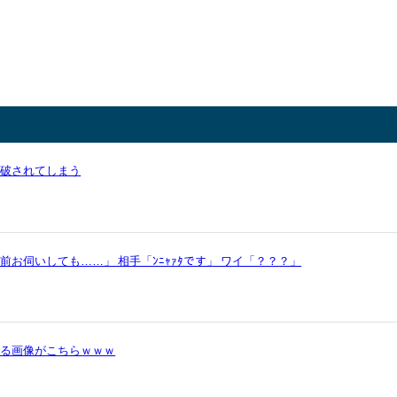
論破されてしまう
お伺いしても……」 相手「ﾝﾆｬｧﾀです」 ワイ「？？？」
かる画像がこちらｗｗｗ