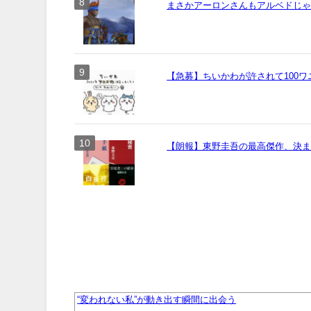
まさかアーロンさんもアルベドじ
【急募】ちいかわが許されて100
【朗報】東野圭吾の最高傑作、決
“変われない私”が動き出す瞬間に出会う