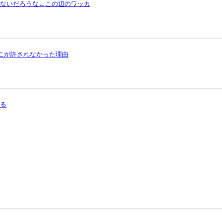
ゃないだろうな←この辺のワッカ
ワニが許されなかった理由
まる