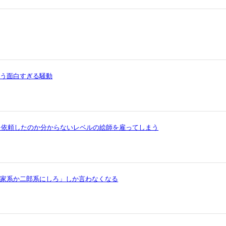
いう面白すぎる騒動
を依頼したのか分からないレベルの絵師を雇ってしまう
ら家系か二郎系にしろ」しか言わなくなる