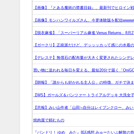
【画像】『とある魔術の禁書目録』、最新刊でヒロイン
【画像】モンハンワイルズさん、今更体験版を配信wwww
【脱衣麻雀】「スーパーリアル麻雀 Venus Returns」8
【ガークリ】正統派だけど、デッッッカって感じの水着
【デレステ】無償石の配布量が大きく変更されたシンデ
買い物に追われる毎日を変える。最短20分で届く「Oni
【朗報】「誰からも好かれる主人公」の特徴、ガチで決ま
【WS】ガールズ＆パンツァー トライアルデッキ 大洗女子
【悲報】みい山作者「山田≒自分はレイブンクロー、みい
焼肉屋で頼むもの
『バンドリ！ ゆめ∞みた』8話感想 みゅーたいぷ解散の