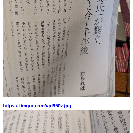
https://i.imgur.com/vpI650z.jpg