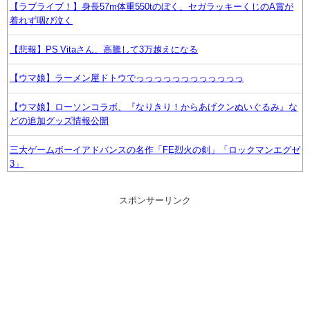
【ラブライブ！】身長57m体重550tのぼく、セガラッキーくじのA賞が
着れず咽び泣く
【悲報】PS Vitaさん、高騰して3万越えになる
【ウマ娘】ラーメン屋ドトウでっっっっっっっっっっっっ
【ウマ娘】ローソンコラボ、『なりきり！からあげクンぬいぐるみ』な
どの追加グッズ情報公開
三大ゲームボーイアドバンスの名作「FE烈火の剣」「ロックマンエグゼ
3」
【顔に異変】「明らかに違う」ドランクドラゴン塚地の姿がやばい ※
スポンサーリンク
私の本音
【画像】謎のおっさん、女性声優に囲まれてデレデレになる
【画像】キャミイの最新フィギュア(19万円)、作り込みがエグすぎる
www
【FF14】☆24フル装備高揚侍さん、クレセントアイル北征編CEをたっ