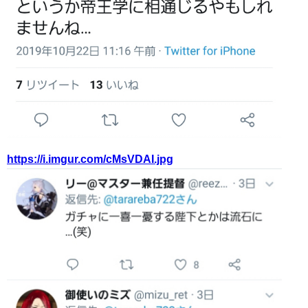
https://i.imgur.com/cMsVDAI.jpg