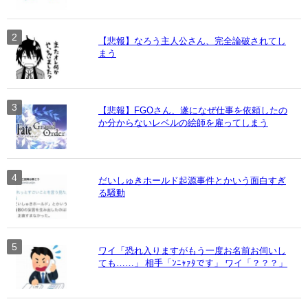
【悲報】なろう主人公さん、完全論破されてし
まう
【悲報】FGOさん、遂になぜ仕事を依頼したの
か分からないレベルの絵師を雇ってしまう
だいしゅきホールド起源事件とかいう面白すぎ
る騒動
ワイ「恐れ入りますがもう一度お名前お伺いし
ても……」 相手「ﾝﾆｬｧﾀです」 ワイ「？？？」