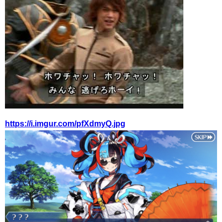
https://i.imgur.com/pfXdmyQ.jpg