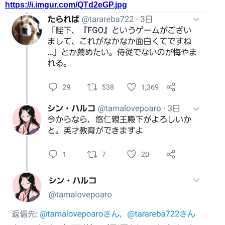
https://i.imgur.com/QTd2eGP.jpg