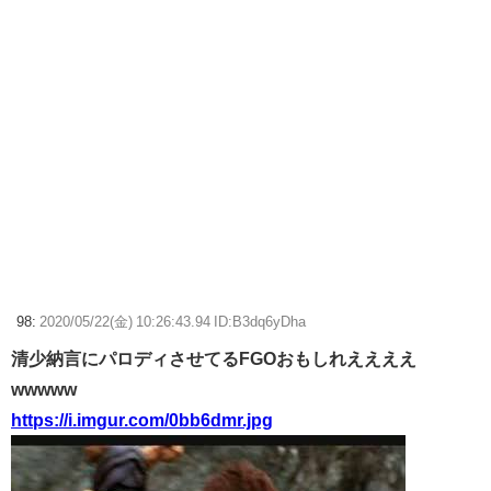
98:
2020/05/22(金) 10:26:43.94 ID:B3dq6yDha
清少納言にパロディさせてるFGOおもしれええええ
wwwww
https://i.imgur.com/0bb6dmr.jpg