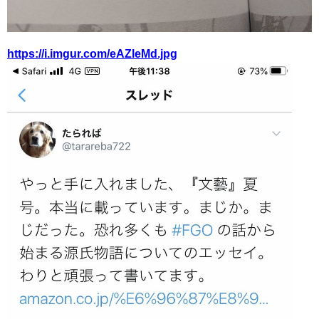
https://i.imgur.com/eAZleMd.jpg