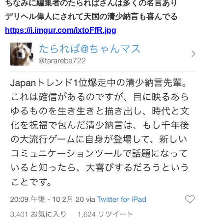
ちなみに編集者のたらればさんは多くの名言あり
デリヘル偉人にされて天国の清少納言も喜んでる
https://i.imgur.com/ixtoFfR.jpg