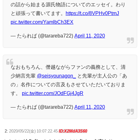
の話から始まる源氏物語についてのエッセイ。わり
と頑張って書いてます。
https://t.co/8VPHv0PtmJ
pic.twitter.com/YamlbCh3EX
— たられば (@tarareba722)
April 11, 2020
なおもちろん、僭越ながらファンの義務として、清
少納言先輩
@seisyounagon_
と先輩が主人公の「あ
の」名作についての言及もさせていただいておりま
す。
pic.twitter.com/JOdFGj4JgR
— たられば (@tarareba722)
April 11, 2020
2:
2020/05/22(金) 10:07:22.45
ID:X2MdA3S60