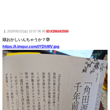
た20秒で討伐してしまう【動画】
【ウマ娘】武さんが引退したらウマ娘に実装されそう
サイバスターが一番輝いてたスパロボ
1:
2020/05/22(金) 10:07:06.95
ID:X2MdA3S60
【ウマ娘】ディザイアの謎ポーズ、完全にアレと一致ｗｗｗ
頭おかしいんちゃうか？😰
【競馬】G1・2勝 アスコリピチェーノが引退 繁殖入りへ
https://i.imgur.com/jYDh9IV.jpg
Powered by livedoor 相互RSS