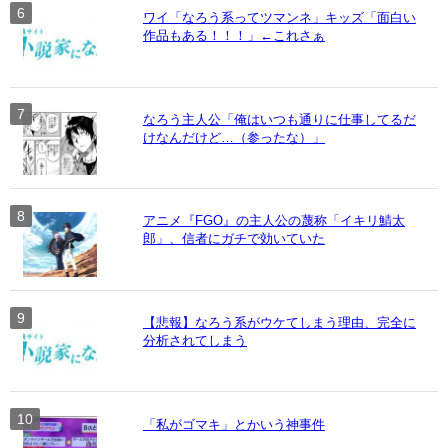
ワイ「なろう系ってツマンネ」キッズ「面白い
作品もある！！！」←これさぁ
なろう主人公「俺はいつも通りに仕事してるだ
けなんだけど…（参ったな）」
アニメ『FGO』の主人公の蔑称「イキリ鯖太
郎」、信者にガチで効いていた
【悲報】なろう系がウケてしまう理由、完全に
分析されてしまう
「私がゴマキ」とかいう神事件