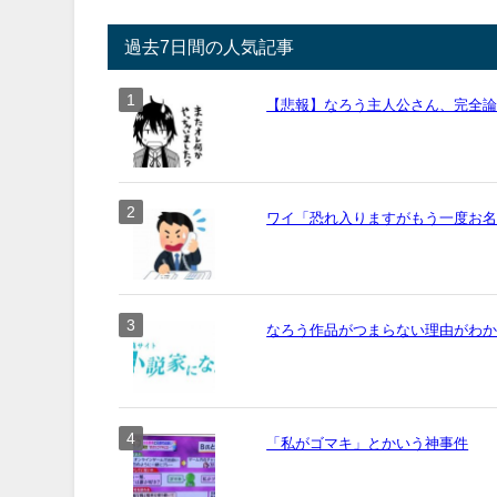
過去7日間の人気記事
【悲報】なろう主人公さん、完全
ワイ「恐れ入りますがもう一度お名前
なろう作品がつまらない理由がわ
「私がゴマキ」とかいう神事件