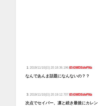
【ポケモンGO】「色違い000個体」とかい逆にレアな個
【ウマ娘】わたしの全力受け止めて♡ ←「またへんない
【ウマ娘】ネオユニとゼファーは作者がキャラエミュで
【ウマ娘】ディザイアの謎ポーズ、完全にアレと一致ｗ
【競馬】G1・2勝 アスコリピチェーノが引退 繁殖入り
Powered by livedoor 相互RSS
1:
2019/11/10(日) 20:18:36.196
ID:GWDSdePNa
なんであんま話題になんないの？？
3:
2019/11/10(日) 20:19:12.707
ID:GWDSdePNa
次点でセイバー、凛と続き最後にカレン