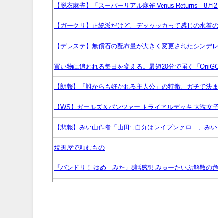
【脱衣麻雀】「スーパーリアル麻雀 Venus Returns」8
【ガークリ】正統派だけど、デッッッカって感じの水着
【デレステ】無償石の配布量が大きく変更されたシンデ
買い物に追われる毎日を変える。最短20分で届く「Oni
【朗報】「誰からも好かれる主人公」の特徴、ガチで決ま
【WS】ガールズ＆パンツァー トライアルデッキ 大洗女子
【悲報】みい山作者「山田≒自分はレイブンクロー、みい
焼肉屋で頼むもの
『バンドリ！ ゆめ∞みた』8話感想 みゅーたいぷ解散の
ソフトの入れ替えなんて10秒で済むのにそれを面倒くさ
【幼女戦記】上官の前で思い切り不貞腐れる顔しても許