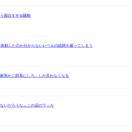
いう面白すぎる騒動
を依頼したのか分からないレベルの絵師を雇ってしまう
ら家系か二郎系にしろ」しか言わなくなる
ゃないだろうな←この辺のワッカ