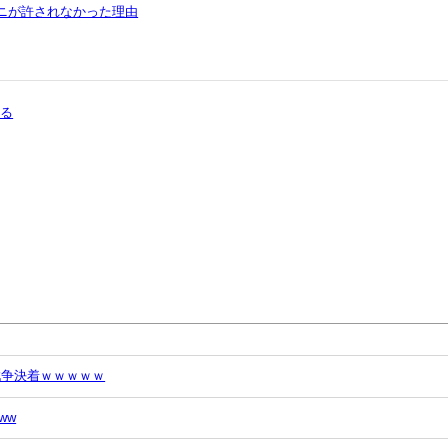
ワニが許されなかった理由
まる
戦争決着ｗｗｗｗｗ
ww