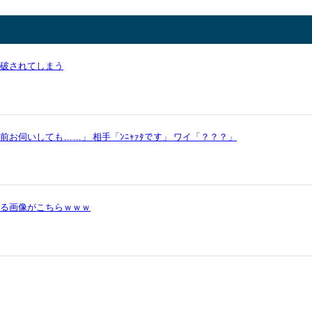
論破されてしまう
お伺いしても……」 相手「ﾝﾆｬｧﾀです」 ワイ「？？？」
かる画像がこちらｗｗｗ