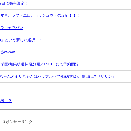
月27日に発売決定！
のマネ、ラファエ口、セッシュウへの反応！！！
レラキャラバン
GO」という新しい選択！！
るwwww
学園/無限軌道杯 駿河屋20%OFFにて予約開始
ちゃんとミリちゃんはハッフルパフ(特殊学級)、高山はスリザリン」
危機！？
いとかDL版選ぶ理由だわとかなんなんアホなのか
スポンサーリンク
される