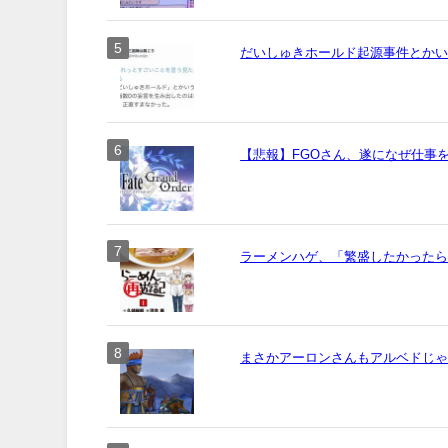
だいしゅきホールド起源事件とか
【悲報】FGOさん、遂になぜ仕事
ラーメンハゲ、「繁盛したかった
まさかアーロンさんもアルベドじ