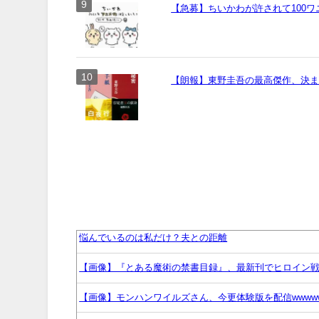
【急募】ちいかわが許されて100
【朗報】東野圭吾の最高傑作、決
悩んでいるのは私だけ？夫との距離
【画像】『とある魔術の禁書目録』、最新刊でヒロイン
【画像】モンハンワイルズさん、今更体験版を配信wwww