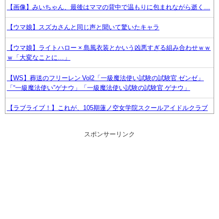
【画像】みいちゃん、最後はママの背中で温もりに包まれながら逝く…
【ウマ娘】スズカさんと同じ声と聞いて驚いたキャラ
【ウマ娘】ライトハロー × 島風衣装とかいう凶悪すぎる組み合わせｗｗ
ｗ「大変なことに…」
【WS】葬送のフリーレン Vol2「一級魔法使い試験の試験官 ゼンゼ」
「“一級魔法使い”ゲナウ」「一級魔法使い試験の試験官 ゲナウ」
【ラブライブ！】これが、105期蓮ノ空女学院スクールアイドルクラブ
最後の曲
スポンサーリンク
DSにあったなんか無人島でサバイバルするゲーム、ワイしか覚えてな
い…
【ウマ娘】このキャラが声優（まりんか）同じってマジ！？←「スズカ
さんみたいな演技の方がレアだと聞いて驚いたよ」
【声優】逢田梨香子(34)【ラブライブ！サンシャイン!!】
【朗報】今年の夏、ガチで涼しい