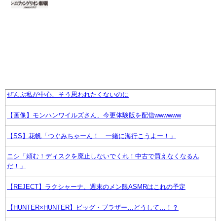
ぜんぶ私が中心、そう思われたくないのに
【画像】モンハンワイルズさん、今更体験版を配信wwwwww
【SS】花帆「つぐみちゃーん！ 一緒に海行こうよー！」
ニシ「頼む！ディスクを廃止しないでくれ！中古で買えなくなるん
だ！」
【REJECT】ラクシャーナ、週末のメン限ASMRはこれの予定
【HUNTER×HUNTER】ビッグ・ブラザー…どうして…！？