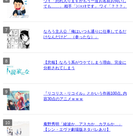
ワイ「恐れ入りますがもう一度お名前お伺いし
ても……」 相手「ﾝﾆｬｧﾀです」 ワイ「？？？」
なろう主人公「俺はいつも通りに仕事してるだ
けなんだけど…（参ったな）」
【悲報】なろう系がウケてしまう理由、完全に
分析されてしまう
『リコリス・リコイル』とかいう作画100点､内
容30点のアニメｗｗｗ
庵野秀明「綾波か…アスカか…カヲルか…」
【シン・エヴァ劇場版ネタバレあり】