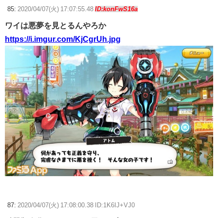
85:
2020/04/07(火) 17:07:55.48
ID:konFwS16a
ワイは悪夢を見とるんやろか
https://i.imgur.com/KjCgrUh.jpg
87:
2020/04/07(火) 17:08:00.38 ID:1K6IJ+VJ0