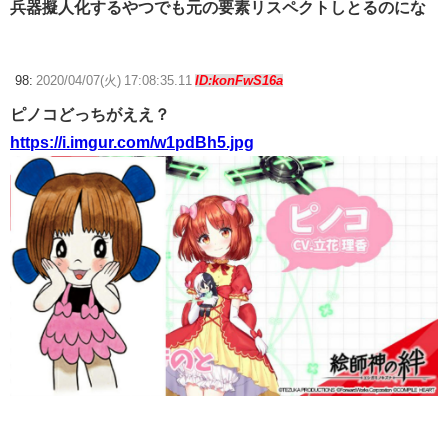
兵器擬人化するやつでも元の要素リスペクトしとるのにな
98:
2020/04/07(火) 17:08:35.11
ID:konFwS16a
ピノコどっちがええ？
https://i.imgur.com/w1pdBh5.jpg