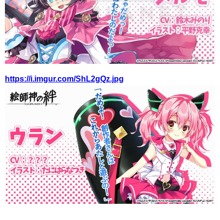
https://i.imgur.com/ShL2gQz.jpg