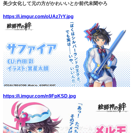
美少女化して元の方がかわいいとか前代未聞やろ
https://i.imgur.com/oUAz7rY.jpg
https://i.imgur.com/n9FpKSD.jpg