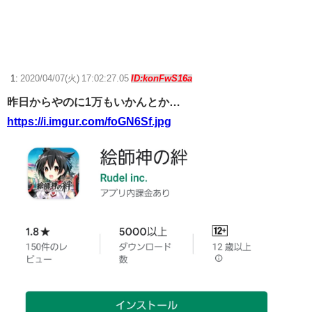
ニンテンドーダイレクトってやる意味あるの？
『ゼノブレイド ディフィニティブエディション Nintendo Switch 2
Edition』3,713 本
1:
2020/04/07(火) 17:02:27.05
ID:konFwS16a
昨日からやのに1万もいかんとか…
【ウマ娘】ディザイアの謎ポーズ、完全にアレと一致ｗｗｗ
https://i.imgur.com/foGN6Sf.jpg
【競馬】G1・2勝 アスコリピチェーノが引退 繁殖入りへ
Powered by livedoor 相互RSS