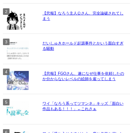
【悲報】なろう主人公さん、完全論破されてし
まう
だいしゅきホールド起源事件とかいう面白すぎ
る騒動
【悲報】FGOさん、遂になぜ仕事を依頼したの
か分からないレベルの絵師を雇ってしまう
ワイ「なろう系ってツマンネ」キッズ「面白い
作品もある！！！」←これさぁ