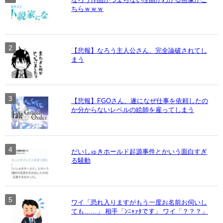
ちらｗｗｗ
【悲報】なろう主人公さん、完全論破されてし
まう
【悲報】FGOさん、遂になぜ仕事を依頼したの
か分からないレベルの絵師を雇ってしまう
だいしゅきホールド起源事件とかいう面白すぎ
る騒動
ワイ「恐れ入りますがもう一度お名前お伺いし
ても……」 相手「ﾝﾆｬｧﾀです」 ワイ「？？？」