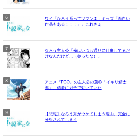
ワイ「なろう系ってツマンネ」キッズ「面白い
作品もある！！！」←これさぁ
なろう主人公「俺はいつも通りに仕事してるだ
けなんだけど…（参ったな）」
アニメ『FGO』の主人公の蔑称「イキリ鯖太
郎」、信者にガチで効いていた
【悲報】なろう系がウケてしまう理由、完全に
分析されてしまう