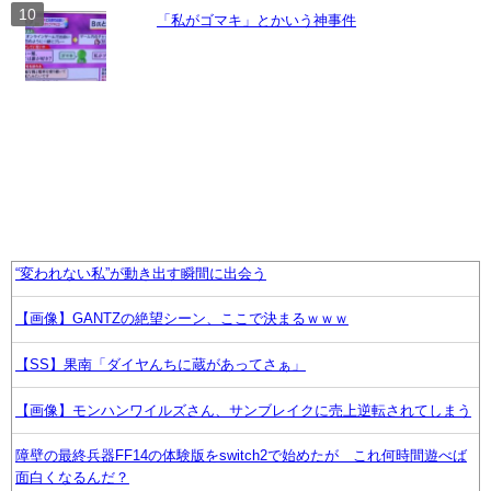
「私がゴマキ」とかいう神事件
“変われない私”が動き出す瞬間に出会う
【画像】GANTZの絶望シーン、ここで決まるｗｗｗ
【SS】果南「ダイヤんちに蔵があってさぁ」
【画像】モンハンワイルズさん、サンブレイクに売上逆転されてしまう
障壁の最終兵器FF14の体験版をswitch2で始めたが これ何時間遊べば
面白くなるんだ？