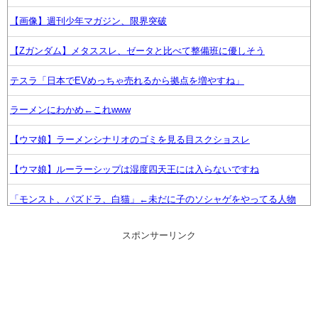
【画像】週刊少年マガジン、限界突破
【Zガンダム】メタススレ、ゼータと比べて整備班に優しそう
テスラ「日本でEVめっちゃ売れるから拠点を増やすね」
ラーメンにわかめ←これwww
【ウマ娘】ラーメンシナリオのゴミを見る目スクショスレ
【ウマ娘】ルーラーシップは湿度四天王には入らないですね
「モンスト、パズドラ、白猫」←未だに子のソシャゲをやってる人物
www
スポンサーリンク
【鋼の錬金術師】好きなアニオリキャラ
カプコン「『モンハンワイルズ』販売は“改善傾向”―中長期でワールド
超え目指す」
お前ら今期アニメ何見てるの？