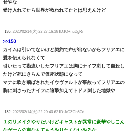
せやな
受け入れてたら世界が救われてたとは思えんけど
195:
2023/02/14(火) 22:27:16.39 ID:IO+nuDgRr
>>150
カイムは引いてないけど契約で声が出ないからフリアエに
愛を伝えられなくて
引いたって勘違いしたフリアエは胸にナイフ刺して自殺し
たけど死にきらんで仮死状態になって
マナに吹き飛ばされたイウヴァルトが事故ってフリアエの
胸に刺さったナイフに追撃加えてトドメ刺した地獄や
132:
2023/02/14(火) 22:20:40.62 ID:J/GZGb5Cd
１のリメイクやりたいけどキャストが異常に豪華やしこん
なゲームの声なんてもうやりたくないやろな