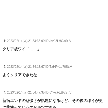
【悲報】ソニーAAA『マーベル闘魂』、賛否両論の危険領域にｗｗｗｗ
ｗｗ
【艦これ】E2-3って前段の山の1つだよね
【ウマ娘】ディザイアの謎ポーズ、完全にアレと一致ｗｗｗ
1:
2023/02/14(火) 21:53:36.99 ID:/hvJ3LHOaSt.V
【競馬】G1・2勝 アスコリピチェーノが引退 繁殖入りへ
クリア後ワイ「……」
Powered by livedoor 相互RSS
2:
2023/02/14(火) 21:54:13.67 ID:TzHF+1c70St.V
よくクリアできたな
4:
2023/02/14(火) 21:54:47.35 ID:8Y+sFEt9aSt.V
新宿エンドの悲惨さが話題になるけど、その後のほうが更
に悲惨っていうのがキツすぎる