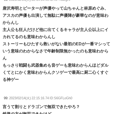
唐沢寿明とピーターが声優やって山ちゃんと林原めぐみ、
アスカの声優も出演して無駄に声優陣が豪華なのが意味わ
からんし
主人公も狂人だけど他に出てくるキャラが主人公以上にイ
カれてるのも意味わからんし
ストーリーもひたすら救いがない最初のEDが一番マシって
いう意味のわからなさで年齢制限無かったのも意味わから
ん
もっさり戦闘も武器集めも音ゲーも意味わからんほどダル
くてとにかく意味わからんクソゲーで最高に厨二心くすぐ
る神ゲー
99:
2023/02/14(火) 22:15:16.74 ID:S6GFLoGh0
言うて割りとドラゴンで無双できたやろ？
鉄塊の方が無双できたけど