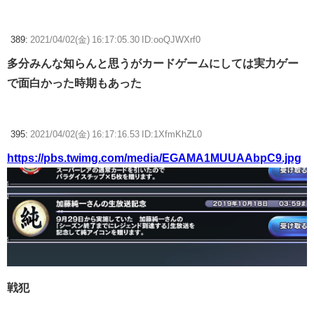
389:
2021/04/02(金) 16:17:05.30 ID:ooQJWXrf0
多分みんな知らんと思うがカードゲームにしては実力ゲー
で面白かった時期もあった
395:
2021/04/02(金) 16:17:16.53 ID:1XfmKhZL0
https://pbs.twimg.com/media/EGAMA1MUUAAbpC9.jpg
戦犯