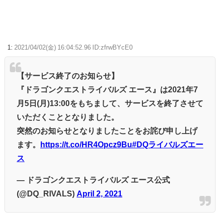
【ドラゴンボール】カカロット、唐突に独身煽りを初めてしまう…
こども部屋おじさんの日常、もうめちゃくちゃｗｗｗ
1:
2021/04/02(金) 16:04:52.96 ID:zfrwBYcE0
【beatmania IIDX】(26/08/06)「Sparkle Fruit Lab.｣に最終ルームが追
加！ 追加楽曲に「サタデーナイト⭐︎ギャロップ」「じぇりー じゅえる ジ
ャングル」「Iridescent Memories」が登場！！
【サービス終了のお知らせ】
『ドラゴンクエストライバルズ エース』は2021年7
【ウマ娘】ディザイアの謎ポーズ、完全にアレと一致ｗｗｗ
月5日(月)13:00をもちまして、サービスを終了させて
【競馬】G1・2勝 アスコリピチェーノが引退 繁殖入りへ
いただくこととなりました。
Powered by livedoor 相互RSS
突然のお知らせとなりましたことをお詫び申し上げ
ます。
https://t.co/HR4Opcz9Bu
#DQライバルズエー
ス
— ドラゴンクエストライバルズ エース公式
(@DQ_RIVALS)
April 2, 2021