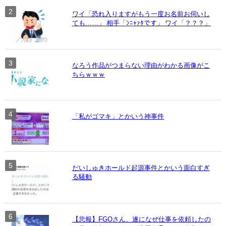
ワイ「恐れ入りますがもう一度お名前お伺いし
ても……」 相手「ﾝﾆｬｧﾀです」 ワイ「？？？」
なろう作品がつまらない理由がわかる画像がこ
ちらｗｗｗ
「私がゴマキ」とかいう神事件
だいしゅきホールド起源事件とかいう面白すぎ
る騒動
【悲報】FGOさん、遂になぜ仕事を依頼したの