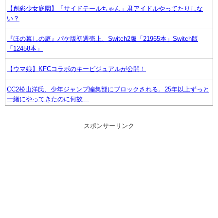
【創彩少女庭園】「サイドテールちゃん」君アイドルやってたりしな
い？
『ほの暮しの庭』パケ版初週売上、Switch2版「21965本」Switch版
「12458本」
【ウマ娘】KFCコラボのキービジュアルが公開！
CC2松山洋氏、少年ジャンプ編集部にブロックされる。25年以上ずっと
一緒にやってきたのに何故…
最近冷たい空調服ってやつが出てるらしくめっちゃ欲しい
スポンサーリンク
【ウマ娘】バッドイベントの中でもサボり癖だけは許さん
【スパロボ】インパクトやアルファ外伝くらいのバランス求む！！
→ インパクトも最終的にはコアブースターで雑魚は一撃で倒せてたけ
どね
【財務省】エース級の財務官僚・一松旬氏が“異例転出”へ！？官邸幹部
「協力的でなかったから」