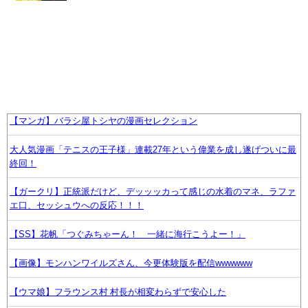
【マンガ】バラシ屋トシヤの漫画セレクション
大人気漫画「テニスの王子様」連載27年という偉業を成し遂げついに最
終回！
【ガークリ】正統派だけど、デッッッカって感じの水着のマネ、ラファ
エ口、セッシュウへの反応！！！
【SS】花帆「つぐみちゃーん！ 一緒に海行こうよー！」
【画像】モンハンワイルズさん、今更体験版を配信wwwwww
【ウマ娘】フラウンス村 村長が相変わらずで安心した