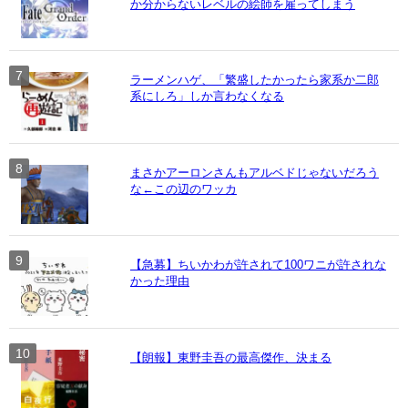
か分からないレベルの絵師を雇ってしまう
ラーメンハゲ、「繁盛したかったら家系か二郎
系にしろ」しか言わなくなる
まさかアーロンさんもアルベドじゃないだろう
な←この辺のワッカ
【急募】ちいかわが許されて100ワニが許されな
かった理由
【朗報】東野圭吾の最高傑作、決まる