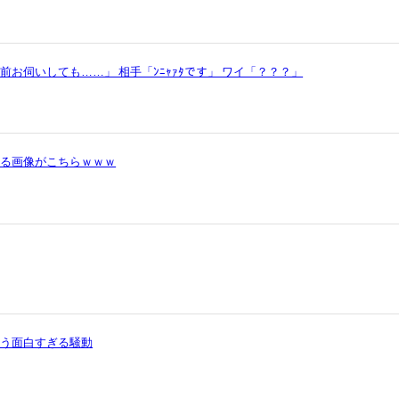
お伺いしても……」 相手「ﾝﾆｬｧﾀです」 ワイ「？？？」
かる画像がこちらｗｗｗ
いう面白すぎる騒動