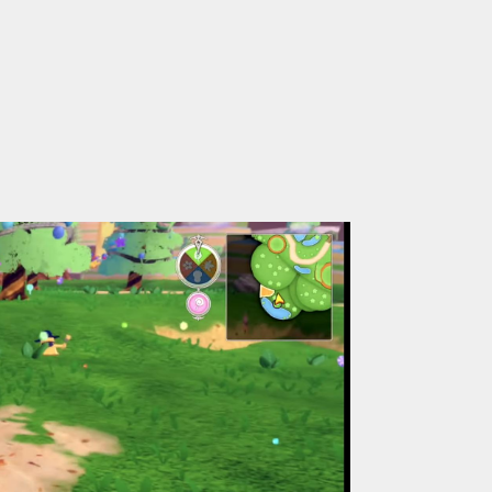
の無能、催促しても放置→引き取ろうとすると「申し訳ないからやる」と拒否
本達成）」