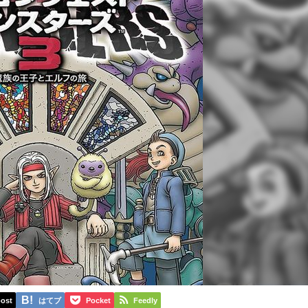
ost
はてブ
Pocket
Feedly