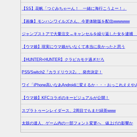
【SS】花帆「つぐみちゃーん！ 一緒に海行こうよー！」
【画像】モンハンワイルズさん、今更体験版を配信wwwwww
ジャンプストアで大量注文→キャンセルを繰り返した女を逮捕 
【ウマ娘】現実にウマ娘がいなくて本当に良かったと思う
【HUNTER×HUNTER】クラピカモテ過ぎだろ
PS5/Switch2『カラドリウス2』、発売決定！
ワイ「iPhone高いなあAndroidに変えるか・・・おっこれええや
【ウマ娘】KFCコラボのキービジュアルが公開！
スプラトゥーンレイダース、2周目でもまだ緑茶www
太鼓の達人、ゲーム内の一部フォント変更へ 値上げの影響か
Switch『カルドセプト ザ ファースト』1,858 本