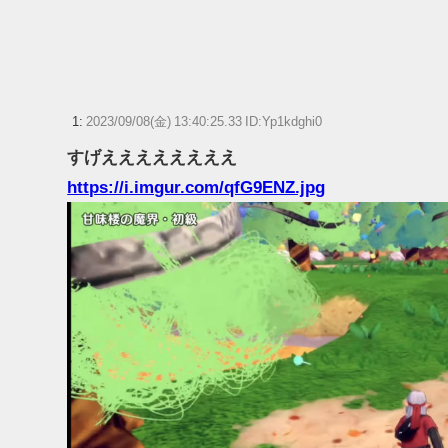
【ヤニねこ】この子の末路が心配でならない
「やりますよ！」と返事だけは一丁前なのに全く動かない職場
ないなら引き受けるなよ・・・
1:
2023/09/08(金) 13:40:25.33 ID:Yp1kdghi0
任天堂「今期中にSwitch2ソフトを6000万本売る（現在946万
すげええええええええ
「ゲームのやり込み要素」で夢中になってやったやつ
https://i.imgur.com/qfG9ENZ.jpg
【ウマ娘】ディザイアの謎ポーズ、完全にアレと一致ｗｗｗ
【競馬】G1・2勝 アスコリピチェーノが引退 繁殖入りへ
Powered by livedoor 相互RSS