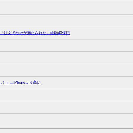
「注文で欲求が満たされた」総額43億円
ん！」→iPhoneより高い