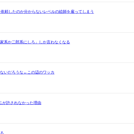
を依頼したのか分からないレベルの絵師を雇ってしまう
ら家系か二郎系にしろ」しか言わなくなる
ゃないだろうな←この辺のワッカ
ワニが許されなかった理由
まる