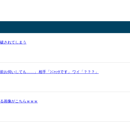
論破されてしまう
お伺いしても……」 相手「ﾝﾆｬｧﾀです」 ワイ「？？？」
かる画像がこちらｗｗｗ