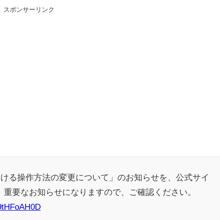
スポンサーリンク
uit Lab.｣に最終ルームが追加！ 追加楽曲に「サタデーナイト⭐︎ギャロップ」「じぇりー じゅ
の修正パッチを本日配信
人気出るわな
ｗｗ
へ
おける操作方法の変更について」のお知らせを、公式サイ
。重要なお知らせになりますので、ご確認ください。
/39tHFoAH0D