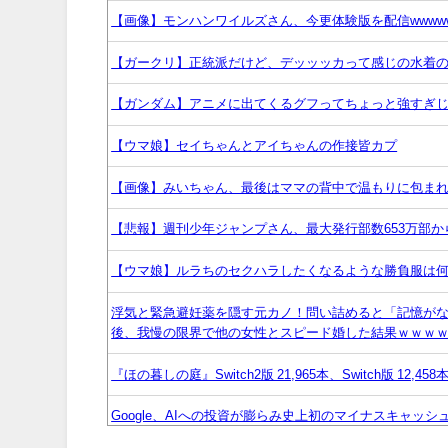
【画像】モンハンワイルズさん、今更体験版を配信wwww
【ガークリ】正統派だけど、デッッッカって感じの水着
【ガンダム】アニメに出てくるグフってちょっと強すぎ
【ウマ娘】セイちゃんとアイちゃんの作接皆カプ
【画像】みいちゃん、最後はママの背中で温もりに包ま
【悲報】週刊少年ジャンプさん、最大発行部数653万部か
【ウマ娘】ルラちのセクハラしたくなるような勝負服は
浮気と緊急避妊薬を隠す元カノ！問い詰めると「記憶が
後、我慢の限界で他の女性とスピード婚した結果ｗｗｗ
『ほの暮しの庭』Switch2版 21,965本、Switch版 12,458
Google、AIへの投資が膨らみ史上初のマイナスキャッシ