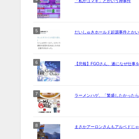
「私がゴマキ」とかいう神事件
だいしゅきホールド起源事件とか
【悲報】FGOさん、遂になぜ仕事
ラーメンハゲ、「繁盛したかった
まさかアーロンさんもアルベドじ