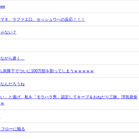
ww
のマネ、ラファエ口、セッシュウへの反応！！！
じゃない？
れながら逝く…
ら急降下でついに100万部を割ってしまうｗｗｗｗｗ
何なんだろうね
ない」と逃げ、私を「モラハラ男」認定してキープ＆おねだり三昧。浮気発覚
ｗｗ
本
ュフローに陥る