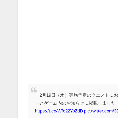
こども部屋おじさんの日常、もうめちゃくちゃｗｗｗ
声優の植田佳奈さんについて知ってること
【beatmania IIDX】(26/08/06)「Sparkle Fr
る ジャングル」「Iridescent Memories」が登場！！
【朗報】Switch2版『FF14』ロードが長くなる不具合
【ウマ娘】胸のデカイ合法ウマ娘とかそりゃ国関係なく
【ウマ娘】ディザイアの謎ポーズ、完全にアレと一致ｗ
【競馬】G1・2勝 アスコリピチェーノが引退 繁殖入り
Powered by livedoor 相互RSS
「2月19日（水）実施予定のクエストに
トとゲーム内のお知らせに掲載しました
https://t.co/Wfo22YoZdD
pic.twitter.com