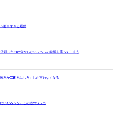
いう面白すぎる騒動
を依頼したのか分からないレベルの絵師を雇ってしまう
ら家系か二郎系にしろ」しか言わなくなる
ゃないだろうな←この辺のワッカ