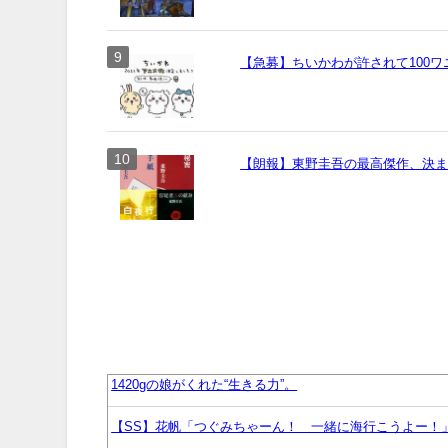
【急募】ちいかわが許されて100
【朗報】東野圭吾の最高傑作、決
1420gの娘がくれた“生きる力”。
【SS】花帆「つぐみちゃーん！ 一緒に海行こうよー！