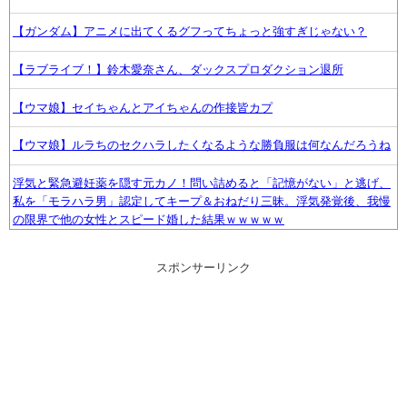
【ガンダム】アニメに出てくるグフってちょっと強すぎじゃない？
【ラブライブ！】鈴木愛奈さん、ダックスプロダクション退所
【ウマ娘】セイちゃんとアイちゃんの作接皆カプ
【ウマ娘】ルラちのセクハラしたくなるような勝負服は何なんだろうね
浮気と緊急避妊薬を隠す元カノ！問い詰めると「記憶がない」と逃げ、
私を「モラハラ男」認定してキープ＆おねだり三昧。浮気発覚後、我慢
の限界で他の女性とスピード婚した結果ｗｗｗｗｗ
『ほの暮しの庭』Switch2版 21,965本、Switch版 12,458本
スポンサーリンク
こども部屋おじさんの日常、もうめちゃくちゃｗｗｗ
声優の植田佳奈さんについて知ってること
【beatmania IIDX】(26/08/06)「Sparkle Fruit Lab.｣に最終ルームが追
加！ 追加楽曲に「サタデーナイト⭐︎ギャロップ」「じぇりー じゅえる ジ