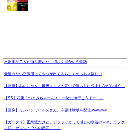
不器用な二人が辿り着いた、切なく温かい恋物語
最近冷たい空調服ってやつが出てるらしくめっちゃ欲しい
【画像】みいちゃん、最後はママの背中で温もりに包まれながら逝く…
【SS】花帆「つぐみちゃーん！ 一緒に海行こうよー！」
【画像】モンハンワイルズさん、今更体験版を配信wwwwww
【ガークリ】正統派だけど、デッッッカって感じの水着のマネ、ラファ
エ口、セッシュウへの反応！！！