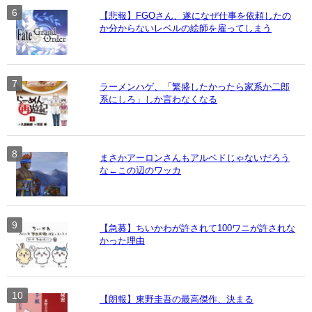
【悲報】FGOさん、遂になぜ仕事を依頼したの
か分からないレベルの絵師を雇ってしまう
ラーメンハゲ、「繁盛したかったら家系か二郎
系にしろ」しか言わなくなる
まさかアーロンさんもアルベドじゃないだろう
な←この辺のワッカ
【急募】ちいかわが許されて100ワニが許されな
かった理由
【朗報】東野圭吾の最高傑作、決まる