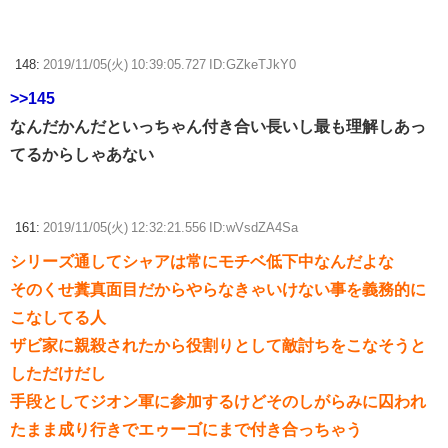
148:
2019/11/05(火) 10:39:05.727 ID:GZkeTJkY0
>>145
なんだかんだといっちゃん付き合い長いし最も理解しあっ
てるからしゃあない
161:
2019/11/05(火) 12:32:21.556 ID:wVsdZA4Sa
シリーズ通してシャアは常にモチベ低下中なんだよな
そのくせ糞真面目だからやらなきゃいけない事を義務的に
こなしてる人
ザビ家に親殺されたから役割りとして敵討ちをこなそうと
しただけだし
手段としてジオン軍に参加するけどそのしがらみに囚われ
たまま成り行きでエゥーゴにまで付き合っちゃう