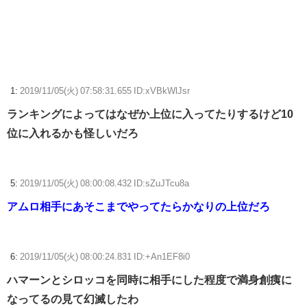
ャングル」「Iridescent Memories」が登場！！
【朗報】Switch2版『FF14』ロードが長くなる不具合の修正パッチを本
日配信
【ウマ娘】胸のデカイ合法ウマ娘とかそりゃ国関係なく人気出るわな
1:
2019/11/05(火) 07:58:31.655 ID:xVBkWlJsr
【ウマ娘】ディザイアの謎ポーズ、完全にアレと一致ｗｗｗ
ランキングによってはなぜか上位に入ってたりするけど10
【競馬】G1・2勝 アスコリピチェーノが引退 繁殖入りへ
位に入れるかも怪しいだろ
Powered by livedoor 相互RSS
5:
2019/11/05(火) 08:00:08.432 ID:sZuJTcu8a
アムロ相手にあそこまでやってたらかなりの上位だろ
6:
2019/11/05(火) 08:00:24.831 ID:+An1EF8i0
ハマーンとシロッコを同時に相手にした程度で満身創痍に
なってるの見て幻滅したわ