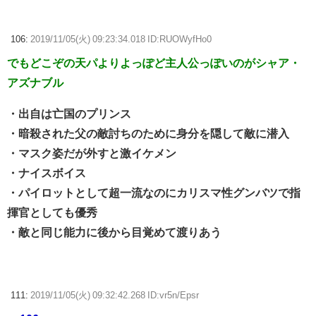
106:
2019/11/05(火) 09:23:34.018 ID:RUOWyfHo0
でもどこぞの天パよりよっぽど主人公っぽいのがシャア・
アズナブル
・出自は亡国のプリンス
・暗殺された父の敵討ちのために身分を隠して敵に潜入
・マスク姿だが外すと激イケメン
・ナイスボイス
・パイロットとして超一流なのにカリスマ性グンバツで指
揮官としても優秀
・敵と同じ能力に後から目覚めて渡りあう
111:
2019/11/05(火) 09:32:42.268 ID:vr5n/Epsr