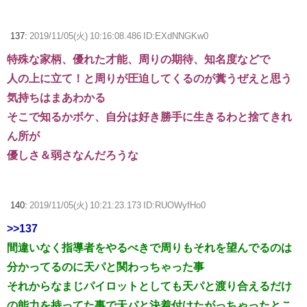
137:
2019/11/05(火) 10:16:08.486 ID:EXdNNGKw0
特殊な家柄、優れた才能、周りの期待、知名度などで
人の上に立て！と周りが圧迫してくるのが糞うぜえと思う
気持ちはまあわかる
そこで知るかボケ、自分は好き勝手に生きるわと捨てきれ
ん所が
優しさ＆弱さなんだろうな
140:
2019/11/05(火) 10:21:23.173 ID:RUOWyfHo0
>>137
間違いなく指導者をやるべきで周りもそれを望んでるのは
分かってるのに天パと関わっちゃった事
それからなまじパイロットとしても天パと渡り合えるだけ
の能力を持ってた事で天パと決着付けたがっちゃったとこ