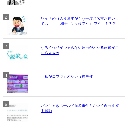
ワイ「恐れ入りますがもう一度お名前お伺いし
ても……」 相手「ﾝﾆｬｧﾀです」 ワイ「？？？」
なろう作品がつまらない理由がわかる画像がこ
ちらｗｗｗ
「私がゴマキ」とかいう神事件
だいしゅきホールド起源事件とかいう面白すぎ
る騒動