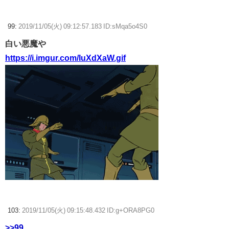
99:
2019/11/05(火) 09:12:57.183 ID:sMqa5o4S0
白い悪魔や
https://i.imgur.com/IuXdXaW.gif
103:
2019/11/05(火) 09:15:48.432 ID:g+ORA8PG0
>>99