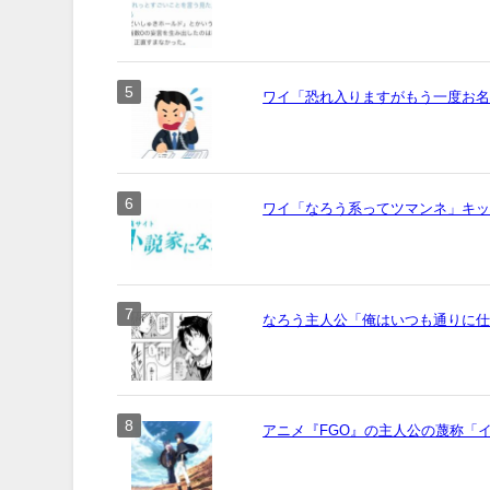
ワイ「恐れ入りますがもう一度お名前
ワイ「なろう系ってツマンネ」キ
なろう主人公「俺はいつも通りに
アニメ『FGO』の主人公の蔑称「