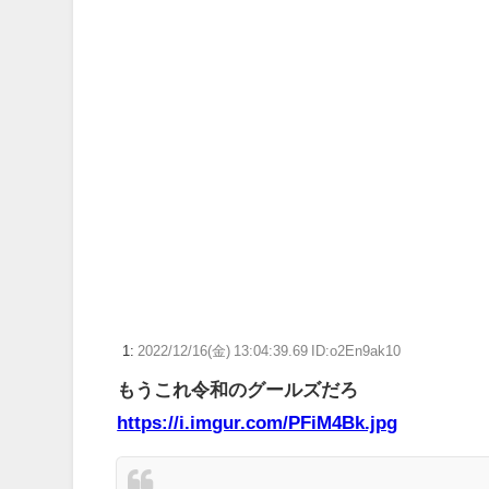
【艦これ】競泳水着いんのかよ
【艦これ】今回の特効艦載機パズルの意味がまだよく分
【艦これ】煙幕も使い方次第だよね
百田夏菜子との結婚2年堂本剛、印象ガラリな姿に「匂わ
【ウマ娘】ディザイアの謎ポーズ、完全にアレと一致ｗ
【競馬】G1・2勝 アスコリピチェーノが引退 繁殖入り
Powered by livedoor 相互RSS
1:
2022/12/16(金) 13:04:39.69 ID:o2En9ak10
もうこれ令和のグールズだろ
https://i.imgur.com/PFiM4Bk.jpg