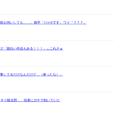
お伺いしても……」 相手「ﾝﾆｬｧﾀです」 ワイ「？？？」
ッズ「面白い作品もある！！！」←これさぁ
仕事してるだけなんだけど…（参ったな）」
イキリ鯖太郎」、信者にガチで効いていた