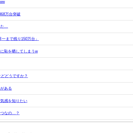
ww
368万台突破
いた…
手 世界一まで残り150万台」
に恥を晒してしまうw
けどどうですか？
素がある
空気感を知りたい
やつなの…？