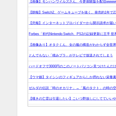
【画像】モンハンワイルズさん、今更体験版を配信wwww
【朗報】Switch2、ゲームキューブを抜く。発売約1年で2
【悲報】インターネットプロバイダーから開示請求が届
Forbes「初代Nintendo Switch、PS2の記録更新に王
【画像あり】オタクくん、女の服の構造がわからず全世界
とんでもない「積みプラ」がテレビで放送されてしまう
ハードオフで3000円のこのノートパソコン見つけたんだ
【ウマ娘】タイシンのフィギュアからしか摂れない栄養
ゼルダの伝説「時のオカリナ」→「風のタクト」の時の
【嘆きの亡霊は引退したい】こいつ野放しにしてていい
「マーベル闘魂」のデッドプール、好き放題やっている