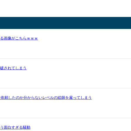
かる画像がこちらｗｗｗ
論破されてしまう
を依頼したのか分からないレベルの絵師を雇ってしまう
いう面白すぎる騒動