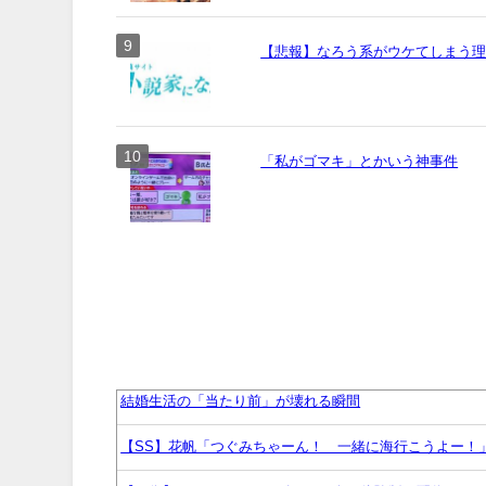
【悲報】なろう系がウケてしまう
「私がゴマキ」とかいう神事件
結婚生活の「当たり前」が壊れる瞬間
【SS】花帆「つぐみちゃーん！ 一緒に海行こうよー！