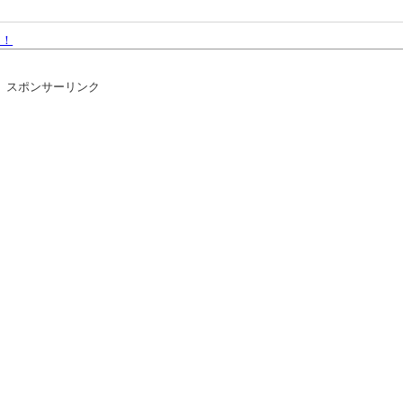
ち！
くてゲームができない
スポンサーリンク
て魅力的すぎる…！
→2000万view
がいてさぁ！世界を創った19の武器がさぁ！」
イ籠手使いが一番見た目好み
ｗｗ
へ