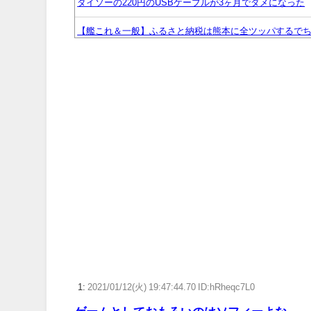
ダイソーの220円のUSBケーブルが3ヶ月でダメになった
【艦これ＆一般】ふるさと納税は熊本に全ツッパするで
『Switch2』のゲームがやりたいのに内蔵容量が足りな
【スパロボY】しかしクロウはやっぱいいな！主人公とし
【画像】女絵師さん「ガチでこういう彼氏欲しくて息できん」
漫画ワンピース(平均読者44歳)「第三世界でさぁ！悪魔
【FE万紫千紅】今のところこのリシテアみたいなデカパ
【ウマ娘】ディザイアの謎ポーズ、完全にアレと一致ｗ
【競馬】G1・2勝 アスコリピチェーノが引退 繁殖入り
Powered by livedoor 相互RSS
1:
2021/01/12(火) 19:47:44.70 ID:hRheqc7L0