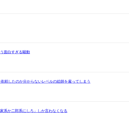
いう面白すぎる騒動
を依頼したのか分からないレベルの絵師を雇ってしまう
ら家系か二郎系にしろ」しか言わなくなる