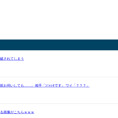
論破されてしまう
お伺いしても……」 相手「ﾝﾆｬｧﾀです」 ワイ「？？？」
かる画像がこちらｗｗｗ