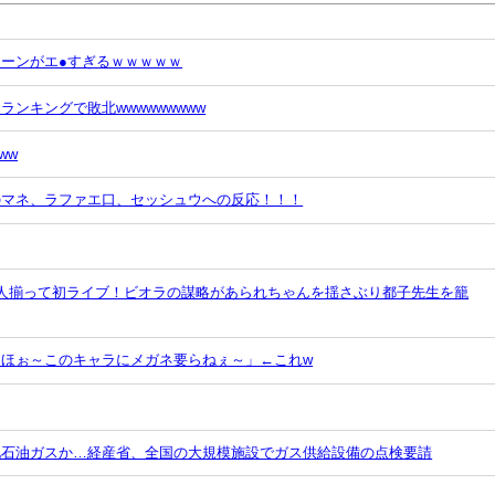
ーンがエ●すぎるｗｗｗｗｗ
ンキングで敗北wwwwwwwww
ww
のマネ、ラファエ口、セッシュウへの反応！！！
5人揃って初ライブ！ビオラの謀略があられちゃんを揺さぶり都子先生を籠
ほぉ～このキャラにメガネ要らねぇ～」←これw
化石油ガスか…経産省、全国の大規模施設でガス供給設備の点検要請