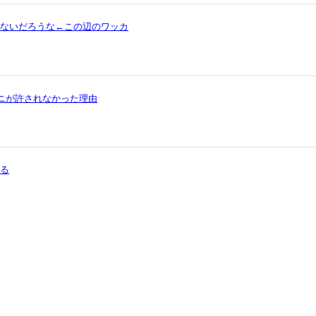
ゃないだろうな←この辺のワッカ
ワニが許されなかった理由
まる