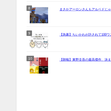
まさかアーロンさんもアルベドじ
【急募】ちいかわが許されて100
【朗報】東野圭吾の最高傑作、決