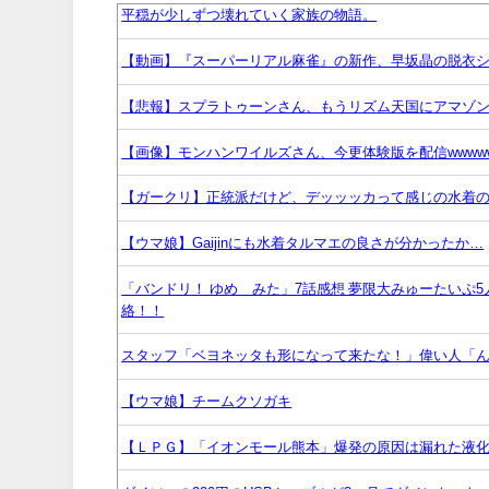
平穏が少しずつ壊れていく家族の物語。
【動画】『スーパーリアル麻雀』の新作、早坂晶の脱衣シ
【悲報】スプラトゥーンさん、もうリズム天国にアマゾンラ
【画像】モンハンワイルズさん、今更体験版を配信wwww
【ガークリ】正統派だけど、デッッッカって感じの水着
【ウマ娘】Gaijinにも水着タルマエの良さが分かったか…
「バンドリ！ ゆめ∞みた」7話感想 夢限大みゅーたいぷ
絡！！
スタッフ「ベヨネッタも形になって来たな！」偉い人「ん
【ウマ娘】チームクソガキ
【ＬＰＧ】「イオンモール熊本」爆発の原因は漏れた液