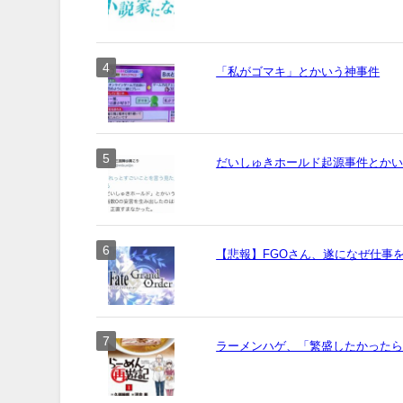
「私がゴマキ」とかいう神事件
だいしゅきホールド起源事件とか
【悲報】FGOさん、遂になぜ仕事
ラーメンハゲ、「繁盛したかった