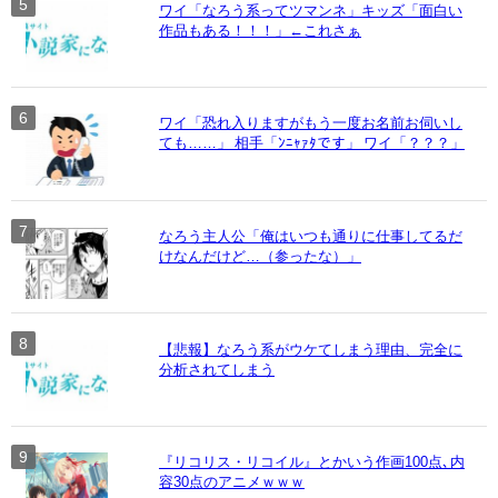
ワイ「なろう系ってツマンネ」キッズ「面白い
作品もある！！！」←これさぁ
ワイ「恐れ入りますがもう一度お名前お伺いし
ても……」 相手「ﾝﾆｬｧﾀです」 ワイ「？？？」
なろう主人公「俺はいつも通りに仕事してるだ
けなんだけど…（参ったな）」
【悲報】なろう系がウケてしまう理由、完全に
分析されてしまう
『リコリス・リコイル』とかいう作画100点､内
容30点のアニメｗｗｗ