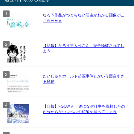
なろう作品がつまらない理由がわかる画像がこ
ちらｗｗｗ
【悲報】なろう主人公さん、完全論破されてし
まう
だいしゅきホールド起源事件とかいう面白すぎ
る騒動
【悲報】FGOさん、遂になぜ仕事を依頼したの
か分からないレベルの絵師を雇ってしまう