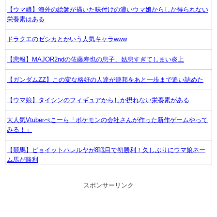
【ウマ娘】海外の絵師が描いた味付けの濃いウマ娘からしか得られない
栄養素はある
ドラクエのゼシカとかいう人気キャラwww
【悲報】MAJOR2ndの佐藤寿也の息子、姑息すぎてしまい炎上
【ガンダムZZ】この変な格好の人達が連邦をあと一歩まで追い詰めた
【ウマ娘】タイシンのフィギュアからしか摂れない栄養素がある
大人気Vtuberぺこーら「ポケモンの会社さんが作った新作ゲームやって
みる！」
【競馬】ピョイットハレルヤが8戦目で初勝利！久しぶりにウマ娘ネー
ム馬が勝利
【悲報】深夜アニメさん、何故か1人だけ不人気キャラを追加してしま
スポンサーリンク
うｗｗｗ
【ウマ娘】ドンナと海行きてえなあ