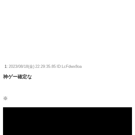
ちびまるこちゃんのゲームがもし今でたらどんなのになるのか
【画像】佐倉綾音(32)、自分のシコポイントに気がつくwww
【悲報】親「うちの子にはゲームは買い与えません。本だけで十分」→
結果
【FF14】マケボで最も高額で取引されているアイテムって何？
【ウマ娘】ディザイアの謎ポーズ、完全にアレと一致ｗｗｗ
1:
2023/08/18(金) 22:29:35.85 ID:LcFdwx8oa
神ゲー確定な
【競馬】G1・2勝 アスコリピチェーノが引退 繁殖入りへ
Powered by livedoor 相互RSS
※