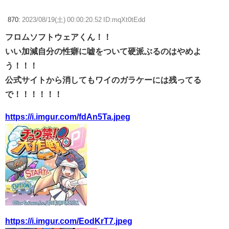
870:
2023/08/19(土) 00:00:20.52 ID:mqXt0tEdd
フロムソフトウェアくん！！
いい加減自分の性癖に嘘をついて硬派ぶるのはやめよ
う！！！
公式サイトから消してもワイのガラケーには残ってる
で！！！！！！
https://i.imgur.com/fdAn5Ta.jpeg
https://i.imgur.com/EodKrT7.jpeg