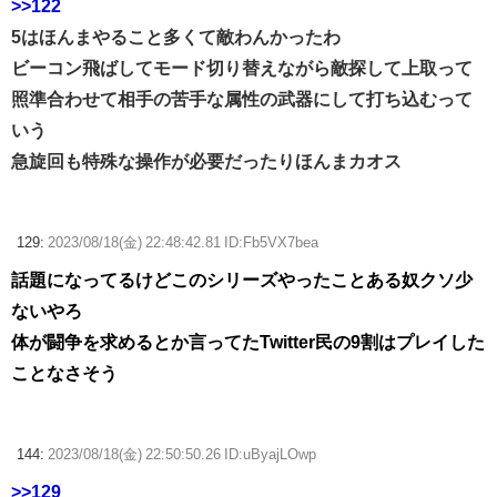
>>122
5はほんまやること多くて敵わんかったわ
ビーコン飛ばしてモード切り替えながら敵探して上取って
照準合わせて相手の苦手な属性の武器にして打ち込むって
いう
急旋回も特殊な操作が必要だったりほんまカオス
129:
2023/08/18(金) 22:48:42.81 ID:Fb5VX7bea
話題になってるけどこのシリーズやったことある奴クソ少
ないやろ
体が闘争を求めるとか言ってたTwitter民の9割はプレイした
ことなさそう
144:
2023/08/18(金) 22:50:50.26 ID:uByajLOwp
>>129