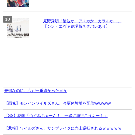
庵野秀明「綾波か…アスカか…カヲルか…」
【シン・エヴァ劇場版ネタバレあり】
夫婦なのに、心が一番遠かった日々
【画像】モンハンワイルズさん、今更体験版を配信wwwwww
【SS】花帆「つぐみちゃーん！ 一緒に海行こうよー！」
【悲報】ワイルズさん、サンブレイクに売上逆転されるｗｗｗｗｗ