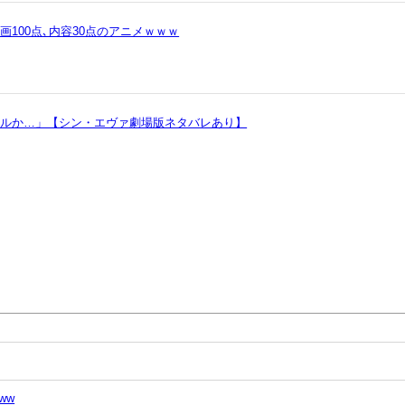
100点､内容30点のアニメｗｗｗ
ヲルか…」【シン・エヴァ劇場版ネタバレあり】
ww