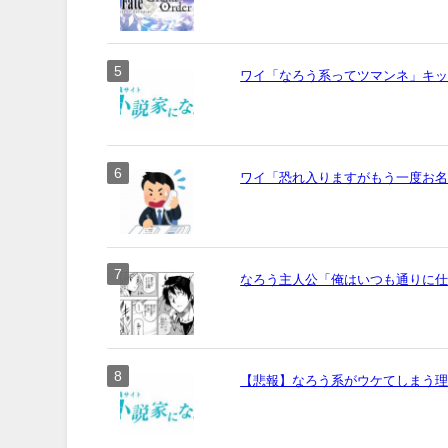
ワイ「なろう系ってツマンネ」キ
ワイ「恐れ入りますがもう一度お名前
なろう主人公「俺はいつも通りに
【悲報】なろう系がウケてしまう