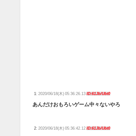
『ゼノブレイド ディフィニティブエディション Nintendo Switch
幼女戦記のアニメこれもう敗戦に向かっていく感じか?
？？？「ゲーム実況なんて誰でもできる」わい「ほーん
【艦これ】E5ヌルイとかいう風説には騙されないぞ ス
【ウマ娘】ディザイアの謎ポーズ、完全にアレと一致ｗ
【競馬】G1・2勝 アスコリピチェーノが引退 繁殖入り
Powered by livedoor 相互RSS
1:
2020/06/18(木) 05:36:26.13
ID:61Jb/Ubt0
あんだけおもろいゲーム中々ないやろ
2:
2020/06/18(木) 05:36:42.12
ID:61Jb/Ubt0