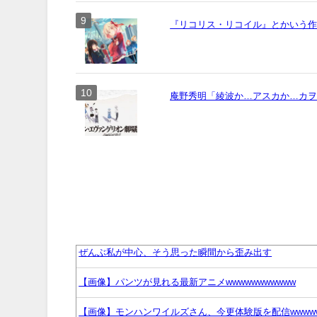
『リコリス・リコイル』とかいう作画
庵野秀明「綾波か…アスカか…カ
ぜんぶ私が中心、そう思った瞬間から歪み出す
【画像】パンツが見れる最新アニメwwwwwwwwwww
【画像】モンハンワイルズさん、今更体験版を配信wwww