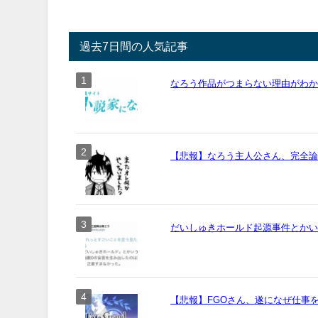
過去7日間の人気記事
なろう作品がつまらない理由がわ
【悲報】なろう主人公さん、完全
だいしゅきホールド起源事件とか
【悲報】FGOさん、遂になぜ仕事