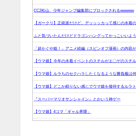
CC2松山、少年ジャンプ編集部にブロックされるwwwww
【ガークリ】正統派だけど、デッッッカって感じの水着
ふと気づいたんだけどドラゴンハングってかっこいいよ
「超かぐや姫！」アニメ続編（スピンオフ漫画）の内容が
【ウマ娘】今年の水着イベントのスチルがエ〇ゲのスチ
【ウマ娘】ルラちのセクハラしたくなるような勝負服は
【ウマ娘】どこか頼りない感じでウマ娘を接待するルラ
『スーパーマリオサンシャイン』とかいう神ゲー
【ウマ娘】4コマ「ギャル界隈」
ヤニねこ・みぃちゃん・のあ先輩・もちづきさん「結婚