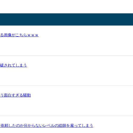
かる画像がこちらｗｗｗ
論破されてしまう
いう面白すぎる騒動
を依頼したのか分からないレベルの絵師を雇ってしまう