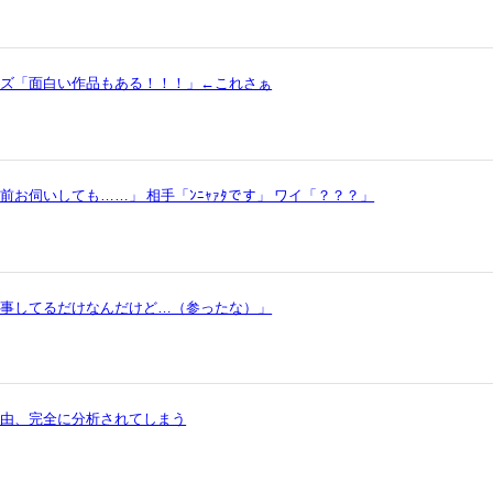
ッズ「面白い作品もある！！！」←これさぁ
お伺いしても……」 相手「ﾝﾆｬｧﾀです」 ワイ「？？？」
仕事してるだけなんだけど…（参ったな）」
理由、完全に分析されてしまう