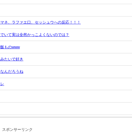
のマネ、ラファエ口、セッシュウへの反応！！！
うでいて実は全然かっこよくないのでは？
飯ものwww
ルみたいで好き
何なんだろうね
トレ
してください！」←どうする？
スポンサーリンク