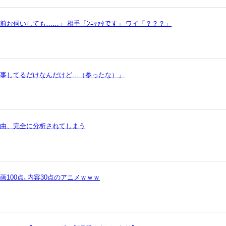
お伺いしても……」 相手「ﾝﾆｬｧﾀです」 ワイ「？？？」
仕事してるだけなんだけど…（参ったな）」
理由、完全に分析されてしまう
100点､内容30点のアニメｗｗｗ