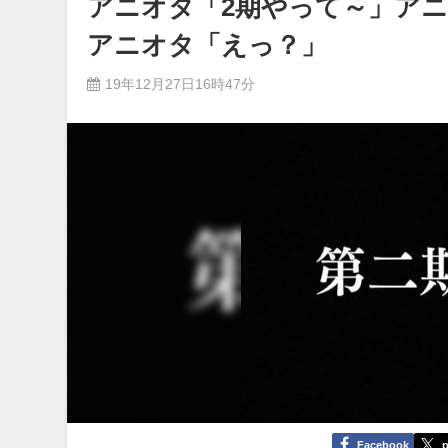
アニオタ「2期やって～」アニ
アニオタ「えっ？」
19年12月27日16時47分
Facebook
p