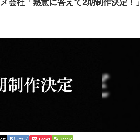
メ会社「熱意に答えて2期制作決定！
ost
はてブ
Pocket
Feedly