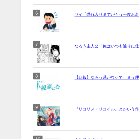
ワイ「恐れ入りますがもう一度お名前
なろう主人公「俺はいつも通りに
【悲報】なろう系がウケてしまう
『リコリス・リコイル』とかいう作画