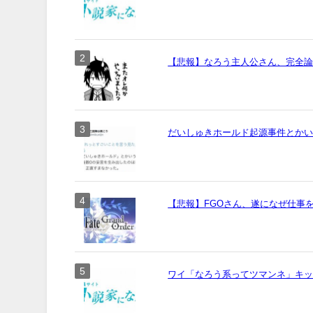
【悲報】なろう主人公さん、完全
だいしゅきホールド起源事件とか
【悲報】FGOさん、遂になぜ仕事
ワイ「なろう系ってツマンネ」キ