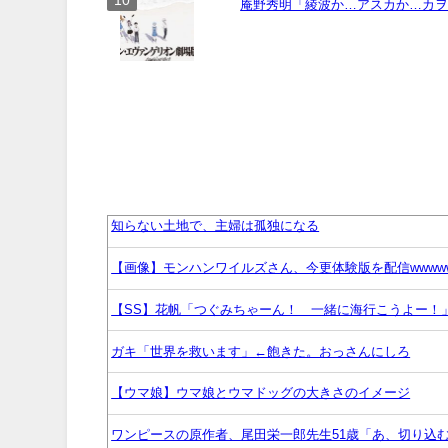
庵野秀明「綾波か…アスカか…カ
知らない土地で、主婦は孤独になる
【画像】モンハンワイルズさん、今更体験版を配信wwww
【SS】花帆「つぐみちゃーん！ 一緒に海行こうよー！
ガキ「世界を救います」←飽きた。おっさんにしろ
【ウマ娘】ウマ娘とウマドッグの大きさのイメージ
ワンピースの原作者、尾田栄一郎先生51歳「あ、切り込