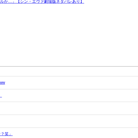
ヲルか…」【シン・エヴァ劇場版ネタバレあり】
ww
」
む？笑」