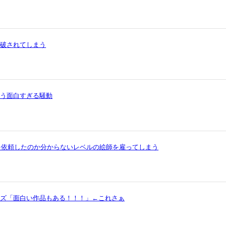
論破されてしまう
いう面白すぎる騒動
を依頼したのか分からないレベルの絵師を雇ってしまう
ッズ「面白い作品もある！！！」←これさぁ