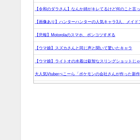
【令和のダラさん】なんか姉がキレてるけど何のこと言
【画像あり】ハンターハンターの人気キャラ3人、メイド
【悲報】Motorolaのスマホ、ポンコツすぎる
【ウマ娘】スズカさんと同じ声と聞いて驚いたキャラ
【ウマ娘】ライトオの水着は叡智なスリングショットじ
大人気Vtuberぺこーら「ポケモンの会社さんが作った新
優木せつ菜、お誕生日【ラブライブ！虹ヶ咲】
【声優】逢田梨香子さんの奇行奇言で打線組んだ【ラブラ
【ウマ娘】ドンナと海行きてえなあ
ちびまるこちゃんのゲームがもし今でたらどんなのにな
【日常に潜む恐怖】深夜１時半頃にベランダで物音