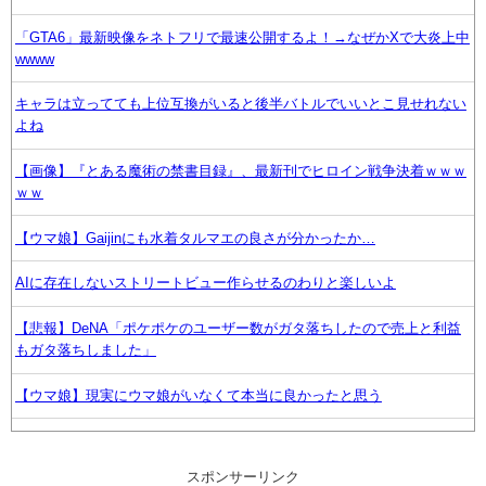
「GTA6」最新映像をネトフリで最速公開するよ！→なぜかXで大炎上中
wwww
キャラは立ってても上位互換がいると後半バトルでいいとこ見せれない
よね
【画像】『とある魔術の禁書目録』、最新刊でヒロイン戦争決着ｗｗｗ
ｗｗ
【ウマ娘】Gaijinにも水着タルマエの良さが分かったか…
AIに存在しないストリートビュー作らせるのわりと楽しいよ
【悲報】DeNA「ポケポケのユーザー数がガタ落ちしたので売上と利益
もガタ落ちしました」
【ウマ娘】現実にウマ娘がいなくて本当に良かったと思う
【ウマ娘】ウインディちゃんをママにする方法を教えます
スポンサーリンク
幼女戦記のアニメこれもう敗戦に向かっていく感じか?