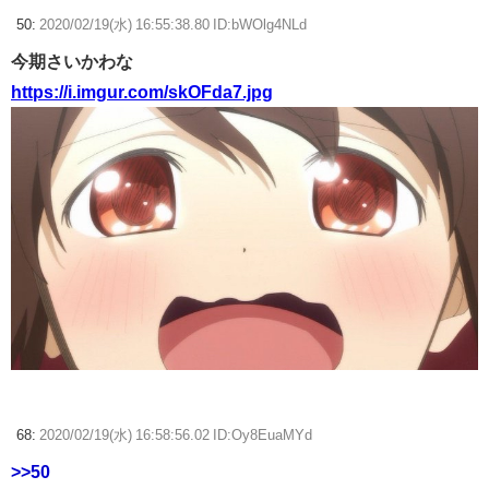
50:
2020/02/19(水) 16:55:38.80 ID:bWOlg4NLd
今期さいかわな
https://i.imgur.com/skOFda7.jpg
68:
2020/02/19(水) 16:58:56.02 ID:Oy8EuaMYd
>>50