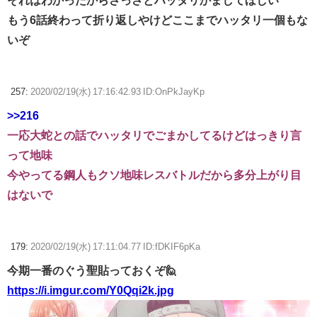
それはわかったからさっさとハッタリかましてほしい
もう6話終わって折り返しやけどここまでハッタリ一個もな
いぞ
257:
2020/02/19(水) 17:16:42.93 ID:OnPkJayKp
>>216
一応大蛇との話でハッタリでごまかしてるけどはっきり言
って地味
今やってる鋼人もクソ地味レスバトルだから多分上がり目
はないで
179:
2020/02/19(水) 17:11:04.77 ID:fDKIF6pKa
今期一番のぐう聖貼っておくぞ🙋
https://i.imgur.com/Y0Qqi2k.jpg