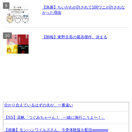
【急募】ちいかわが許されて100ワニが許されな
かった理由
【朗報】東野圭吾の最高傑作、決まる
分かり合えているはずの夫が、一番遠い
【SS】花帆「つぐみちゃーん！ 一緒に海行こうよー！」
【画像】モンハンワイルズさん、今更体験版を配信wwwwww