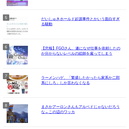
だいしゅきホールド起源事件とかいう面白すぎ
る騒動
【悲報】FGOさん、遂になぜ仕事を依頼したの
か分からないレベルの絵師を雇ってしまう
ラーメンハゲ、「繁盛したかったら家系か二郎
系にしろ」しか言わなくなる
まさかアーロンさんもアルベドじゃないだろう
な←この辺のワッカ