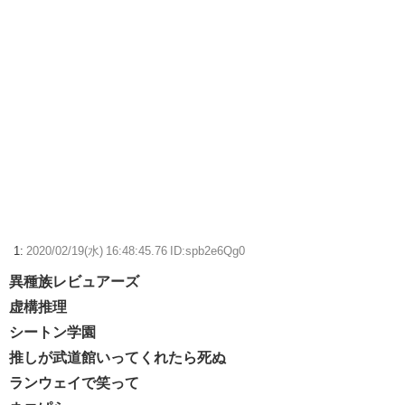
？？？「ゲーム実況なんて誰でもできる」わい「ほーん」
【悲報】ハンターハンターのツェリードニヒさん、死亡
鍵失くした男「45分だけ部屋に入れろ！何もしないから！」→女子大生
「無理です（警察呼びます）」→男「熱中症になれってか！使えない
な！」完全に不審者で草ｗｗｗ
【艦これ】E5ヌルイとかいう風説には騙されないぞ スキャンプくらい
ヌルイのなら考える
Switch2版FF14、ロード時間が高速になる最適化をわずか3日で実施→
1:
2020/02/19(水) 16:48:45.76 ID:spb2e6Qg0
ユーザーたち「対応が早すぎる」
異種族レビュアーズ
【ウマ娘】ディザイアの謎ポーズ、完全にアレと一致ｗｗｗ
虚構推理
シートン学園
【競馬】G1・2勝 アスコリピチェーノが引退 繁殖入りへ
推しが武道館いってくれたら死ぬ
Powered by livedoor 相互RSS
ランウェイで笑って