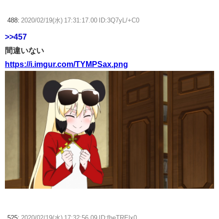
488:
2020/02/19(水) 17:31:17.00 ID:3Q7yL/+C0
>>457
間違いない
https://i.imgur.com/TYMPSax.png
525:
2020/02/19(水) 17:32:56.09 ID:fheTRElx0