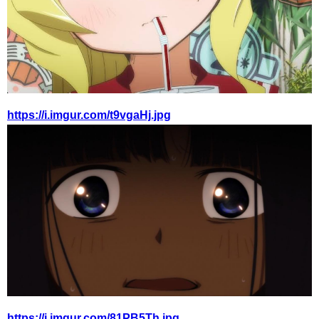
https://i.imgur.com/t9vgaHj.jpg
https://i.imgur.com/81PB5Th.jpg