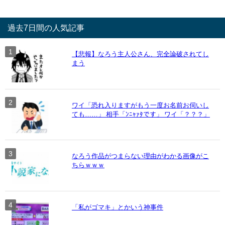
過去7日間の人気記事
【悲報】なろう主人公さん、完全論破されてし
まう
ワイ「恐れ入りますがもう一度お名前お伺いし
ても……」 相手「ﾝﾆｬｧﾀです」 ワイ「？？？」
なろう作品がつまらない理由がわかる画像がこ
ちらｗｗｗ
「私がゴマキ」とかいう神事件