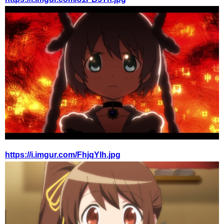
https://i.imgur.com/FhjqYlh.jpg