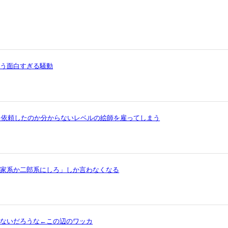
いう面白すぎる騒動
を依頼したのか分からないレベルの絵師を雇ってしまう
ら家系か二郎系にしろ」しか言わなくなる
ゃないだろうな←この辺のワッカ