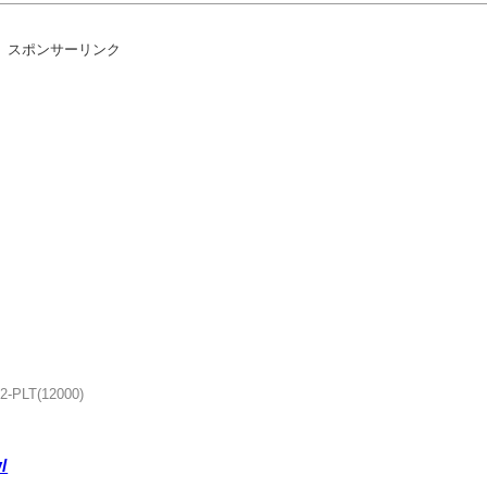
uit Lab.｣に最終ルームが追加！ 追加楽曲に「サタデーナイト⭐︎ギャロップ」「じぇりー じゅ
スポンサーリンク
の修正パッチを本日配信
に連絡され児童ポルノ所持で逮捕 エッヂ民も逮捕されるぞ！www
人気出るわな
ｗｗ
へ
2-PLT(12000)
/