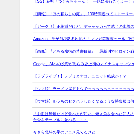
【SS】花帆「つぐみちゃーん！ 一緒に海行こうよー！
【朗報】「ほの暮らしの庭」、100時間遊べてストーリ
【ガークリ】正統派だけど、デッッッカって感じの水着
Amazon、汗が飛び散る灼熱の「マンガ毎週末セール（5
【画像】『とある魔術の禁書目録』、最新刊でヒロイン
Google、AIへの投資が膨らみ史上初のマイナスキャッシ
【ラブライブ！】ノゾミとナコ、ユニット結成か！？
【ウマ娘】ラーメン屋ドトウでっっっっっっっっっっっ
【ウマ娘】ルラちのセクハラしたくなるような勝負服は
「お皿は綺麗だけど食べ方が汚い」焼き魚を食べた知人の
た骨をテーブルに並べる・・・
今さら北斗の拳のアニメ見てるけど