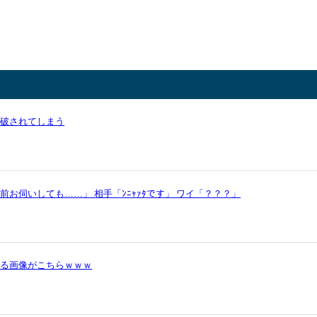
論破されてしまう
お伺いしても……」 相手「ﾝﾆｬｧﾀです」 ワイ「？？？」
かる画像がこちらｗｗｗ