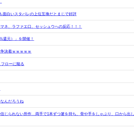
」
ーも面白いスタバレの上位互換だとまじで好評
のマネ、ラファエ口、セッシュウへの反応！！！
0%還元）」を開催！
戦争決着ｗｗｗｗｗ
ュフローに陥る
っ
何なんだろうね
信じられない所作…両手で1本ずつ箸を持ち、骨や手をしゃぶり、口から出