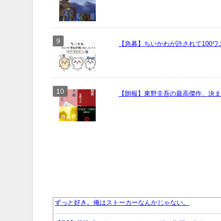
【急募】ちいかわが許されて100
【朗報】東野圭吾の最高傑作、決
ずっと好き。俺はストーカーなんかじゃない。