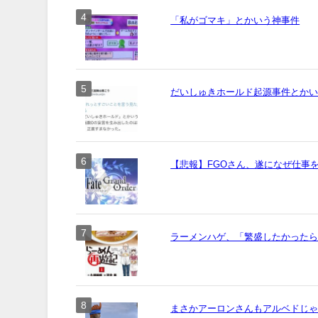
「私がゴマキ」とかいう神事件
だいしゅきホールド起源事件とか
【悲報】FGOさん、遂になぜ仕事
ラーメンハゲ、「繁盛したかった
まさかアーロンさんもアルベドじ