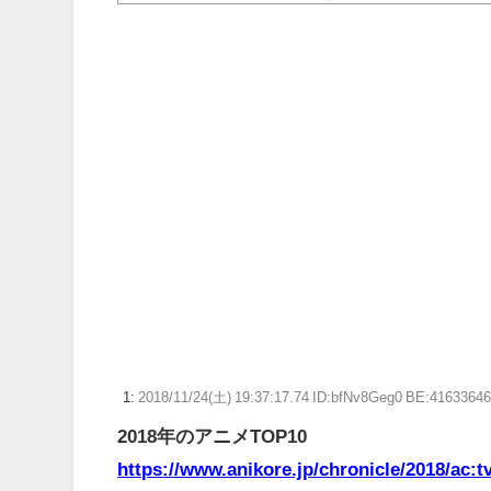
【beatmania IIDX】(26/08/06)「Sparkle Fr
る ジャングル」「Iridescent Memories」が登場！！
【朗報】Switch2版『FF14』ロードが長くなる不具合
小学校教師さん、アメリカの自ポ検知センターから警視庁
幼女戦記とかいうアニメ、すごいことになる
【ウマ娘】胸のデカイ合法ウマ娘とかそりゃ国関係なく
【ウマ娘】ディザイアの謎ポーズ、完全にアレと一致ｗ
【競馬】G1・2勝 アスコリピチェーノが引退 繁殖入り
Powered by livedoor 相互RSS
1:
2018/11/24(土) 19:37:17.74 ID:bfNv8Geg0 BE:41633646
2018年のアニメTOP10
https://www.anikore.jp/chronicle/2018/ac:tv