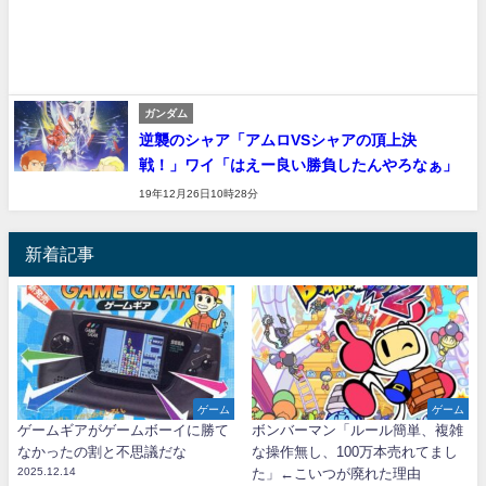
ガンダム
逆襲のシャア「アムロVSシャアの頂上決
戦！」ワイ「はえー良い勝負したんやろなぁ」
19年12月26日10時28分
新着記事
ゲーム
ゲーム
ゲームギアがゲームボーイに勝て
ボンバーマン「ルール簡単、複雑
なかったの割と不思議だな
な操作無し、100万本売れてまし
2025.12.14
た」←こいつが廃れた理由