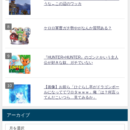
うな←この辺のワッカ
ケロロ軍曹ガチ勢やがなんか質問ある？
『HUNTER×HUNTER』のゴンとかいう主人
公が好きな奴、ガチでいない
【画像】お前ら「ひぐらし卒がドラゴンボー
ルになっててワロタｗｗｗ」俺「は？何言っ
てんだこいつら…見てみるか」
アーカイブ