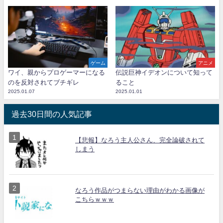
ゲーム
アニメ
ワイ、親からプロゲーマーになる
伝説巨神イデオンについて知って
のを反対されてブチギレ
ること
2025.01.07
2025.01.01
過去30日間の人気記事
【悲報】なろう主人公さん、完全論破されて
しまう
なろう作品がつまらない理由がわかる画像が
こちらｗｗｗ