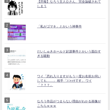
【悲報】なろう主人公さん、完全論破されて
しまう
「私がゴマキ」とかいう神事件
だいしゅきホールド起源事件とかいう面白す
ぎる騒動
ワイ「恐れ入りますがもう一度お名前お伺い
しても……」 相手「ﾝﾆｬｧﾀです」 ワイ
「？？？」
なろう作品がつまらない理由がわかる画像が
こちらｗｗｗ