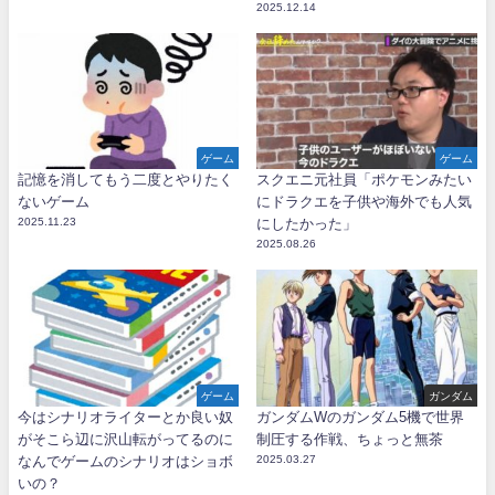
2025.12.14
ゲーム
ゲーム
記憶を消してもう二度とやりたく
スクエニ元社員「ポケモンみたい
ないゲーム
にドラクエを子供や海外でも人気
2025.11.23
にしたかった」
2025.08.26
ゲーム
ガンダム
今はシナリオライターとか良い奴
ガンダムWのガンダム5機で世界
がそこら辺に沢山転がってるのに
制圧する作戦、ちょっと無茶
なんでゲームのシナリオはショボ
2025.03.27
いの？