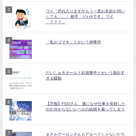
ワイ「恐れ入りますがもう一度お名前お伺い
しても……」 相手「ﾝﾆｬｧﾀです」 ワイ
「？？？」
「私がゴマキ」とかいう神事件
だいしゅきホールド起源事件とかいう面白す
ぎる騒動
【悲報】FGOさん、遂になぜ仕事を依頼した
のか分からないレベルの絵師を雇ってしまう
まさかアーロンさんもアルベドじゃないだろ