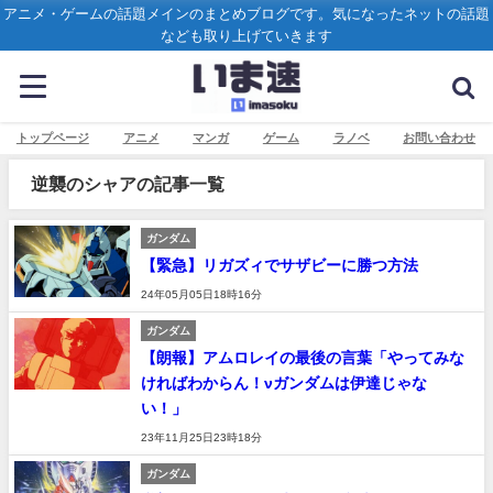
アニメ・ゲームの話題メインのまとめブログです。気になったネットの話題
なども取り上げていきます
トップページ
アニメ
マンガ
ゲーム
ラノベ
お問い合わせ
逆襲のシャアの記事一覧
ガンダム
【緊急】リガズィでサザビーに勝つ方法
24年05月05日18時16分
ガンダム
【朗報】アムロレイの最後の言葉「やってみな
ければわからん！νガンダムは伊達じゃな
い！」
23年11月25日23時18分
ガンダム