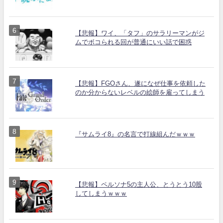
【悲報】ワイ、「タフ」のサラリーマンがジ
ムでボコられる回が普通にいい話で困惑
【悲報】FGOさん、遂になぜ仕事を依頼した
のか分からないレベルの絵師を雇ってしまう
『サムライ8』の名言で打線組んだｗｗｗ
【悲報】ペルソナ5の主人公、とうとう10股
してしまうｗｗｗ