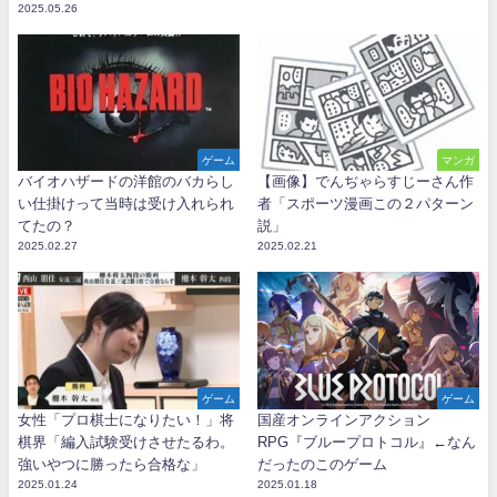
2025.05.26
ゲーム
マンガ
バイオハザードの洋館のバカらし
【画像】でんぢゃらすじーさん作
い仕掛けって当時は受け入れられ
者「スポーツ漫画この２パターン
てたの？
説」
2025.02.27
2025.02.21
ゲーム
ゲーム
女性「プロ棋士になりたい！」将
国産オンラインアクション
棋界「編入試験受けさせたるわ。
RPG『ブループロトコル』←なん
強いやつに勝ったら合格な」
だったのこのゲーム
2025.01.24
2025.01.18