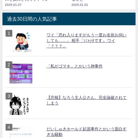
2025.01.07
2025.01.01
過去30日間の人気記事
ワイ「恐れ入りますがもう一度お名前お伺い
しても……」 相手「ﾝﾆｬｧﾀです」 ワイ
「？？？」
「私がゴマキ」とかいう神事件
【悲報】なろう主人公さん、完全論破されて
しまう
だいしゅきホールド起源事件とかいう面白す
ぎる騒動