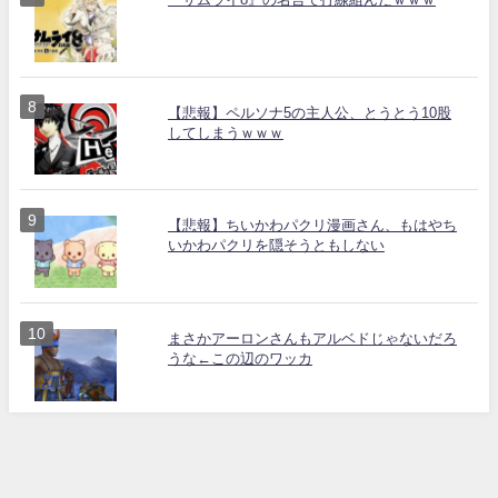
【悲報】ペルソナ5の主人公、とうとう10股
してしまうｗｗｗ
【悲報】ちいかわパクリ漫画さん、もはやち
いかわパクリを隠そうともしない
まさかアーロンさんもアルベドじゃないだろ
うな←この辺のワッカ