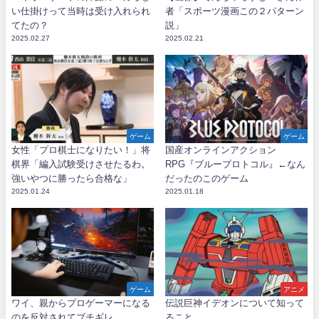
い仕掛けって当時は受け入れられ
者「スポーツ漫画この２パターン
てたの？
説」
2025.02.27
2025.02.21
ゲーム
ゲーム
女性「プロ棋士になりたい！」将
国産オンラインアクション
棋界「編入試験受けさせたるわ。
RPG『ブループロトコル』←なん
強いやつに勝ったら合格な」
だったのこのゲーム
2025.01.24
2025.01.18
ゲーム
アニメ
ワイ、親からプロゲーマーになる
伝説巨神イデオンについて知って
のを反対されてブチギレ
ること