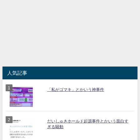
人気記事
「私がゴマキ」とかいう神事件
だいしゅきホールド起源事件とかいう面白す
ぎる騒動