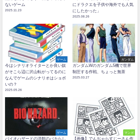
ないゲーム
にドラクエを子供や海外でも人気
2025.11.23
にしたかった」
2025.08.26
ゲーム
ガンダム
今はシナリオライターとか良い奴
ガンダムWのガンダム5機で世界
がそこら辺に沢山転がってるのに
制圧する作戦、ちょっと無茶
なんでゲームのシナリオはショボ
2025.03.27
いの？
2025.05.26
ゲーム
マンガ
バイオハザードの洋館のバカらし
【画像】でんぢゃらすじーさん作