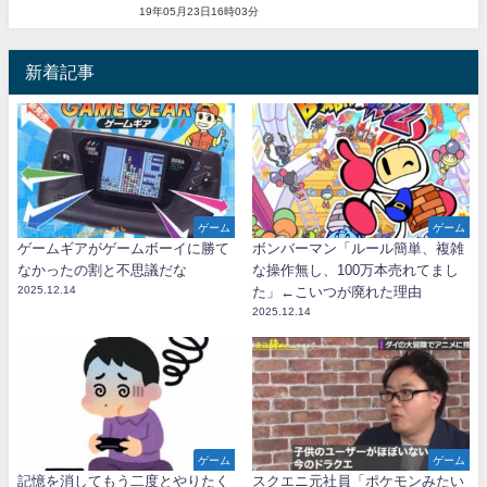
19年05月23日16時03分
新着記事
ゲーム
ゲーム
ゲームギアがゲームボーイに勝て
ボンバーマン「ルール簡単、複雑
なかったの割と不思議だな
な操作無し、100万本売れてまし
2025.12.14
た」←こいつが廃れた理由
2025.12.14
ゲーム
ゲーム
記憶を消してもう二度とやりたく
スクエニ元社員「ポケモンみたい