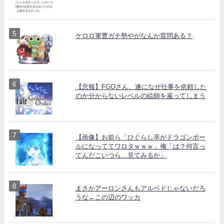
ケロロ軍曹ガチ勢やがなんか質問ある？
【悲報】FGOさん、遂になぜ仕事を依頼した
のか分からないレベルの絵師を雇ってしまう
【画像】お前ら「ひぐらし卒がドラゴンボー
ルになっててワロタｗｗｗ」俺「は？何言っ
てんだこいつら…見てみるか」
まさかアーロンさんもアルベドじゃないだろ
うな←この辺のワッカ