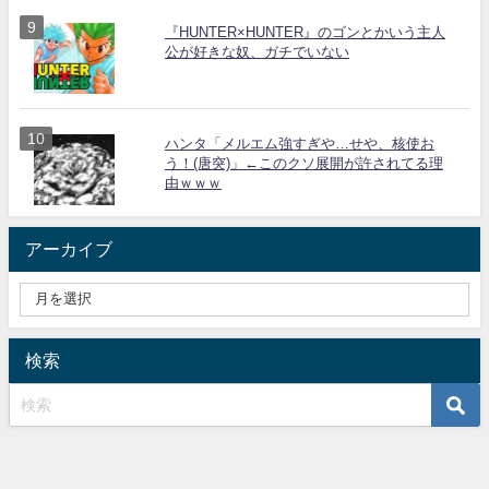
『HUNTER×HUNTER』のゴンとかいう主人
公が好きな奴、ガチでいない
ハンタ「メルエム強すぎや…せや、核使お
う！(唐突)」←このクソ展開が許されてる理
由ｗｗｗ
アーカイブ
検索