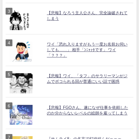
【悲報】なろう主人公さん、完全論破されて
しまう
ワイ「恐れ入りますがもう一度お名前お伺い
しても……」 相手「ﾝﾆｬｧﾀです」 ワイ
「？？？」
【悲報】ワイ、「タフ」のサラリーマンがジ
ムでボコられる回が普通にいい話で困惑
【悲報】FGOさん、遂になぜ仕事を依頼した
のか分からないレベルの絵師を雇ってしまう
『サムライ8』の名言で打線組んだｗｗｗ