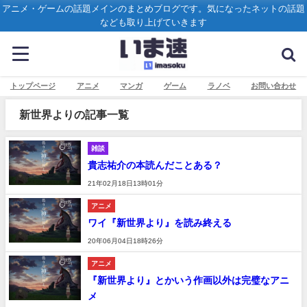
アニメ・ゲームの話題メインのまとめブログです。気になったネットの話題
なども取り上げていきます
トップページ
アニメ
マンガ
ゲーム
ラノベ
お問い合わせ
新世界よりの記事一覧
雑談
貴志祐介の本読んだことある？
21年02月18日13時01分
アニメ
ワイ『新世界より』を読み終える
20年06月04日18時26分
アニメ
『新世界より』とかいう作画以外は完璧なアニ
メ