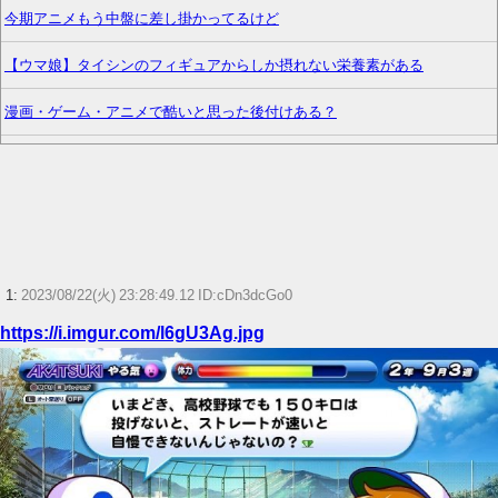
今期アニメもう中盤に差し掛かってるけど
【ウマ娘】タイシンのフィギュアからしか摂れない栄養素がある
漫画・ゲーム・アニメで酷いと思った後付けある？
ゼルダの伝説「時のオカリナ」→「風のタクト」の時の空気感を知りたい
【セトリ】「ハロ！コン！2026」TOYOTA ARENA TOKYO 8月8日昼・夜
公演セットリスト
【艦これ】競泳水着いんのかよ
1:
2023/08/22(火) 23:28:49.12 ID:cDn3dcGo0
【艦これ】今回の特効艦載機パズルの意味がまだよく分かってない
https://i.imgur.com/l6gU3Ag.jpg
わ・・・
【艦これ】煙幕も使い方次第だよね
【ウマ娘】ディザイアの謎ポーズ、完全にアレと一致ｗｗｗ
【競馬】G1・2勝 アスコリピチェーノが引退 繁殖入りへ