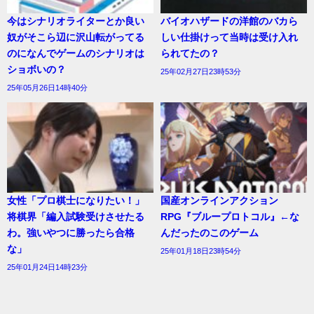
今はシナリオライターとか良い
バイオハザードの洋館のバカら
奴がそこら辺に沢山転がってる
しい仕掛けって当時は受け入れ
のになんでゲームのシナリオは
られてたの？
ショボいの？
25年02月27日23時53分
25年05月26日14時40分
女性「プロ棋士になりたい！」
国産オンラインアクション
将棋界「編入試験受けさせたる
RPG『ブループロトコル』←な
わ。強いやつに勝ったら合格
んだったのこのゲーム
な」
25年01月18日23時54分
25年01月24日14時23分