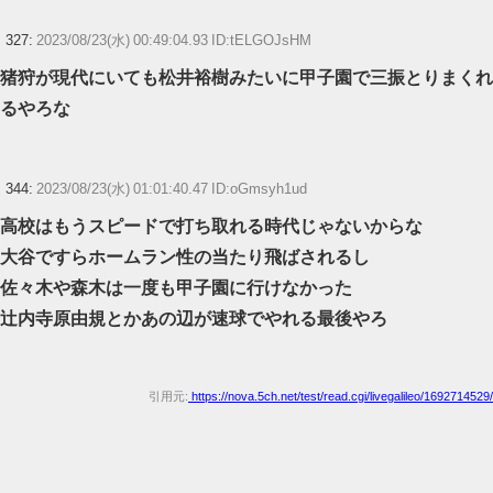
327:
2023/08/23(水) 00:49:04.93 ID:tELGOJsHM
猪狩が現代にいても松井裕樹みたいに甲子園で三振とりまくれ
るやろな
344:
2023/08/23(水) 01:01:40.47 ID:oGmsyh1ud
高校はもうスピードで打ち取れる時代じゃないからな
大谷ですらホームラン性の当たり飛ばされるし
佐々木や森木は一度も甲子園に行けなかった
辻内寺原由規とかあの辺が速球でやれる最後やろ
引用元:
https://nova.5ch.net/test/read.cgi/livegalileo/1692714529/