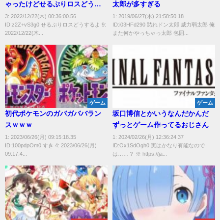
ゃったけどせるぷりロスどうす
太郎が多すぎる
るよ
3: 2022/12/22(木) 00:36:00.56
1: 2019/06/27(木) 21:58:50.18
ID:z2Z+vS3g0 せるぷりロスどうするよ 9:
ID:i03HFd290 黙れドン太郎 威力弱太郎 俺
2022/12/22(木...
また何かやっちゃっ太郎 包囲...
ゲーム
ゲーム
初代ポケモンのガバガババラン
坂口博信とかいうなんだかんだ
スｗｗｗ
ずっとゲーム作ってるおじさん
1: 2023/06/26(月) 09:15:18.35
1: 2024/02/26(月) 12:36:24.37
ID:100pdpOm0 すき 4: 2023/06/26(月)
ID:Ox1SdOgh0 実はかなり有能なので
09:17:4...
は……？ ※ https://ja...