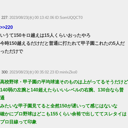
227:
2023/08/23(水) 00:13:42.06 ID:SomUQQCT0
>>220
いうて150キロ越えは15人くらいおったやろ
今時150越えるだけだと普通に打たれて甲子園これたの5人だ
っただけで
300:
2023/08/23(水) 00:35:02.23 ID:minIxZko0
高校野球・甲子園の平均球速そのものは上がってるそうだけど
140弱の左腕と140超えたらいいレベルの右腕、130台なら普
通
みたいな甲子園見てると全然150が遅いって感じはないな
確かにプロ野球はどこも155くらい余裕で出しててスレタイは
プロ目線って印象