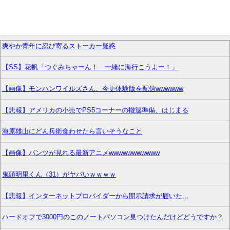
爽やか青年に忍び寄るストーカー疑惑
【SS】花帆「つぐみちゃーん！ 一緒に海行こうよー！」
【画像】モンハンワイルズさん、今更体験版を配信wwwwww
【悲報】アメリカの小売でPS5コーナーの撤退準備、はじまる
海原雄山にどん兵衛食わせたら言いそうなこと
【画像】パンツが見れる最新アニメwwwwwwwwwww
鬼頭明里くん（31）がヤバいｗｗｗｗ
【悲報】インターネットプロバイダーから開示請求が届いた…
ハードオフで3000円のこのノートパソコン見つけたんだけどどうですか？