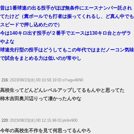
昔は1番球速の出る投手がほぼ無条件にエースナンバー託され
てたけど（糞ボールでも打者は振ってくれるし、ど真ん中でも
スピードで押し込めたので）
今は140キロ出す投手が２番手でエースは130キロ台とかザラ
やよな
球速先行型の投手はどうしてもこの年代ではまだノーコン気味
で試合をまとめる力は低いのが常やし
216:
2023/08/23(水) 00:10:58.19 ID:oYwgv46N0
高校生ってどんどんレベルアップしてるもんやと思ってた
柿木吉田奥川辺りって凄かったんやな
220:
2023/08/23(水) 00:12:15.96 ID:jrk6rr900
今年の高校生不作を見て何思ってるんやろ