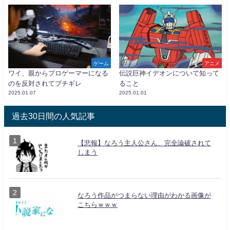
ゲーム
アニメ
ワイ、親からプロゲーマーになる
伝説巨神イデオンについて知って
のを反対されてブチギレ
ること
2025.01.07
2025.01.01
過去30日間の人気記事
【悲報】なろう主人公さん、完全論破されて
しまう
なろう作品がつまらない理由がわかる画像が
こちらｗｗｗ