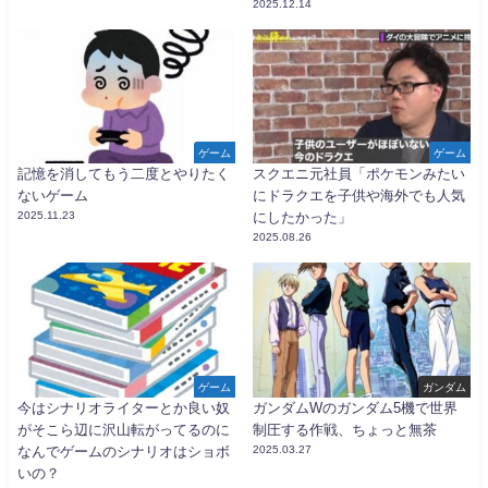
2025.12.14
ゲーム
ゲーム
記憶を消してもう二度とやりたく
スクエニ元社員「ポケモンみたい
ないゲーム
にドラクエを子供や海外でも人気
2025.11.23
にしたかった」
2025.08.26
ゲーム
ガンダム
今はシナリオライターとか良い奴
ガンダムWのガンダム5機で世界
がそこら辺に沢山転がってるのに
制圧する作戦、ちょっと無茶
なんでゲームのシナリオはショボ
2025.03.27
いの？