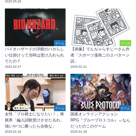
2025.05.26
ゲーム
マンガ
バイオハザードの洋館のバカらし
【画像】でんぢゃらすじーさん作
い仕掛けって当時は受け入れられ
者「スポーツ漫画この２パターン
てたの？
説」
2025.02.27
2025.02.21
ゲーム
ゲーム
女性「プロ棋士になりたい！」将
国産オンラインアクション
棋界「編入試験受けさせたるわ。
RPG『ブループロトコル』←なん
強いやつに勝ったら合格な」
だったのこのゲーム
2025.01.24
2025.01.18