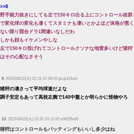
>>8
野手能力抜きにしても左で150キロ出る上にコントロール抜群
で変化球の変化も凄くてスタミナも凄いとかよほど体格が悪く
ない限り競合ドラ1間違いなしだわ
しかも顔もイケメンやしな
左で150キロ投げれてコントロールクソナな地雷多いけど猪狩
はその心配なさそう
9:
2023/08/22(火) 23:31:07.09 ID:gLqLkDtw0
猪狩の凄さって平均球速だよな
調子安定もあって高校左腕で140中盤とか明らかに怪物やろ
10:
2023/08/22(火) 23:31:33.12 ID:xtWZfbuf0
猪狩はコントロールもバッティングもいいし多少はね