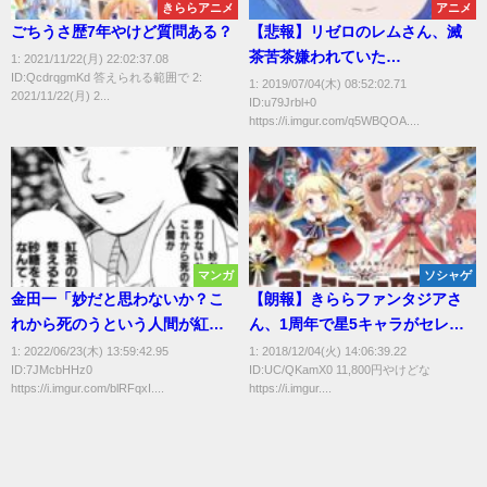
きららアニメ
アニメ
ごちうさ歴7年やけど質問ある？
【悲報】リゼロのレムさん、滅
茶苦茶嫌われていた…
1: 2021/11/22(月) 22:02:37.08
ID:QcdrqgmKd 答えられる範囲で 2:
1: 2019/07/04(木) 08:52:02.71
2021/11/22(月) 2...
ID:u79Jrbl+0
https://i.imgur.com/q5WBQOA....
マンガ
ソシャゲ
金田一「妙だと思わないか？こ
【朗報】きららファンタジアさ
れから死のうという人間が紅茶
ん、1周年で星5キャラがセレク
の味を整えるため砂糖を入れる
トできるチケットを販売
1: 2022/06/23(木) 13:59:42.95
1: 2018/12/04(火) 14:06:39.22
ID:7JMcbHHz0
ID:UC/QKamX0 11,800円やけどな
なんて」
https://i.imgur.com/blRFqxI....
https://i.imgur....