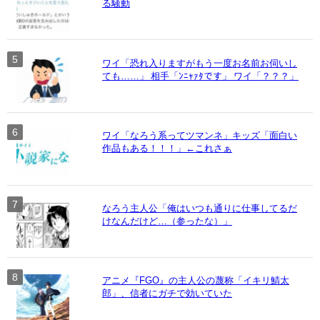
る騒動
ワイ「恐れ入りますがもう一度お名前お伺いし
ても……」 相手「ﾝﾆｬｧﾀです」 ワイ「？？？」
ワイ「なろう系ってツマンネ」キッズ「面白い
作品もある！！！」←これさぁ
なろう主人公「俺はいつも通りに仕事してるだ
けなんだけど…（参ったな）」
アニメ『FGO』の主人公の蔑称「イキリ鯖太
郎」、信者にガチで効いていた