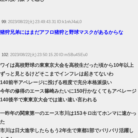
99:
2023/08/22(火) 23:49:43.31 ID:k1nhJ4aL0
猪狩兄弟にはまだアフロ猪狩と野球マスクがあるからな
102:
2023/08/22(火) 23:50:15.20 ID:mSBu4SEu0
ワイは高校野球の東東京大会を高校生だった頃から10年以上
ずっと見とるけどそこまでインフレは起きてないわ
140前半アベレージに投げる程度で充分本格派扱い
今年の修得のエース篠崎みたいに150行かなくてもアベレージ
140後半で東東京大会では速い速い言われる
一昨年の関東第一のエース市川は153キロ出てホンマに速かっ
た
市川は日大進学したらもう2年生で東都1部でバリバリ活躍し