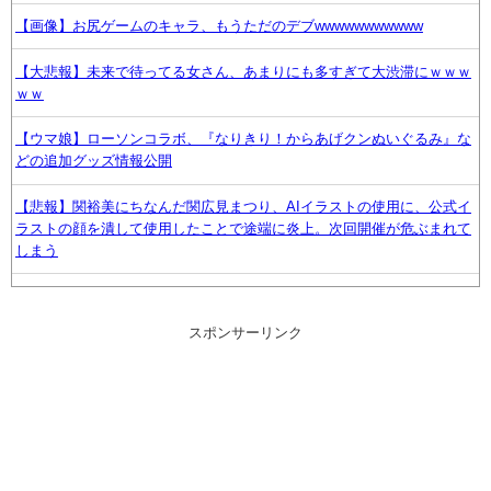
【画像】お尻ゲームのキャラ、もうただのデブwwwwwwwwwww
【大悲報】未来で待ってる女さん、あまりにも多すぎて大渋滞にｗｗｗ
ｗｗ
【ウマ娘】ローソンコラボ、『なりきり！からあげクンぬいぐるみ』な
どの追加グッズ情報公開
【悲報】関裕美にちなんだ関広見まつり、AIイラストの使用に、公式イ
ラストの顔を潰して使用したことで途端に炎上。次回開催が危ぶまれて
しまう
なぜウマ娘はオワコンになったのか
スポンサーリンク
【悲報】子供に「炭治郎」「杏寿郎」「無惨」と名付けるバカ親、ガチ
で急増してるらしいwww
神「推しのスリーサイズを合計20cm増やしてやる」【ラブライブ！】
「うるさい」で消える？夏の風物詩“盆踊り”存続の危機 会場数は20年
で半...