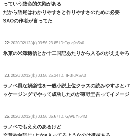
っていう致命的欠陥がある
だから語尾はわかりやすさと作りやすさのために必要
SAOの作者が言ってた
22:
2020/02/12(水) 03:56:23.85 ID:Cgug9h5s0
氷菓の米澤穂信とか十二国記あたりから入るのがええやろ
23:
2020/02/12(水) 03:56:25.34 ID:HFBfdASA0
ラノベ風な娯楽性を一般小説上位クラスの読みやすさとパ
ッケージングでやって成功したのが東野圭吾ってイメージ
26:
2020/02/12(水) 03:56:36.67 ID:KqWBYro4M
ラノベでもええのあるけど
文章や台詞に♪とか♥入ってるようなのは抵抗ある