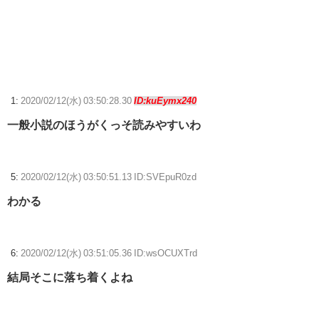
【ウマ娘】コミケで配布予定だった非公式グッズ「オグリキャップタマ
モクロスアクリル定規」意外(?)な落とし穴により配布を撤回すること
に…
『ソニーが嫌い』←まあわかる『ソニー信者が嫌い』←まあわかる『任
天堂信者が嫌い』←まあわかる
1:
2020/02/12(水) 03:50:28.30
ID:kuEymx240
【ウマ娘】見た目に反してシナリオが激重だったウマ娘、貼る。
一般小説のほうがくっそ読みやすいわ
【ウマ娘】ディザイアの謎ポーズ、完全にアレと一致ｗｗｗ
5:
2020/02/12(水) 03:50:51.13 ID:SVEpuR0zd
【競馬】G1・2勝 アスコリピチェーノが引退 繁殖入りへ
Powered by livedoor 相互RSS
わかる
6:
2020/02/12(水) 03:51:05.36 ID:wsOCUXTrd
結局そこに落ち着くよね