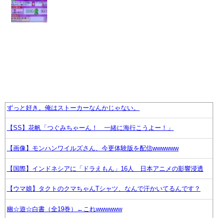
ずっと好き。俺はストーカーなんかじゃない。
【SS】花帆「つぐみちゃーん！ 一緒に海行こうよー！」
【画像】モンハンワイルズさん、今更体験版を配信wwwwww
【国際】インドネシアに「ドラえもん」16人 日本アニメの影響浸透
【ウマ娘】タクトのクマちゃんTシャツ、なんで汗かいてるんです？
幽☆遊☆白書（全19巻）←これwwwwww