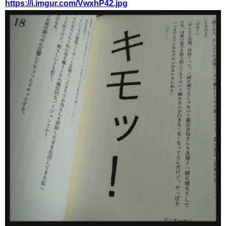
https://i.imgur.com/VwxhP42.jpg