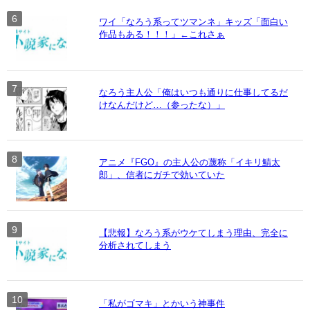
ワイ「なろう系ってツマンネ」キッズ「面白い
作品もある！！！」←これさぁ
なろう主人公「俺はいつも通りに仕事してるだ
けなんだけど…（参ったな）」
アニメ『FGO』の主人公の蔑称「イキリ鯖太
郎」、信者にガチで効いていた
【悲報】なろう系がウケてしまう理由、完全に
分析されてしまう
「私がゴマキ」とかいう神事件