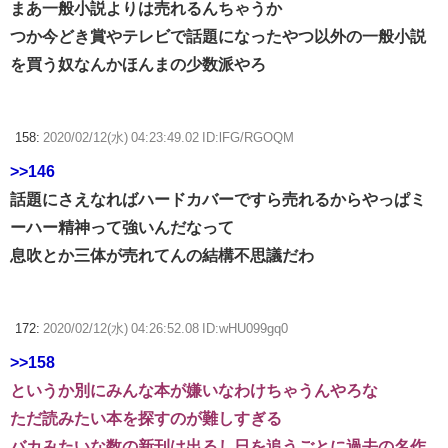
まあ一般小説よりは売れるんちゃうか
つか今どき賞やテレビで話題になったやつ以外の一般小説
を買う奴なんかほんまの少数派やろ
158:
2020/02/12(水) 04:23:49.02 ID:lFG/RGOQM
>>146
話題にさえなればハードカバーですら売れるからやっぱミ
ーハー精神って強いんだなって
息吹とか三体が売れてんの結構不思議だわ
172:
2020/02/12(水) 04:26:52.08 ID:wHU099gq0
>>158
というか別にみんな本が嫌いなわけちゃうんやろな
ただ読みたい本を探すのが難しすぎる
バカみたいな数の新刊は出るし日を追うごとに過去の名作