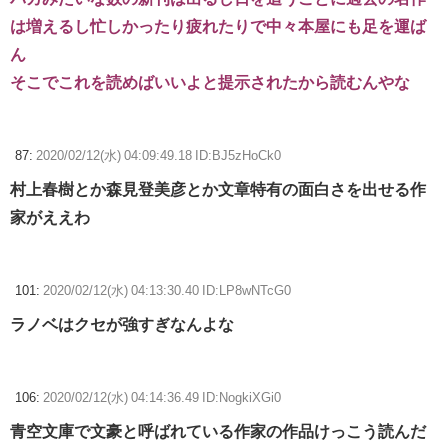
は増えるし忙しかったり疲れたりで中々本屋にも足を運ば
ん
そこでこれを読めばいいよと提示されたから読むんやな
87:
2020/02/12(水) 04:09:49.18 ID:BJ5zHoCk0
村上春樹とか森見登美彦とか文章特有の面白さを出せる作
家がええわ
101:
2020/02/12(水) 04:13:30.40 ID:LP8wNTcG0
ラノベはクセが強すぎなんよな
106:
2020/02/12(水) 04:14:36.49 ID:NogkiXGi0
青空文庫で文豪と呼ばれている作家の作品けっこう読んだ