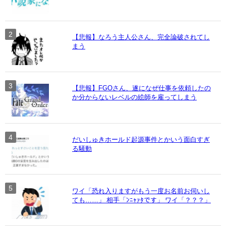
【悲報】なろう主人公さん、完全論破されてし
まう
【悲報】FGOさん、遂になぜ仕事を依頼したの
か分からないレベルの絵師を雇ってしまう
だいしゅきホールド起源事件とかいう面白すぎ
る騒動
ワイ「恐れ入りますがもう一度お名前お伺いし
ても……」 相手「ﾝﾆｬｧﾀです」 ワイ「？？？」