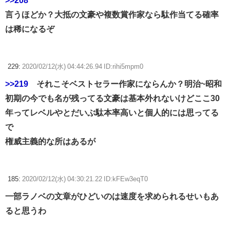
>>208
言うほどか？大抵の文豪や複数賞作家なら駄作当てる確率
は稀になるぞ
229:
2020/02/12(水) 04:44:26.94 ID:rihi5mpm0
>>219
それこそベストセラー作家にならんか？明治~昭和
初期の今でも名が残ってる文豪は基本外れないけどここ30
年ってレベルやとだいぶ駄本率高いと個人的には思ってる
で
権威主義的な所はあるが
185:
2020/02/12(水) 04:30:21.22 ID:kFEw3eqT0
一部ラノベの文章がひどいのは速度を求められるせいもあ
ると思うわ