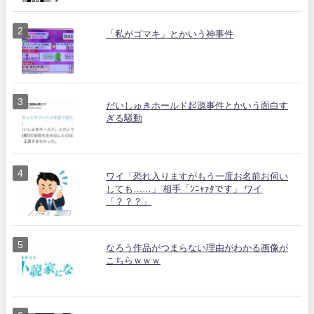
「私がゴマキ」とかいう神事件
だいしゅきホールド起源事件とかいう面白す
ぎる騒動
ワイ「恐れ入りますがもう一度お名前お伺い
しても……」 相手「ﾝﾆｬｧﾀです」 ワイ
「？？？」
なろう作品がつまらない理由がわかる画像が
こちらｗｗｗ