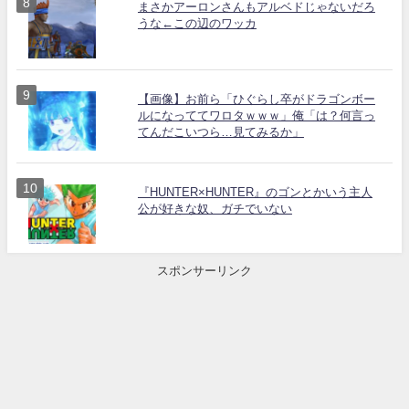
まさかアーロンさんもアルベドじゃないだろ
うな←この辺のワッカ
【画像】お前ら「ひぐらし卒がドラゴンボー
ルになっててワロタｗｗｗ」俺「は？何言っ
てんだこいつら…見てみるか」
『HUNTER×HUNTER』のゴンとかいう主人
公が好きな奴、ガチでいない
スポンサーリンク