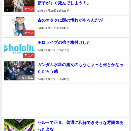
節子がすぐ死んでしまう！」
アニメ
24年04月18日16時25分
古のオタクに謎の憧れがあるんだが
24年04月17日18時33分
アニメ
ホロライブの強さ格付けした
24年04月17日03時18分
アニメ
ガンダム水星の魔女のもうちょっと何とかなっ
ただろう感
ガンダム
24年04月17日03時00分
セルって正直、普通に和解できそうな雰囲気あ
ったよな