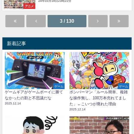
24年03月18日23時21分
アニメ
3 / 130
新着記事
ゲーム
ゲーム
ゲームギアがゲームボーイに勝て
ボンバーマン「ルール簡単、複雑
なかったの割と不思議だな
な操作無し、100万本売れてまし
2025.12.14
た」←こいつが廃れた理由
2025.12.14