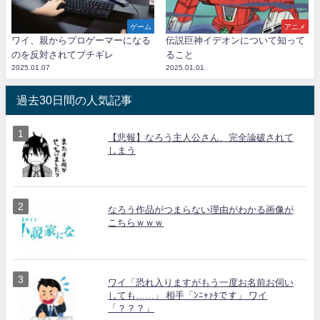
ゲーム
アニメ
ワイ、親からプロゲーマーになる
伝説巨神イデオンについて知って
のを反対されてブチギレ
ること
2025.01.07
2025.01.01
過去30日間の人気記事
【悲報】なろう主人公さん、完全論破されて
しまう
なろう作品がつまらない理由がわかる画像が
こちらｗｗｗ
ワイ「恐れ入りますがもう一度お名前お伺い
しても……」 相手「ﾝﾆｬｧﾀです」 ワイ
「？？？」