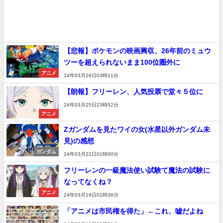
【悲報】ポケモンの映画興収、26年前のミュウ
ツーを超えられないまま100位圏外に
アニメ
24年03月26日03時11分
【朗報】フリーレン、人気投票で堂々５位に
24年03月25日23時52分
アニメ
Zガンダムを見たワイの女(水星以外ガンダム未
見)の感想
ガンダム
24年03月22日01時00分
フリーレンの一級魔法使い試験て魔法の試験に
なってなくね？
アニメ
24年03月19日01時36分
「アニメは市民権を得た」←これ、嘘だよね