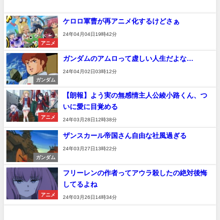
ケロロ軍曹が再アニメ化するけどさぁ
24年04月04日19時42分
アニメ
ガンダムのアムロって虚しい人生だよな…
24年04月02日03時12分
ガンダム
【朗報】よう実の無感情主人公綾小路くん、つ
いに愛に目覚める
アニメ
24年03月28日12時38分
ザンスカール帝国さん自由な社風過ぎる
24年03月27日13時22分
ガンダム
フリーレンの作者ってアウラ殺したの絶対後悔
してるよね
アニメ
24年03月26日14時34分