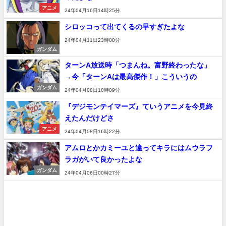
アニメ
24年04月16日14時25分
シロッコって出てくるの早すぎたよな
24年04月11日23時00分
ガンダム
ターンA放送時「つまんね。富野終わったな」
→今「ターンAは最高傑作！」こういうの
ガンダム
24年04月08日18時09分
『デジモンテイマーズ』ていうアニメを今見終
えたんだけどさ
アニメ
24年04月08日16時22分
アムロとかカミーユと違ってキラにはムウラフ
ラガがいて良かったよな
ガンダム
24年04月06日00時27分