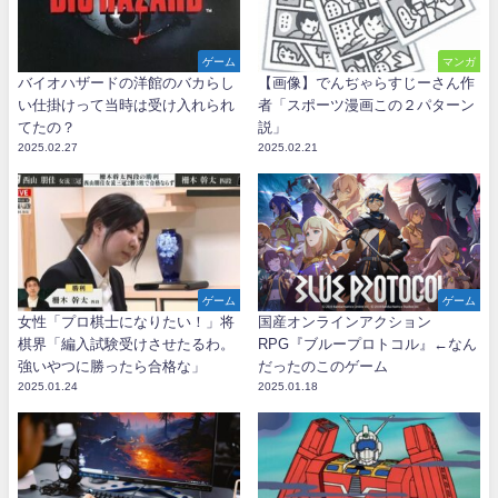
ゲーム
マンガ
バイオハザードの洋館のバカらし
【画像】でんぢゃらすじーさん作
い仕掛けって当時は受け入れられ
者「スポーツ漫画この２パターン
てたの？
説」
2025.02.27
2025.02.21
ゲーム
ゲーム
女性「プロ棋士になりたい！」将
国産オンラインアクション
棋界「編入試験受けさせたるわ。
RPG『ブループロトコル』←なん
強いやつに勝ったら合格な」
だったのこのゲーム
2025.01.24
2025.01.18