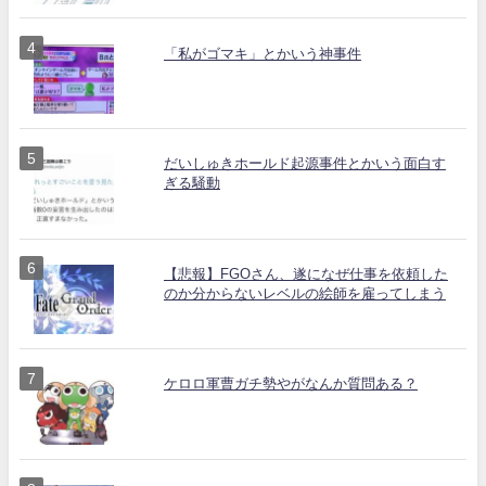
「私がゴマキ」とかいう神事件
だいしゅきホールド起源事件とかいう面白す
ぎる騒動
【悲報】FGOさん、遂になぜ仕事を依頼した
のか分からないレベルの絵師を雇ってしまう
ケロロ軍曹ガチ勢やがなんか質問ある？