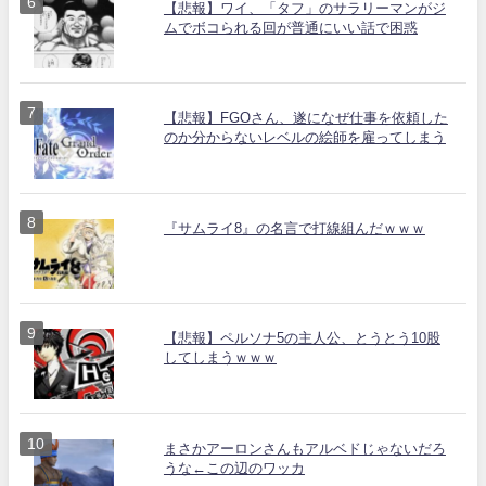
【悲報】ワイ、「タフ」のサラリーマンがジ
ムでボコられる回が普通にいい話で困惑
【悲報】FGOさん、遂になぜ仕事を依頼した
のか分からないレベルの絵師を雇ってしまう
『サムライ8』の名言で打線組んだｗｗｗ
【悲報】ペルソナ5の主人公、とうとう10股
してしまうｗｗｗ
まさかアーロンさんもアルベドじゃないだろ
うな←この辺のワッカ