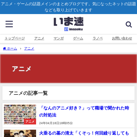
アニメ・ゲームの話題メインのまとめブログです。気になったネットの話題
なども取り上げていきます
トップページ
アニメ
マンガ
ゲーム
ラノベ
お問い合わせ
ホーム
アニメ
アニメ
アニメの記事一覧
「なんのアニメ好き？」って職場で聞かれた時
の対処法
アニメ
24年04月18日18時05分
火垂るの墓の清太「くそっ！何回繰り返しても