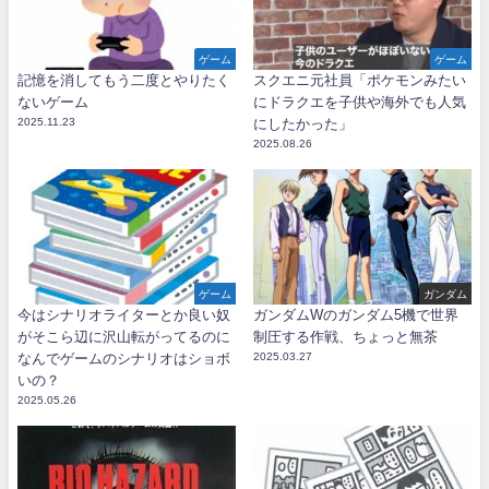
ゲーム
ゲーム
記憶を消してもう二度とやりたく
スクエニ元社員「ポケモンみたい
ないゲーム
にドラクエを子供や海外でも人気
2025.11.23
にしたかった」
2025.08.26
ゲーム
ガンダム
今はシナリオライターとか良い奴
ガンダムWのガンダム5機で世界
がそこら辺に沢山転がってるのに
制圧する作戦、ちょっと無茶
なんでゲームのシナリオはショボ
2025.03.27
いの？
2025.05.26