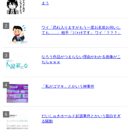
まう
ワイ「恐れ入りますがもう一度お名前お伺いし
ても……」 相手「ﾝﾆｬｧﾀです」 ワイ「？？？」
なろう作品がつまらない理由がわかる画像がこ
ちらｗｗｗ
「私がゴマキ」とかいう神事件
だいしゅきホールド起源事件とかいう面白すぎ
る騒動