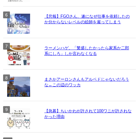
【悲報】FGOさん、遂になぜ仕事を依頼したの
か分からないレベルの絵師を雇ってしまう
ラーメンハゲ、「繁盛したかったら家系か二郎
系にしろ」しか言わなくなる
まさかアーロンさんもアルベドじゃないだろう
な←この辺のワッカ
【急募】ちいかわが許されて100ワニが許されな
かった理由