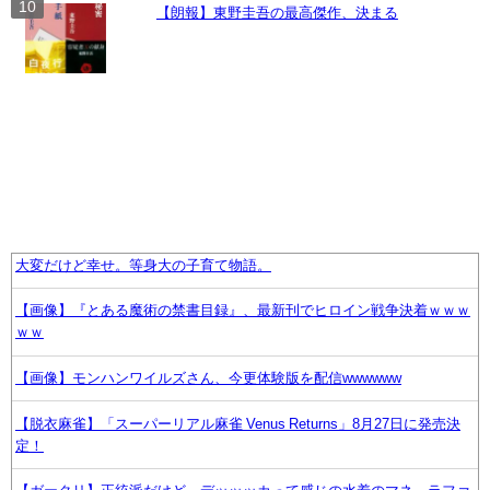
【朗報】東野圭吾の最高傑作、決まる
大変だけど幸せ。等身大の子育て物語。
【画像】『とある魔術の禁書目録』、最新刊でヒロイン戦争決着ｗｗｗ
ｗｗ
【画像】モンハンワイルズさん、今更体験版を配信wwwwww
【脱衣麻雀】「スーパーリアル麻雀 Venus Returns」8月27日に発売決
定！