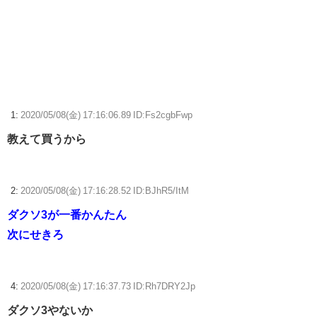
理由だわとかなんなんアホなのか
【幼女戦記】上官の前で思い切り不貞腐れる顔しても許される
【ポケモンGO】「色違い000個体」とかい逆にレアな個体
【ウマ娘】わたしの全力受け止めて♡ ←「またへんないきものがふえて
る…」
1:
2020/05/08(金) 17:16:06.89 ID:Fs2cgbFwp
【ウマ娘】ネオユニとゼファーは作者がキャラエミュできないせいで二
教えて買うから
次創作少ない
【ウマ娘】ディザイアの謎ポーズ、完全にアレと一致ｗｗｗ
2:
2020/05/08(金) 17:16:28.52 ID:BJhR5/ItM
【競馬】G1・2勝 アスコリピチェーノが引退 繁殖入りへ
ダクソ3が一番かんたん
Powered by livedoor 相互RSS
次にせきろ
4:
2020/05/08(金) 17:16:37.73 ID:Rh7DRY2Jp
ダクソ3やないか