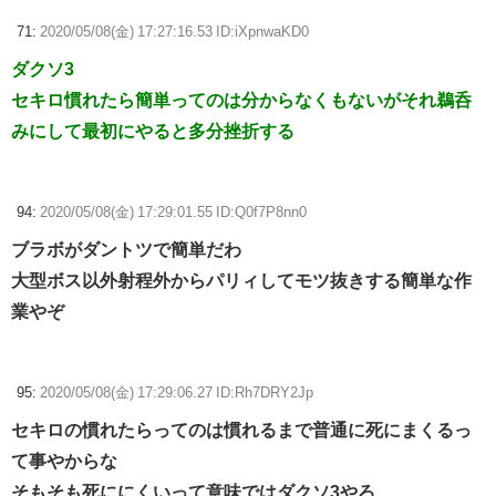
71:
2020/05/08(金) 17:27:16.53 ID:iXpnwaKD0
ダクソ3
セキロ慣れたら簡単ってのは分からなくもないがそれ鵜呑
みにして最初にやると多分挫折する
94:
2020/05/08(金) 17:29:01.55 ID:Q0f7P8nn0
ブラボがダントツで簡単だわ
大型ボス以外射程外からパリィしてモツ抜きする簡単な作
業やぞ
95:
2020/05/08(金) 17:29:06.27 ID:Rh7DRY2Jp
セキロの慣れたらってのは慣れるまで普通に死にまくるっ
て事やからな
そもそも死ににくいって意味ではダクソ3やろ