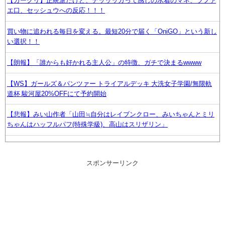
【ガークリ】正統派だけど、デッッッカって感じの水着のマネ、ラファ
エ口、セッシュウへの反応！！！
買い物に追われる毎日を変える。最短20分で届く「OniGO」という新し
い選択！！
【朗報】「誰からも好かれる主人公」の特徴、ガチで決まるwwww
【WS】ガールズ＆パンツァー トライアルデッキ 大洗女子学園/無限軌
道杯 駿河屋20%OFFにて予約開始
【悲報】みい山作者「山田≒自分はレイブンクロー、みいちゃんとミリ
ちゃんはハッフルパフ(特殊学級)、高山はスリザリン」
正直なところ「νガンダム」の人気の半分はパイロットとフィン・ファ
ンネルだと思う
スポンサーリンク
焼肉屋で頼むもの
『バンドリ！ ゆめ∞みた』8話感想 みゅーたいぷ解散の危機！？
ソフトの入れ替えなんて10秒で済むのにそれを面倒くさいとかDL版選ぶ